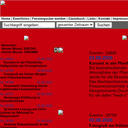
Home
|
Eventfotos
|
Fenstergucker werden
|
Gästebuch
|
Links
|
Kontakt
|
Impressu
Besucher:
diesen Monat: 5297343
letzten Monat: 15503886
Eventnr. 18800
03.08.2026
Nr. 18800
03.08.2026
Konzert in der Pfarrkirche
Konzert in der Pfar
Heiligenblut am Grossglockner
Ein beeindruckendes K
Nr. 18799
03.08.2026
Atmosphäre der Pfarr
Fotogruß am frühen Morgen
wurde für die Besuc
vom Flatschachersee
Das Nachwuchsensem
Nr. 18798
02.08.2026
Posaunenensemble so
Feuerwehr Steuerberg feierte
traditionelle Feuerwehrfest
Klangmomente.Durch 
Nr. 18797
02.08.2026
für sie dabei "heidi-
Vernissage Eröffnung in
Grosskirchheim
Nr. 18796
02.08.2026
Szenische Lesung mit Chris
Lohner im Wirtstadl in
Eventnr. 18799
Rangersdorf
03.08.2026
Nr. 18795
01.08.2026
Sommer Einkaufsnacht in der
Fotogruß am frühe
Tiebelstadt