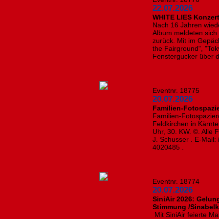
22.07.2026
WHITE LIES Konzert
Nach 16 Jahren wiede
Album meldeten sich 
zurück. Mit im Gepäck 
the Fairground", "Tok
Fenstergucker über d
Eventnr. 18775
20.07.2026
Familien-Fotospazi
Familien-Fotospazie
Feldkirchen in Kärnt
Uhr, 30. KW. ©. Alle
J. Schusser . E-Mail:
4020485 .
Eventnr. 18774
20.07.2026
SiniAir 2026: Gelun
Stimmung /Sinabelk
Mit SiniAir feierte 