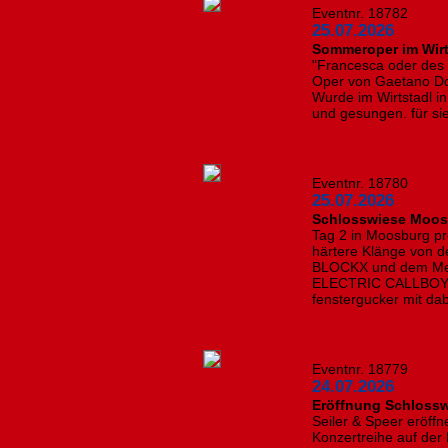
Eventnr. 18782
25.07.2026
Sommeroper im Wirt
"Francesca oder des
Oper von Gaetano Do
Wurde im Wirtstadl in
und gesungen. für sie
Eventnr. 18780
25.07.2026
Schlosswiese Moosb
Tag 2 in Moosburg p
härtere Klänge von 
BLOCKX und dem Meta
ELECTRIC CALLBOY a
fenstergucker mit dab
Eventnr. 18779
24.07.2026
Eröffnung Schloss
Seiler & Speer eröffn
Konzertreihe auf de