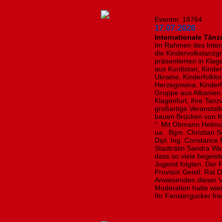
Eventnr. 18764
17.07.2026
Internationale Tänz
Im Rahmen des Intern
die Kindervolkstanzg
präsentierten in Kla
aus Kurdistan, Kinde
Ukraine, Kinderfolkl
Herzegowina, Kinderf
Gruppe aus Albanien
Klagenfurt, ihre Tanz
großartige Veranstal
bauen Brücken von 
“. Mit Obmann Helmu
ua. Bgm. Christian S
Dipl. Ing. Constance 
Stadträtin Sandra Wa
dass so viele begeis
Jugend folgten. Der P
Provisor Geistl. Rat 
Anwesenden dieser Ve
Moderation hatte wi
Ihr Fenstergucker fre