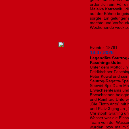
ordentlich ein. Für 
Malaika Katrasnik , d
auf der Bühne begei
sorgte. Ein gelungene
machte und Vorfreude
Wochenende weckte. F
Eventnr. 18761
13.07.2026
Legendäre Sautrog-
Faschingsklubs
Unter dem Motto: „In d
Feldkirchner Faschin
Peter Kowal und sei
Sautrog-Regatta-Spek
Seewirt Spieß am Ma
Erwachsenteams und 
Erwachsenen belegte
und Reinhard Unterwe
„Die Flottn Antn“ mi
und Platz 3 ging an „
Christoph Gräfling und
Wasser war die Einsatz
Team von der Wasser
wurden, bzw. mit im