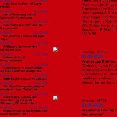
Petritz mit Sohn Wolf
Nr. 18784
26.07.2026
Herz Jesu Kirche – 25 Jahre
Pluch von der Singge
Priester
Trachtenfrauen Steuer
Nr. 18783
25.07.2026
Unternehmer A.D. Aloi
​Letzte Verlosung bei der
Schinegger und die C
Sparverein-Aushebung
Happerger . Fotos: S
Nr. 18782
25.07.2026
KW. ©. Alle Fotos si
Sommeroper im Wirtstadl in
Rangersdorf
Schusser . E-Mail: i
Nr. 18780
25.07.2026
4020485 .
Schlosswiese Moosburg 2026 -
Tag 2
Nr. 18779
24.07.2026
Eröffnung Schlosswiese
Moosburg 2026
Eventnr. 18797
Nr. 18778
23.07.2026
02.08.2026
Fotobesuch am
Flatschachersee
Vernissage Eröffnu
Nr. 18777
23.07.2026
"Ordnung durch Reduk
Fotobesuch im Minimundus -
Vernissage von Künst
die kleine Welt am Wörthersee
Grosskirchheim. Die
Nr. 18776
22.07.2026
Suntinger eröffnet,d
WHITE LIES Konzert in Laibach
Seibalt. für sie dabei
Nr. 18775
20.07.2026
Familien-Fotospaziergang im
wunderschönen Tiebelpark
Nr. 18774
20.07.2026
SiniAir 2026: Gelungene
Veranstaltung mit bester
Eventnr. 18796
Stimmung /Sinabelkirchen
02.08.2026
Nr. 18773
19.07.2026
Szenische Lesung mi
Kranzlsingen in Heiligenblut am
Rangersdorf
Grossglockner Teil 2