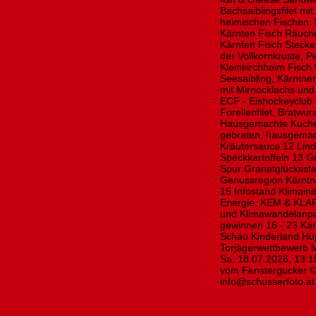
Bachsaiblingsfilet mi
heimischen Fischen,
Kärnten Fisch Räuch
Kärnten Fisch Stecker
der Vollkornkruste, 
Kleinkirchheim Fisch
Seesaibling, Kärntne
mit Mirnocklachs und
ECF - Eishockeyclub
Forellenfilet, Bratw
Hausgemachte Kuchen
gebraten, hausgemach
Kräutersauce 12 Linde
Speckkartoffeln 13 G
Spur Granatglücksste
Genussregion Kärntn
15 Infostand Klimaini
Energie, KEM & KLAR
und Klimawandelanpa
gewinnen 16 - 23 Kär
Schau Kinderland Hü
Torjägerwettbewerb M
Sa. 18.07.2026, 13:1
vom Fenstergucker © 
info@schusserfoto.at