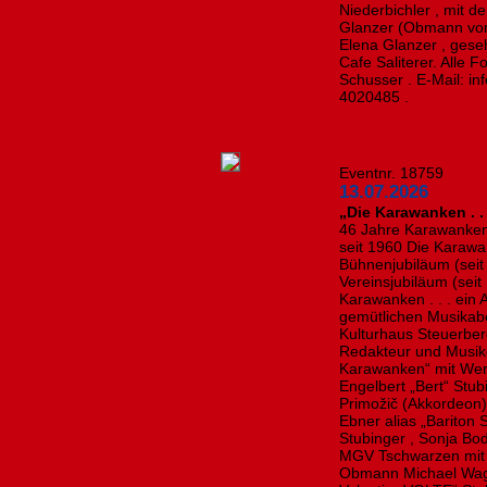
Niederbichler , mit 
Glanzer (Obmann vom
Elena Glanzer , ges
Cafe Saliterer. Alle 
Schusser . E-Mail: i
4020485 .
Eventnr. 18759
13.07.2026
„Die Karawanken . .
46 Jahre Karawanken
seit 1960 Die Karawa
Bühnenjubiläum (seit
Vereinsjubiläum (sei
Karawanken . . . ein
gemütlichen Musikab
Kulturhaus Steuerbe
Redakteur und Musike
Karawanken“ mit Wer
Engelbert „Bert“ Stu
Primožič (Akkordeon)
Ebner alias „Bariton 
Stubinger , Sonja Bod
MGV Tschwarzen mit
Obmann Michael Wagn