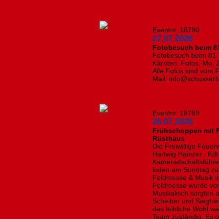
Eventnr. 18790
27.07.2026
Fotobesuch beim 81.
Fotobesuch beim 81. 
Kärnten. Fotos: Mo, 
Alle Fotos sind vom 
Mail: info@schusserf
Eventnr. 18789
26.07.2026
Frühschoppen mit F
Rüsthaus
Die Freiwillige Feue
Hartwig Hainzer , Kdt
Kameradschaftsführ
luden am Sonntag zu
Feldmesse & Musik im
Feldmesse wurde von
Musikalisch sorgten 
Scheiber und Siegfrie
das leibliche Wohl wa
Team zuständig. Es g