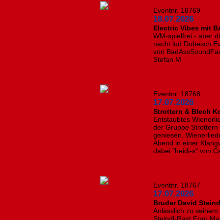
Eventnr. 18769
18.07.2026
Electric Vibes mit 
WM-spielfrei - aber di
nacht lud Dobesch Ev
von BadAssSoundFacto
Stefan M
Eventnr. 18768
17.07.2026
Strottern & Blech K
Entstaubtes Wienerl
der Gruppe Strottern 
geniesen. Wienerlied
Abend in einer Klangvi
dabei "heidi-s" von C
Eventnr. 18767
17.07.2026
Bruder David Stein
Anlässlich zu seinem
Steindl-Rast Frau M