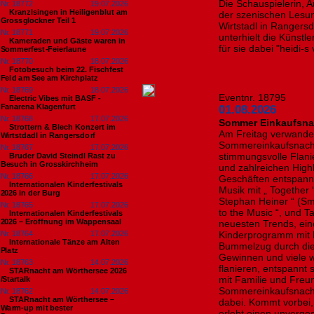
Die Schauspielerin, A
Nr. 18772
19.07.2026
Kranzlsingen in Heiligenblut am
der szenischen Lesung
Grossglockner Teil 1
Wirtstadl in Rangersd
Nr. 18771
19.07.2026
unterhielt die Künstl
Kameraden und Gäste waren in
für sie dabei "heidi-s
Sommerfest-Feierlaune
Nr. 18770
18.07.2026
Fotobesuch beim 22. Fischfest
Feld am See am Kirchplatz
Nr. 18769
18.07.2026
Eventnr. 18795
Electric Vibes mit BASF -
Fanarena Klagenfurt
01.08.2026
Nr. 18768
17.07.2026
Sommer Einkaufsnac
Strottern & Blech Konzert im
Am Freitag verwandel
Wirtstdadl in Rangersdorf
Sommereinkaufsnacht 
Nr. 18767
17.07.2026
stimmungsvolle Flanie
Bruder David Steindl Rast zu
Besuch in Grosskirchheim
und zahlreichen Highl
Nr. 18766
17.07.2026
Geschäften entspannt
Internationalen Kinderfestivals
Musik mit „ Together “,
2026 in der Burg
Stephan Heiner “ (Smar
Nr. 18765
17.07.2026
to the Music “, und
Internationalen Kinderfestivals
2026 – Eröffnung im Wappensaal
neuesten Trends, ein
Nr. 18764
17.07.2026
Kinderprogramm mit 
Internationale Tänze am Alten
Bummelzug durch die 
Platz
Gewinnen und viele 
Nr. 18763
14.07.2026
flanieren, entspann
STARnacht am Wörthersee 2026
mit Familie und Freu
/Startalk
Sommereinkaufsnacht
Nr. 18762
14.07.2026
STARnacht am Wörthersee –
dabei. Kommt vorbei
Warm-up mit bester
erlebt einen unverge