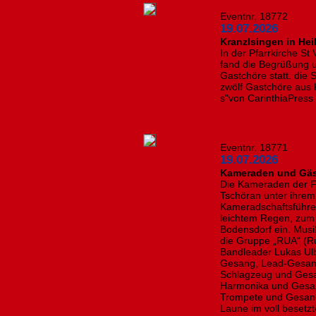
Eventnr. 18772
19.07.2026
Kranzlsingen in Hei
In der Pfarrkirche St
fand die Begrüßung 
Gastchöre statt. die 
zwölf Gastchöre aus K
s"von CarinthiaPress
Eventnr. 18771
19.07.2026
Kameraden und Gäst
Die Kameraden der F
Tschöran unter ihr
Kameradschaftsführer
leichtem Regen, zum
Bodensdorf ein. Musi
die Gruppe „RUA“ (Ru
Bandleader Lukas Ulb
Gesang, Lead-Gesang 
Schlagzeug und Gesan
Harmonika und Gesang
Trompete und Gesang
Laune im voll besetz