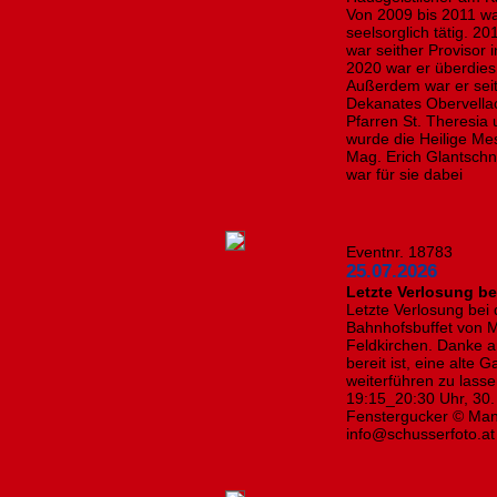
Von 2009 bis 2011 wa
seelsorglich tätig. 2
war seither Provisor i
2020 war er überdies 
Außerdem war er seit
Dekanates Obervellac
Pfarren St. Theresia
wurde die Heilige Mes
Mag. Erich Glantschni
war für sie dabei
Eventnr. 18783
25.07.2026
​Letzte Verlosung b
Letzte Verlosung bei
Bahnhofsbuffet von 
Feldkirchen. Danke 
bereit ist, eine alte 
weiterführen zu lasse
19:15_20:30 Uhr, 30.
Fenstergucker © Manf
info@schusserfoto.a