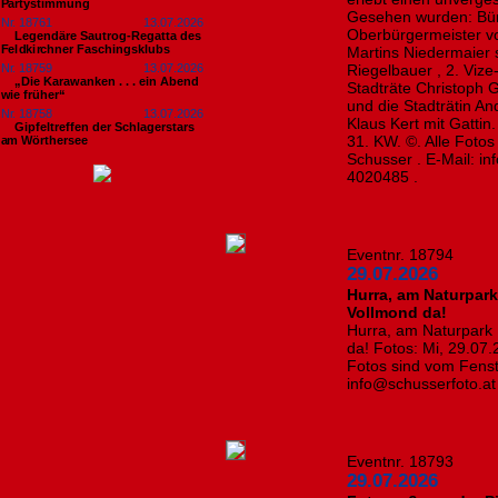
Partystimmung
Gesehen wurden: Bür
Nr. 18761
13.07.2026
Oberbürgermeister v
Legendäre Sautrog-Regatta des
Feldkirchner Faschingsklubs
Martins Niedermaier s
Nr. 18759
13.07.2026
Riegelbauer , 2. Vize
„Die Karawanken . . . ein Abend
Stadträte Christoph 
wie früher“
und die Stadträtin An
Nr. 18758
13.07.2026
Klaus Kert mit Gattin
Gipfeltreffen der Schlagerstars
31. KW. ©. Alle Foto
am Wörthersee
Schusser . E-Mail: i
4020485 .
Eventnr. 18794
29.07.2026
Hurra, am Naturpark
Vollmond da!
Hurra, am Naturpark 
da! Fotos: Mi, 29.07.
Fotos sind vom Fenst
info@schusserfoto.a
Eventnr. 18793
29.07.2026