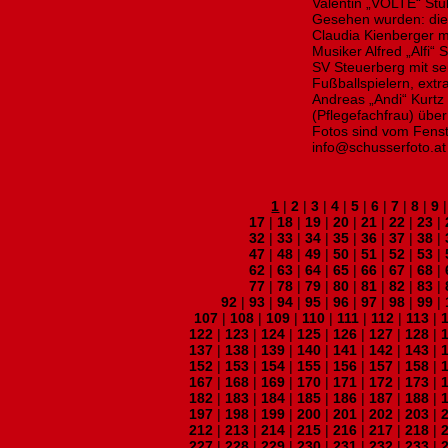
Valentin „VOLTE“ Stub
Gesehen wurden: die 
Claudia Kienberger mi
Musiker Alfred „Alfi
SV Steuerberg mit s
Fußballspielern, ext
Andreas „Andi“ Kurtz 
(Pflegefachfrau) übe
Fotos sind vom Fenst
info@schusserfoto.at
1
|
2
|
3
|
4
|
5
|
6
|
7
|
8
|
9
17
|
18
|
19
|
20
|
21
|
22
|
23
|
32
|
33
|
34
|
35
|
36
|
37
|
38
|
47
|
48
|
49
|
50
|
51
|
52
|
53
|
62
|
63
|
64
|
65
|
66
|
67
|
68
|
77
|
78
|
79
|
80
|
81
|
82
|
83
|
92
|
93
|
94
|
95
|
96
|
97
|
98
|
99
|
107
|
108
|
109
|
110
|
111
|
112
|
113
|
122
|
123
|
124
|
125
|
126
|
127
|
128
|
137
|
138
|
139
|
140
|
141
|
142
|
143
|
152
|
153
|
154
|
155
|
156
|
157
|
158
|
167
|
168
|
169
|
170
|
171
|
172
|
173
|
182
|
183
|
184
|
185
|
186
|
187
|
188
|
197
|
198
|
199
|
200
|
201
|
202
|
203
|
212
|
213
|
214
|
215
|
216
|
217
|
218
|
227
|
228
|
229
|
230
|
231
|
232
|
233
|