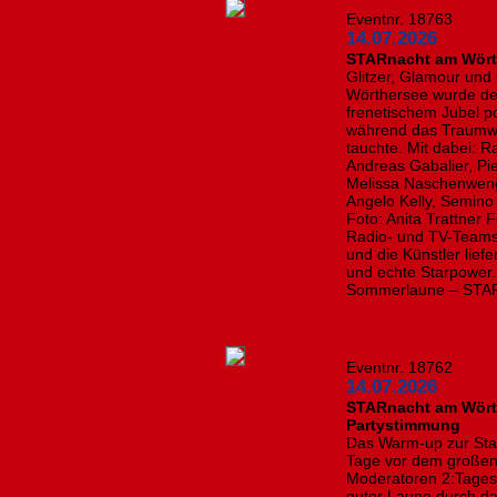
Eventnr. 18763
14.07.2026
STARnacht am Wörth
Glitzer, Glamour und
Wörthersee wurde de
frenetischem Jubel p
während das Traumwet
tauchte. Mit dabei: R
Andreas Gabalier, Pie
Melissa Naschenweng,
Angelo Kelly, Semino
Foto: Anita Trattner 
Radio- und TV-Teams 
und die Künstler lie
und echte Starpower. 
Sommerlaune – STARta
Eventnr. 18762
14.07.2026
STARnacht am Wörth
Partystimmung
Das Warm-up zur Sta
Tage vor dem großen 
Moderatoren 2:Tages
guter Laune durch d