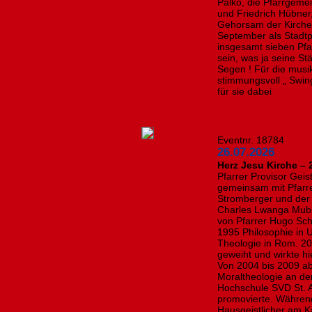
Palko, die Pfarrgem
und Friedrich Hübner
Gehorsam der Kirche f
September als Stadtpf
insgesamt sieben Pfar
sein, was ja seine Stä
Segen ! Für die mus
stimmungsvoll „ Swing
für sie dabei
Eventnr. 18784
26.07.2026
Herz Jesu Kirche – 
Pfarrer Provisor Geis
gemeinsam mit Pfarr
Stromberger und der P
Charles Lwanga Mubir
von Pfarrer Hugo Schn
1995 Philosophie in
Theologie in Rom. 20
geweiht und wirkte hi
Von 2004 bis 2009 ab
Moraltheologie an de
Hochschule SVD St. A
promovierte. Während
Hausgeistlicher am Ka