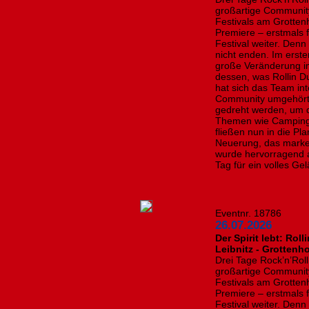
großartige Community
Festivals am Grotten
Premiere – erstmals 
Festival weiter. Denn
nicht enden. Im erste
große Veränderung i
dessen, was Rollin D
hat sich das Team in
Community umgehört:
gedreht werden, um 
Themen wie Camping
fließen nun in die Pl
Neuerung, das marke
wurde hervorragend 
Tag für ein volles Gel
Eventnr. 18786
26.07.2026
​Der Spirit lebt: Ro
Leibnitz - Grottenho
Drei Tage Rock’n’Rol
großartige Community
Festivals am Grotten
Premiere – erstmals 
Festival weiter. Denn