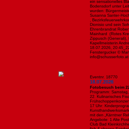
ein sensationelles B
Bodensdorf unter Lei
wurden: Bürgermeiste
Susanna Santer-Hoch
, Bezirksfeuerwehrk
Dionisio und sein Soh
Ehrenbrandrat Robert
Mainhard (Rotes Kreuz
Zippusch (Generali), 
Kapellmeisterin Andr
18.07.2026, 20:45_22
Fenstergucker © Manf
info@schusserfoto.at
Eventnr. 18770
18.07.2026
Fotobesuch beim 22
Programm: Samstag, 1
22. Kulinarisches Fis
Frühschoppenkonzert
17 Uhr: Kinderprogra
Kunsthandwerksmarkt 
mit den „Kärntner Reb
Angebote: 1 Alte Post
Club Bad Kleinkirch
fish & cheese Sandw