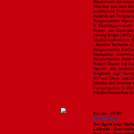
Bäuerinnen mit einem
Weinbar aus dem Bez
traditionelle Frühsc
Avsenik am Program
Bürgermeister Martin 
1. Vizebürgermeister
Huber , die Stadträt
Herwig Engel (SPÖ) 
Stadtamtsdirektorin 
, Martina Tscherne (Ö
Bürgermeister Karl L
Kieswetter , Gemeind
Bürgermeister Josef
Robert Rauter mit Gat
Spitzer , die „Amthof
Siegfried „Sigi“ Sari
Richard Ebner und Ch
Monika und Dietmar K
Fenstergucker © Manf
info@schusserfoto.at
Eventnr. 18787
26.07.2026
Der Spirit lebt: Rol
Leibnitz - Grottenho
Drei Tage Rock’n’Rol