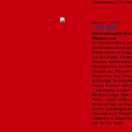
übernommen. Ihr Fens
Eventnr. 18765
17.07.2026
Internationalen Kin
Wappensaal
Im Rahmen des Intern
die Kindervolkstanzg
präsentierten in Kla
aus Kurdistan, Kinde
Ukraine, Kinderfolkl
Herzegowina, Kinderf
Gruppe aus Albanien
Klagenfurt, ihre Tanz
großartige Veranstal
bauen Brücken von 
“. Landtagspräsident
Herbert Gaggl, Bgm 
Palko , waren stolz, 
Kinderschaar im Wa
dürfen. Landtagspräs
Internationale Kinder
alljährlich in Klagenf
war für Sie dabei