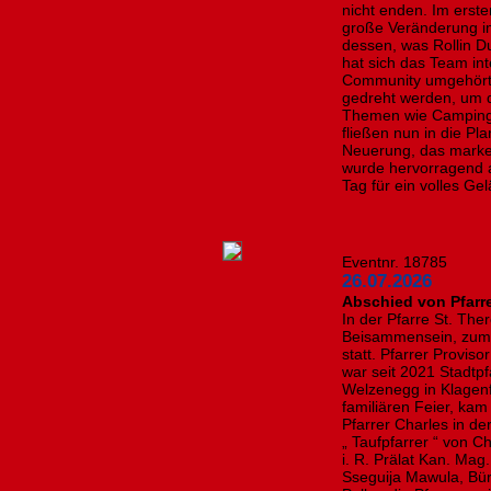
nicht enden. Im erste
große Veränderung i
dessen, was Rollin D
hat sich das Team in
Community umgehört:
gedreht werden, um 
Themen wie Camping
fließen nun in die Pl
Neuerung, das marke
wurde hervorragend 
Tag für ein volles Ge
Eventnr. 18785
26.07.2026
Abschied von Pfarr
In der Pfarre St. Th
Beisammensein, zum 
statt. Pfarrer Provis
war seit 2021 Stadtpf
Welzenegg in Klagenfu
familiären Feier, kam
Pfarrer Charles in d
„ Taufpfarrer “ von C
i. R. Prälat Kan. Mag
Sseguija Mawula, Bür