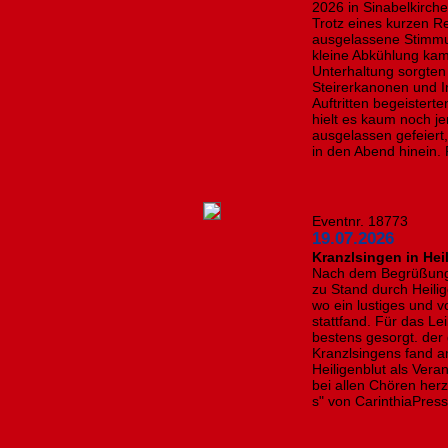
2026 in Sinabelkirch
Trotz eines kurzen R
ausgelassene Stimmun
kleine Abkühlung kam
Unterhaltung sorgten 
Steirerkanonen und I
Auftritten begeisterte
hielt es kaum noch j
ausgelassen gefeiert,
in den Abend hinein. 
Eventnr. 18773
19.07.2026
Kranzlsingen in Hei
Nach dem Begrüßung
zu Stand durch Heili
wo ein lustiges und 
stattfand. Für das L
bestens gesorgt. der
Kranzlsingens fand a
Heiligenblut als Vera
bei allen Chören herzl
s" von CarinthiaPres