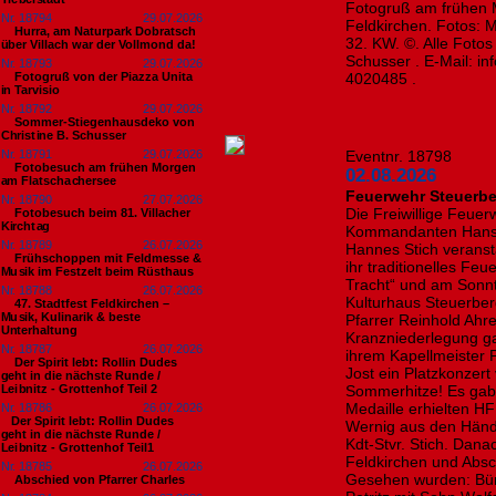
Fotogruß am frühen 
Nr. 18794
29.07.2026
Feldkirchen. Fotos: 
Hurra, am Naturpark Dobratsch
32. KW. ©. Alle Foto
über Villach war der Vollmond da!
Schusser . E-Mail: i
Nr. 18793
29.07.2026
Fotogruß von der Piazza Unita
4020485 .
in Tarvisio
Nr. 18792
29.07.2026
Sommer-Stiegenhausdeko von
Christine B. Schusser
Nr. 18791
29.07.2026
Eventnr. 18798
Fotobesuch am frühen Morgen
02.08.2026
am Flatschachersee
Feuerwehr Steuerber
Nr. 18790
27.07.2026
Die Freiwillige Feue
Fotobesuch beim 81. Villacher
Kirchtag
Kommandanten Hans 
Nr. 18789
26.07.2026
Hannes Stich veranst
Frühschoppen mit Feldmesse &
ihr traditionelles Feu
Musik im Festzelt beim Rüsthaus
Tracht“ und am Sonnt
Nr. 18788
26.07.2026
Kulturhaus Steuerber
47. Stadtfest Feldkirchen –
Musik, Kulinarik & beste
Pfarrer Reinhold Ahre
Unterhaltung
Kranzniederlegung ga
Nr. 18787
26.07.2026
ihrem Kapellmeister
Der Spirit lebt: Rollin Dudes
Jost ein Platzkonzer
geht in die nächste Runde /
Leibnitz - Grottenhof Teil 2
Sommerhitze! Es gab
Medaille erhielten H
Nr. 18786
26.07.2026
​Der Spirit lebt: Rollin Dudes
Wernig aus den Hän
geht in die nächste Runde /
Kdt-Stvr. Stich. Dana
Leibnitz - Grottenhof Teil1
Feldkirchen und Absc
Nr. 18785
26.07.2026
Gesehen wurden: Bür
Abschied von Pfarrer Charles