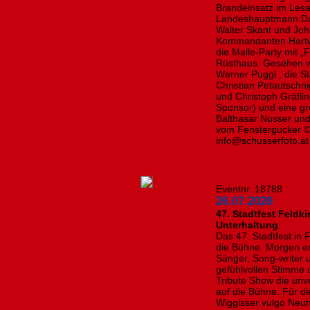
Brandeinsatz im Lesa
Landeshauptmann Dani
Walter Skant und Jo
Kommandanten Hartwi
die Malle-Party mit 
Rüsthaus. Gesehen 
Werner Puggl , die St
Christian Petautschni
und Christoph Gräfli
Sponsor) und eine g
Balthasar Nusser und 
vom Fenstergucker © 
info@schusserfoto.at
Eventnr. 18788
26.07.2026
47. Stadtfest Feldk
Unterhaltung
Das 47. Stadtfest in
die Bühne. Morgen er
Sänger, Song-writer u
gefühlvollen Stimme 
Tribute Show die unv
auf die Bühne. Für di
Wiggisser vulgo Neuh