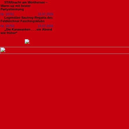
STARnacht am Wörthersee –
Warm-up mit bester
Partystimmung
Nr. 18761
13.07.2026
Legendäre Sautrog-Regatta des
Feldkirchner Faschingsklubs
Nr. 18759
13.07.2026
„Die Karawanken . . . ein Abend
wie früher“