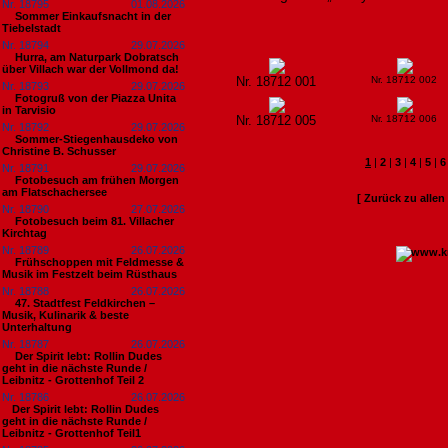
Nr. 18795
01.08.2026
Sommer Einkaufsnacht in der
Tiebelstadt
Nr. 18794
29.07.2026
Hurra, am Naturpark Dobratsch
über Villach war der Vollmond da!
Nr. 18712 001
Nr. 18712 002
Nr. 18793
29.07.2026
Fotogruß von der Piazza Unita
in Tarvisio
Nr. 18712 005
Nr. 18712 006
Nr. 18792
29.07.2026
Sommer-Stiegenhausdeko von
Christine B. Schusser
1
|
2
|
3
|
4
|
5
|
6
Nr. 18791
29.07.2026
Fotobesuch am frühen Morgen
am Flatschachersee
[ Zurück zu alle
Nr. 18790
27.07.2026
Fotobesuch beim 81. Villacher
Kirchtag
Nr. 18789
26.07.2026
Frühschoppen mit Feldmesse &
Musik im Festzelt beim Rüsthaus
Nr. 18788
26.07.2026
47. Stadtfest Feldkirchen –
Musik, Kulinarik & beste
Unterhaltung
Nr. 18787
26.07.2026
Der Spirit lebt: Rollin Dudes
geht in die nächste Runde /
Leibnitz - Grottenhof Teil 2
Nr. 18786
26.07.2026
​Der Spirit lebt: Rollin Dudes
geht in die nächste Runde /
Leibnitz - Grottenhof Teil1