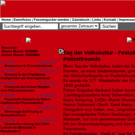
Home
|
Eventfotos
|
Fenstergucker werden
|
Gästebuch
|
Links
|
Kontakt
|
Impressu
Besucher:
diesen Monat: 6378980
Tag der Volkskultur - Festa
letzten Monat: 15503886
Polizeifreunde
Nr. 18801
06.08.2026
Beim Tag der Volkskultur, luden die 
Bergmesse in Grosskirchheim
Kärnten, zu einer Gedenkstunde, gem
Nr. 18800
03.08.2026
Konzert in der Pfarrkirche
der Wolschartkapelle im Freilichtmus
Heiligenblut am Grossglockner
Es wurde die 177. Wiederkehr der G
Nr. 18799
03.08.2026
1849 gedacht.
Fotogruß am frühen Morgen
Polizei Brigadier Berhard Gaber konn
vom Flatschachersee
Landtagspräsident Andy Scherwitzel,
Nr. 18798
02.08.2026
Feuerwehr Steuerberg feierte
Gaby Schaunig, LHStv. Martin Gruber 
traditionelle Feuerwehrfest
Heimo Schinnerl, Obstlt. Gerd Anton,
Nr. 18797
02.08.2026
Delegation aus Italien, uva., begrüße
Vernissage Eröffnung in
Der evangelische Polizei Seelsorger, 
Grosskirchheim
Matiasek, lud zum gemeinsamen Gebe
Nr. 18796
02.08.2026
Mit der Kranzniederlegung und dem K
Szenische Lesung mit Chris
Lohner im Wirtstadl in
Feierstunde.
Rangersdorf
Ihr Fenstergucker „ fredy-b “ war für 