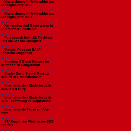
Kranzlsingen in Heiligenblut am
Grossglockner Teil 2
Nr. 18772
19.07.2026
Kranzlsingen in Heiligenblut am
Grossglockner Teil 1
Nr. 18771
19.07.2026
Kameraden und Gäste waren in
Sommerfest-Feierlaune
Nr. 18770
18.07.2026
Fotobesuch beim 22. Fischfest
Feld am See am Kirchplatz
Nr. 18769
18.07.2026
Electric Vibes mit BASF -
Fanarena Klagenfurt
Nr. 18768
17.07.2026
Strottern & Blech Konzert im
Wirtstdadl in Rangersdorf
Nr. 18767
17.07.2026
Bruder David Steindl Rast zu
Besuch in Grosskirchheim
Nr. 18766
17.07.2026
Internationalen Kinderfestivals
2026 in der Burg
Nr. 18765
17.07.2026
Internationalen Kinderfestivals
2026 – Eröffnung im Wappensaal
Nr. 18764
17.07.2026
Internationale Tänze am Alten
Platz
Nr. 18763
14.07.2026
STARnacht am Wörthersee 2026
/Startalk
Nr. 18762
14.07.2026