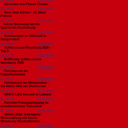
Nr. 18785
26.07.2026
Abschied von Pfarrer Charles
Nr. 18784
26.07.2026
Herz Jesu Kirche – 25 Jahre
Priester
Nr. 18783
25.07.2026
​Letzte Verlosung bei der
Sparverein-Aushebung
Nr. 18782
25.07.2026
Sommeroper im Wirtstadl in
Rangersdorf
Nr. 18780
25.07.2026
Schlosswiese Moosburg 2026 -
Tag 2
Nr. 18779
24.07.2026
Eröffnung Schlosswiese
Moosburg 2026
Nr. 18778
23.07.2026
Fotobesuch am
Flatschachersee
Nr. 18777
23.07.2026
Fotobesuch im Minimundus -
die kleine Welt am Wörthersee
Nr. 18776
22.07.2026
WHITE LIES Konzert in Laibach
Nr. 18775
20.07.2026
Familien-Fotospaziergang im
wunderschönen Tiebelpark
Nr. 18774
20.07.2026
SiniAir 2026: Gelungene
Veranstaltung mit bester
Stimmung /Sinabelkirchen
Nr. 18773
19.07.2026