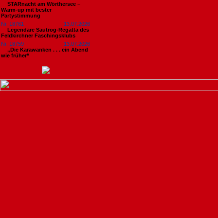
STARnacht am Wörthersee –
Warm-up mit bester
Partystimmung
Nr. 18761
13.07.2026
Legendäre Sautrog-Regatta des
Feldkirchner Faschingsklubs
Nr. 18759
13.07.2026
„Die Karawanken . . . ein Abend
wie früher“