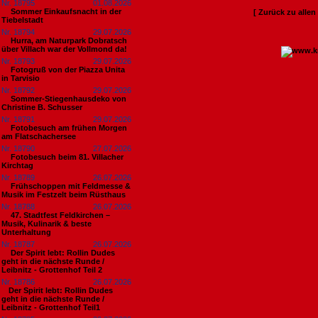
Nr. 18795
01.08.2026
Sommer Einkaufsnacht in der
[ Zurück zu alle
Tiebelstadt
Nr. 18794
29.07.2026
Hurra, am Naturpark Dobratsch
über Villach war der Vollmond da!
Nr. 18793
29.07.2026
Fotogruß von der Piazza Unita
in Tarvisio
Nr. 18792
29.07.2026
Sommer-Stiegenhausdeko von
Christine B. Schusser
Nr. 18791
29.07.2026
Fotobesuch am frühen Morgen
am Flatschachersee
Nr. 18790
27.07.2026
Fotobesuch beim 81. Villacher
Kirchtag
Nr. 18789
26.07.2026
Frühschoppen mit Feldmesse &
Musik im Festzelt beim Rüsthaus
Nr. 18788
26.07.2026
47. Stadtfest Feldkirchen –
Musik, Kulinarik & beste
Unterhaltung
Nr. 18787
26.07.2026
Der Spirit lebt: Rollin Dudes
geht in die nächste Runde /
Leibnitz - Grottenhof Teil 2
Nr. 18786
26.07.2026
​Der Spirit lebt: Rollin Dudes
geht in die nächste Runde /
Leibnitz - Grottenhof Teil1