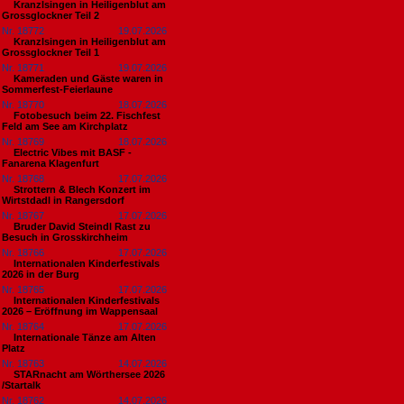
Kranzlsingen in Heiligenblut am
Grossglockner Teil 2
Nr. 18772
19.07.2026
Kranzlsingen in Heiligenblut am
Grossglockner Teil 1
Nr. 18771
19.07.2026
Kameraden und Gäste waren in
Sommerfest-Feierlaune
Nr. 18770
18.07.2026
Fotobesuch beim 22. Fischfest
Feld am See am Kirchplatz
Nr. 18769
18.07.2026
Electric Vibes mit BASF -
Fanarena Klagenfurt
Nr. 18768
17.07.2026
Strottern & Blech Konzert im
Wirtstdadl in Rangersdorf
Nr. 18767
17.07.2026
Bruder David Steindl Rast zu
Besuch in Grosskirchheim
Nr. 18766
17.07.2026
Internationalen Kinderfestivals
2026 in der Burg
Nr. 18765
17.07.2026
Internationalen Kinderfestivals
2026 – Eröffnung im Wappensaal
Nr. 18764
17.07.2026
Internationale Tänze am Alten
Platz
Nr. 18763
14.07.2026
STARnacht am Wörthersee 2026
/Startalk
Nr. 18762
14.07.2026