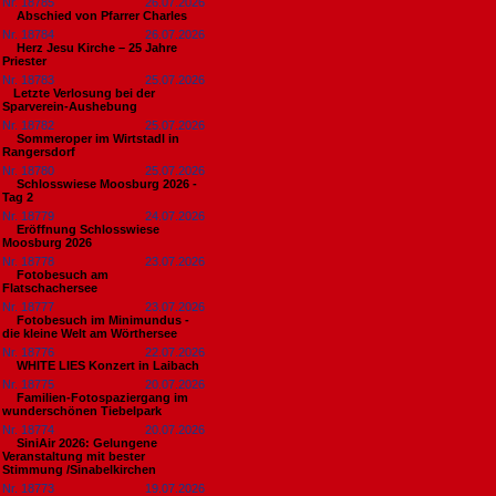
Nr. 18785
26.07.2026
Abschied von Pfarrer Charles
Nr. 18784
26.07.2026
Herz Jesu Kirche – 25 Jahre
Priester
Nr. 18783
25.07.2026
​Letzte Verlosung bei der
Sparverein-Aushebung
Nr. 18782
25.07.2026
Sommeroper im Wirtstadl in
Rangersdorf
Nr. 18780
25.07.2026
Schlosswiese Moosburg 2026 -
Tag 2
Nr. 18779
24.07.2026
Eröffnung Schlosswiese
Moosburg 2026
Nr. 18778
23.07.2026
Fotobesuch am
Flatschachersee
Nr. 18777
23.07.2026
Fotobesuch im Minimundus -
die kleine Welt am Wörthersee
Nr. 18776
22.07.2026
WHITE LIES Konzert in Laibach
Nr. 18775
20.07.2026
Familien-Fotospaziergang im
wunderschönen Tiebelpark
Nr. 18774
20.07.2026
SiniAir 2026: Gelungene
Veranstaltung mit bester
Stimmung /Sinabelkirchen
Nr. 18773
19.07.2026