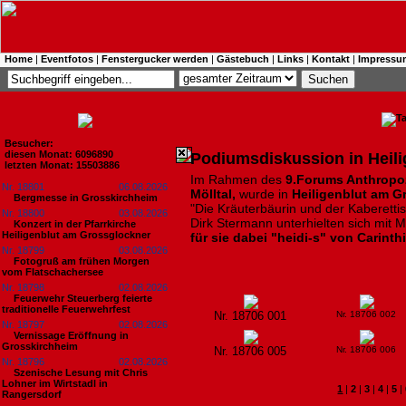
Home
|
Eventfotos
|
Fenstergucker werden
|
Gästebuch
|
Links
|
Kontakt
|
Impressu
Besucher:
diesen Monat: 6096890
Podiumsdiskussion in Heil
letzten Monat: 15503886
Im Rahmen des
9.Forums Anthropo
Nr. 18801
06.08.2026
Mölltal,
wurde in
Heiligenblut am G
Bergmesse in Grosskirchheim
"Die Kräuterbäurin und der Kaberetti
Nr. 18800
03.08.2026
Dirk Stermann unterhielten sich mit 
Konzert in der Pfarrkirche
Heiligenblut am Grossglockner
für sie dabei "heidi-s" von Carinth
Nr. 18799
03.08.2026
Fotogruß am frühen Morgen
vom Flatschachersee
Nr. 18798
02.08.2026
Feuerwehr Steuerberg feierte
traditionelle Feuerwehrfest
Nr. 18706 001
Nr. 18706 002
Nr. 18797
02.08.2026
Vernissage Eröffnung in
Grosskirchheim
Nr. 18706 005
Nr. 18706 006
Nr. 18796
02.08.2026
Szenische Lesung mit Chris
Lohner im Wirtstadl in
1
|
2
|
3
|
4
|
5
|
Rangersdorf