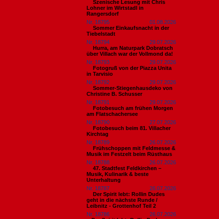
Szenische Lesung mit Chris
Lohner im Wirtstadl in
Rangersdorf
Nr. 18795
01.08.2026
Sommer Einkaufsnacht in der
Tiebelstadt
Nr. 18794
29.07.2026
Hurra, am Naturpark Dobratsch
über Villach war der Vollmond da!
Nr. 18793
29.07.2026
Fotogruß von der Piazza Unita
in Tarvisio
Nr. 18792
29.07.2026
Sommer-Stiegenhausdeko von
Christine B. Schusser
Nr. 18791
29.07.2026
Fotobesuch am frühen Morgen
am Flatschachersee
Nr. 18790
27.07.2026
Fotobesuch beim 81. Villacher
Kirchtag
Nr. 18789
26.07.2026
Frühschoppen mit Feldmesse &
Musik im Festzelt beim Rüsthaus
Nr. 18788
26.07.2026
47. Stadtfest Feldkirchen –
Musik, Kulinarik & beste
Unterhaltung
Nr. 18787
26.07.2026
Der Spirit lebt: Rollin Dudes
geht in die nächste Runde /
Leibnitz - Grottenhof Teil 2
Nr. 18786
26.07.2026