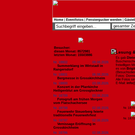
Home
|
Eventfotos
|
Fenstergucker werden
|
Gäste
Besucher:
diesen Monat: 8572981
Lesung &
letzten Monat: 15503886
Es gab
Diet
Buschenschen
Nr. 18802
08.08.2026
freiwilligen
Summerklang im Wirtstadl in
es von
Brigi
Rangersdorf
(Besuchsdiens
Nr. 18801
06.08.2026
Fotos: Donne
Bergmesse in Grosskirchheim
Alle Fotos s
E-Mail:
info
Nr. 18800
03.08.2026
Konzert in der Pfarrkirche
Heiligenblut am Grossglockner
Nr. 18799
03.08.2026
Fotogruß am frühen Morgen
vom Flatschachersee
Nr. 18798
02.08.2026
Nr. 187
Feuerwehr Steuerberg feierte
traditionelle Feuerwehrfest
Nr. 187
Nr. 18797
02.08.2026
Vernissage Eröffnung in
Grosskirchheim
Nr. 18796
02.08.2026