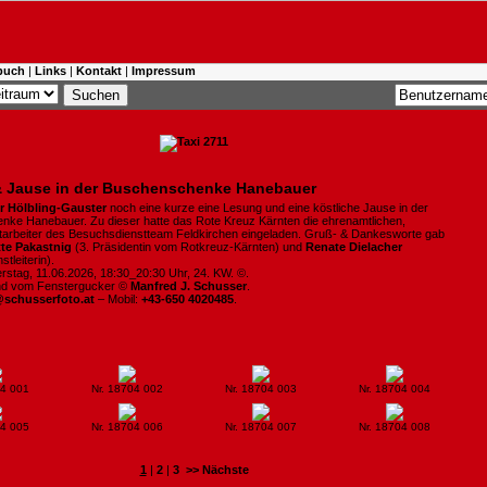
buch
|
Links
|
Kontakt
|
Impressum
 Jause in der Buschenschenke Hanebauer
er Hölbling-Gauster
noch eine kurze eine Lesung und eine köstliche Jause in der
ke Hanebauer. Zu dieser hatte das Rote Kreuz Kärnten die ehrenamtlichen,
 Mitarbeiter des Besuchsdienstteam Feldkirchen eingeladen. Gruß- & Dankesworte gab
tte Pakastnig
(3. Präsidentin vom Rotkreuz-Kärnten) und
Renate Dielacher
tleiterin).
rstag, 11.06.2026, 18:30_20:30 Uhr, 24. KW. ©.
ind vom Fenstergucker ©
Manfred J. Schusser
.
@schusserfoto.at
– Mobil:
+43-650 4020485
.
04 001
Nr. 18704 002
Nr. 18704 003
Nr. 18704 004
04 005
Nr. 18704 006
Nr. 18704 007
Nr. 18704 008
1
|
2
|
3
>> Nächste