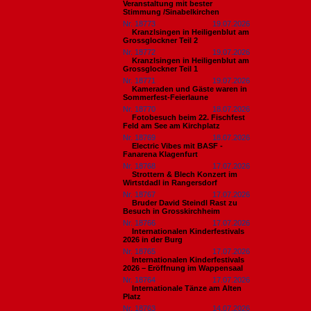
Veranstaltung mit bester
Stimmung /Sinabelkirchen
Nr. 18773
19.07.2026
Kranzlsingen in Heiligenblut am
Grossglockner Teil 2
Nr. 18772
19.07.2026
Kranzlsingen in Heiligenblut am
Grossglockner Teil 1
Nr. 18771
19.07.2026
Kameraden und Gäste waren in
Sommerfest-Feierlaune
Nr. 18770
18.07.2026
Fotobesuch beim 22. Fischfest
Feld am See am Kirchplatz
Nr. 18769
18.07.2026
Electric Vibes mit BASF -
Fanarena Klagenfurt
Nr. 18768
17.07.2026
Strottern & Blech Konzert im
Wirtstdadl in Rangersdorf
Nr. 18767
17.07.2026
Bruder David Steindl Rast zu
Besuch in Grosskirchheim
Nr. 18766
17.07.2026
Internationalen Kinderfestivals
2026 in der Burg
Nr. 18765
17.07.2026
Internationalen Kinderfestivals
2026 – Eröffnung im Wappensaal
Nr. 18764
17.07.2026
Internationale Tänze am Alten
Platz
Nr. 18763
14.07.2026