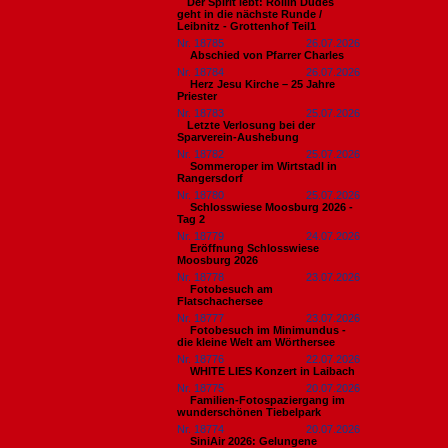
​Der Spirit lebt: Rollin Dudes
geht in die nächste Runde /
Leibnitz - Grottenhof Teil1
Nr. 18785
26.07.2026
Abschied von Pfarrer Charles
Nr. 18784
26.07.2026
Herz Jesu Kirche – 25 Jahre
Priester
Nr. 18783
25.07.2026
​Letzte Verlosung bei der
Sparverein-Aushebung
Nr. 18782
25.07.2026
Sommeroper im Wirtstadl in
Rangersdorf
Nr. 18780
25.07.2026
Schlosswiese Moosburg 2026 -
Tag 2
Nr. 18779
24.07.2026
Eröffnung Schlosswiese
Moosburg 2026
Nr. 18778
23.07.2026
Fotobesuch am
Flatschachersee
Nr. 18777
23.07.2026
Fotobesuch im Minimundus -
die kleine Welt am Wörthersee
Nr. 18776
22.07.2026
WHITE LIES Konzert in Laibach
Nr. 18775
20.07.2026
Familien-Fotospaziergang im
wunderschönen Tiebelpark
Nr. 18774
20.07.2026
SiniAir 2026: Gelungene