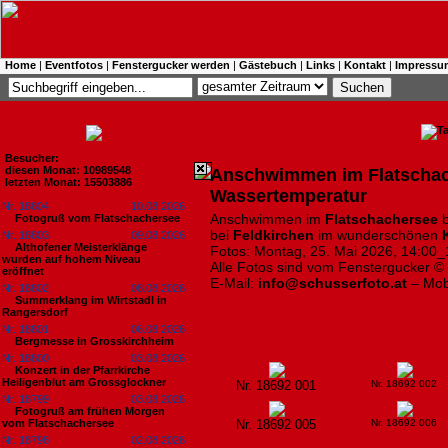
Home
|
Eventfotos
|
Fenstergucker werden
|
Gästebuch
|
Links
|
Kontakt
|
Impressu
Besucher:
diesen Monat: 10989548
Anschwimmen im Flatschac
letzten Monat: 15503886
Wassertemperatur
Nr. 18804
10.08.2026
Anschwimmen im
Flatschachersee
b
Fotogruß vom Flatschachersee
bei
Feldkirchen
im wunderschönen
Nr. 18803
09.08.2026
Althofener Meisterklänge
Fotos: Montag, 25. Mai 2026, 14:00_
wurden auf hohem Niveau
Alle Fotos sind vom Fenstergucker ©
eröffnet
E-Mail:
info@schusserfoto.at
– Mob
Nr. 18802
08.08.2026
Summerklang im Wirtstadl in
Rangersdorf
Nr. 18801
06.08.2026
Bergmesse in Grosskirchheim
Nr. 18800
03.08.2026
Konzert in der Pfarrkirche
Heiligenblut am Grossglockner
Nr. 18692 001
Nr. 18692 002
Nr. 18799
03.08.2026
Fotogruß am frühen Morgen
vom Flatschachersee
Nr. 18692 005
Nr. 18692 006
Nr. 18798
02.08.2026