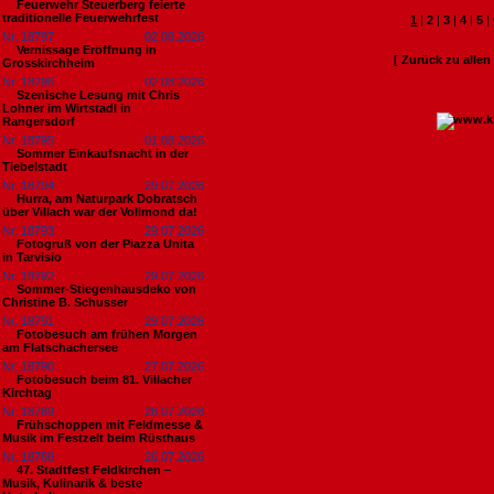
Feuerwehr Steuerberg feierte
traditionelle Feuerwehrfest
1
|
2
|
3
|
4
|
5
|
Nr. 18797
02.08.2026
Vernissage Eröffnung in
[ Zurück zu alle
Grosskirchheim
Nr. 18796
02.08.2026
Szenische Lesung mit Chris
Lohner im Wirtstadl in
Rangersdorf
Nr. 18795
01.08.2026
Sommer Einkaufsnacht in der
Tiebelstadt
Nr. 18794
29.07.2026
Hurra, am Naturpark Dobratsch
über Villach war der Vollmond da!
Nr. 18793
29.07.2026
Fotogruß von der Piazza Unita
in Tarvisio
Nr. 18792
29.07.2026
Sommer-Stiegenhausdeko von
Christine B. Schusser
Nr. 18791
29.07.2026
Fotobesuch am frühen Morgen
am Flatschachersee
Nr. 18790
27.07.2026
Fotobesuch beim 81. Villacher
Kirchtag
Nr. 18789
26.07.2026
Frühschoppen mit Feldmesse &
Musik im Festzelt beim Rüsthaus
Nr. 18788
26.07.2026
47. Stadtfest Feldkirchen –
Musik, Kulinarik & beste