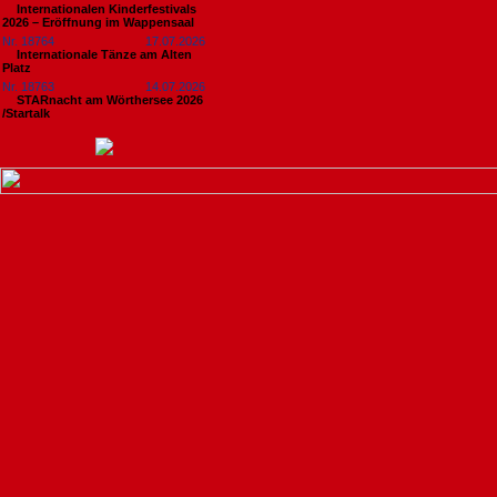
Internationalen Kinderfestivals
2026 – Eröffnung im Wappensaal
Nr. 18764
17.07.2026
Internationale Tänze am Alten
Platz
Nr. 18763
14.07.2026
STARnacht am Wörthersee 2026
/Startalk