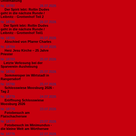
Unterhaltung
Nr. 18787
26.07.2026
Der Spirit lebt: Rollin Dudes
geht in die nächste Runde /
Leibnitz - Grottenhof Teil 2
Nr. 18786
26.07.2026
​Der Spirit lebt: Rollin Dudes
geht in die nächste Runde /
Leibnitz - Grottenhof Teil1
Nr. 18785
26.07.2026
Abschied von Pfarrer Charles
Nr. 18784
26.07.2026
Herz Jesu Kirche – 25 Jahre
Priester
Nr. 18783
25.07.2026
​Letzte Verlosung bei der
Sparverein-Aushebung
Nr. 18782
25.07.2026
Sommeroper im Wirtstadl in
Rangersdorf
Nr. 18780
25.07.2026
Schlosswiese Moosburg 2026 -
Tag 2
Nr. 18779
24.07.2026
Eröffnung Schlosswiese
Moosburg 2026
Nr. 18778
23.07.2026
Fotobesuch am
Flatschachersee
Nr. 18777
23.07.2026
Fotobesuch im Minimundus -
die kleine Welt am Wörthersee
Nr. 18776
22.07.2026