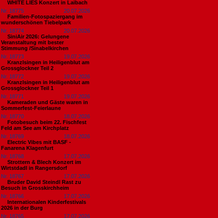
WHITE LIES Konzert in Laibach
Nr. 18775
20.07.2026
Familien-Fotospaziergang im
wunderschönen Tiebelpark
Nr. 18774
20.07.2026
SiniAir 2026: Gelungene
Veranstaltung mit bester
Stimmung /Sinabelkirchen
Nr. 18773
19.07.2026
Kranzlsingen in Heiligenblut am
Grossglockner Teil 2
Nr. 18772
19.07.2026
Kranzlsingen in Heiligenblut am
Grossglockner Teil 1
Nr. 18771
19.07.2026
Kameraden und Gäste waren in
Sommerfest-Feierlaune
Nr. 18770
18.07.2026
Fotobesuch beim 22. Fischfest
Feld am See am Kirchplatz
Nr. 18769
18.07.2026
Electric Vibes mit BASF -
Fanarena Klagenfurt
Nr. 18768
17.07.2026
Strottern & Blech Konzert im
Wirtstdadl in Rangersdorf
Nr. 18767
17.07.2026
Bruder David Steindl Rast zu
Besuch in Grosskirchheim
Nr. 18766
17.07.2026
Internationalen Kinderfestivals
2026 in der Burg
Nr. 18765
17.07.2026