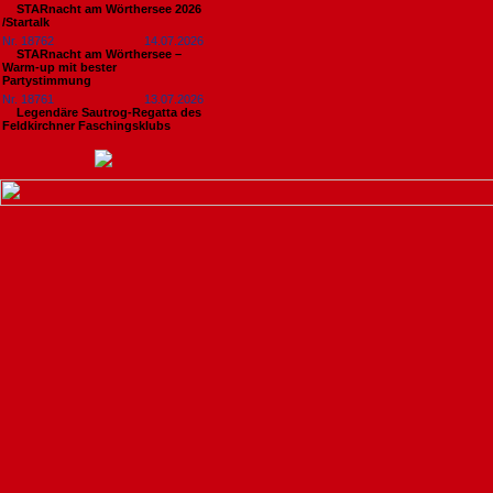
STARnacht am Wörthersee 2026
/Startalk
Nr. 18762
14.07.2026
STARnacht am Wörthersee –
Warm-up mit bester
Partystimmung
Nr. 18761
13.07.2026
Legendäre Sautrog-Regatta des
Feldkirchner Faschingsklubs