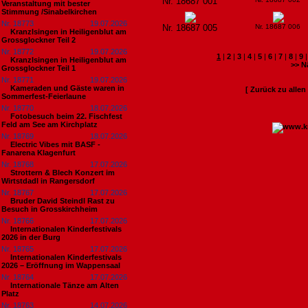
Nr. 18687 001
Veranstaltung mit bester
Stimmung /Sinabelkirchen
Nr. 18773
19.07.2026
Nr. 18687 005
Nr. 18687 006
Kranzlsingen in Heiligenblut am
Grossglockner Teil 2
Nr. 18772
19.07.2026
1
|
2
|
3
|
4
|
5
|
6
|
7
|
8
|
9
Kranzlsingen in Heiligenblut am
>> N
Grossglockner Teil 1
Nr. 18771
19.07.2026
Kameraden und Gäste waren in
[ Zurück zu alle
Sommerfest-Feierlaune
Nr. 18770
18.07.2026
Fotobesuch beim 22. Fischfest
Feld am See am Kirchplatz
Nr. 18769
18.07.2026
Electric Vibes mit BASF -
Fanarena Klagenfurt
Nr. 18768
17.07.2026
Strottern & Blech Konzert im
Wirtstdadl in Rangersdorf
Nr. 18767
17.07.2026
Bruder David Steindl Rast zu
Besuch in Grosskirchheim
Nr. 18766
17.07.2026
Internationalen Kinderfestivals
2026 in der Burg
Nr. 18765
17.07.2026
Internationalen Kinderfestivals
2026 – Eröffnung im Wappensaal
Nr. 18764
17.07.2026
Internationale Tänze am Alten
Platz
Nr. 18763
14.07.2026