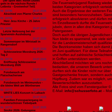
​Der Spirit lebt: Rollin Dudes
Die Feuerwehrjugend Radweg wiederum
geht in die nächste Runde /
beiden Kategorien erfolgreich verteid
Leibnitz - Grottenhof Teil1
Auch die Ergebnisse der weiteren F
Nr. 18785
26.07.2026
Abschied von Pfarrer Charles
sind besonders hervorzuheben. Sämt
Nr. 18784
26.07.2026
erfolgreich absolvieren und dürfen mit
Herz Jesu Kirche – 25 Jahre
Im Einzelbewerb durfte die Feuerwe
Priester
jubeln, denn in allen drei Kategorien 
Nr. 18783
25.07.2026
Patergassen.
​Letzte Verlosung bei der
Sparverein-Aushebung
Doch auch die übrigen Jugendlichen 
Nun bleibt es spannend, wie viele si
Nr. 18782
25.07.2026
Sommeroper im Wirtstadl in
für die Landesmeisterschaft qualifizi
Rangersdorf
Die Bezirksmeister haben sich damit j
Nr. 18780
25.07.2026
im Juni qualifiziert. Für diese Teilnah
Schlosswiese Moosburg 2026 -
und hoffen auf zahlreiche Schlachte
Tag 2
in Griffen unterstützen werden.
Nr. 18779
24.07.2026
Eröffnung Schlosswiese
Abschließend möchten wir uns nochma
Moosburg 2026
bedanken, die unseren Bewerb unters
Nr. 18778
23.07.2026
durften sich die Kinder nicht nur üb
Fotobesuch am
Gastgeschenke freuen, sondern auch
Flatschachersee
Hüpfburg. Zudem war es möglich, un
Nr. 18777
23.07.2026
Bewerterschleifen auszustatten.
Fotobesuch im Minimundus -
die kleine Welt am Wörthersee
Alle Fotos sind vom Fenstergucker ©
Nr. 18776
22.07.2026
E-Mail:
info@schusserfoto.at
– Mob
WHITE LIES Konzert in Laibach
Nr. 18775
20.07.2026
Familien-Fotospaziergang im
wunderschönen Tiebelpark
Nr. 18774
20.07.2026
SiniAir 2026: Gelungene
Nr. 18687 002