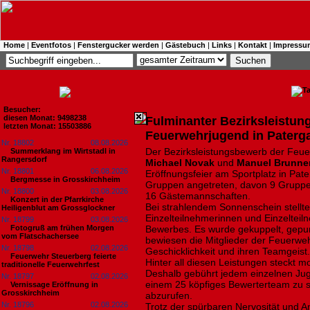
Home
|
Eventfotos
|
Fenstergucker werden
|
Gästebuch
|
Links
|
Kontakt
|
Impressu
Besucher:
diesen Monat: 9498238
Fulminanter Bezirksleistun
letzten Monat: 15503886
Feuerwehrjugend in Paterg
Nr. 18802
08.08.2026
Der Bezirksleistungsbewerb der Feu
Summerklang im Wirtstadl in
Rangersdorf
Michael Novak
und
Manuel Brunne
Nr. 18801
06.08.2026
Eröffnungsfeier am Sportplatz in Pa
Bergmesse in Grosskirchheim
Gruppen angetreten, davon 9 Gruppe
Nr. 18800
03.08.2026
16 Gästemannschaften.
Konzert in der Pfarrkirche
Bei strahlendem Sonnenschein stellt
Heiligenblut am Grossglockner
Einzelteilnehmerinnen und Einzeltei
Nr. 18799
03.08.2026
Fotogruß am frühen Morgen
Bewerbes. Es wurde gekuppelt, gepum
vom Flatschachersee
bewiesen die Mitglieder der Feuerweh
Nr. 18798
02.08.2026
Geschicklichkeit und ihren Teamgeist.
Feuerwehr Steuerberg feierte
Hinter all diesen Leistungen steckt m
traditionelle Feuerwehrfest
Deshalb gebührt jedem einzelnen Jug
Nr. 18797
02.08.2026
einem 25 köpfiges Bewerterteam zu s
Vernissage Eröffnung in
Grosskirchheim
abzurufen.
Nr. 18796
02.08.2026
Trotz der spürbaren Nervosität und