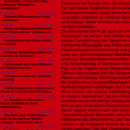
Szenische Lesung mit Chris
Zieleinlauf die Freude über die erbra
Lohner im Wirtstadl in
Für den Bezirk Feldkirchen ist es ei
Rangersdorf
Gästemannschaften sowie Bewerterin
Nr. 18795
01.08.2026
Sommer Einkaufsnacht in der
so großes Interesse an unserem Bewe
Tiebelstadt
unterstützen. Dafür möchten wir uns 
Nr. 18794
29.07.2026
herzlich bedanken.
Hurra, am Naturpark Dobratsch
Ein besonderer Dank gilt auch der 
über Villach war der Vollmond da!
Reichenau, die bereits zum dritten Ma
Nr. 18793
29.07.2026
bei der Durchführung des Bewerbes 
Fotogruß von der Piazza Unita
in Tarvisio
Zahlreiche Ehrengäste aus Politik un
Nr. 18792
29.07.2026
Feuerwehrjugend Anerkennung und gr
Sommer-Stiegenhausdeko von
seien der Bezirkshauptmann
Bernhar
Christine B. Schusser
sowie der Bezirkspolizeikommandant
Nr. 18791
29.07.2026
vom Sicherheitstag in Glanhofen mi
Fotobesuch am frühen Morgen
am Flatschachersee
flog, um der Jugend seine Wertschä
Ebenso überzeugten sich die Bürger
Nr. 18790
27.07.2026
Fotobesuch beim 81. Villacher
Albeck und Gnesau, Bezirksfeuwew
Kirchtag
der Feldkirchner Stadtrat
Christoph 
Nr. 18789
26.07.2026
beeindruckenden Leistungen der Feu
Frühschoppen mit Feldmesse &
Allen Gästen, die unserer Einladung 
Musik im Festzelt beim Rüsthaus
an diesem besonderen Tag ihre Wert
Nr. 18788
26.07.2026
47. Stadtfest Feldkirchen –
möchten wir ein herzliches Dankesc
Musik, Kulinarik & beste
Nun zu den erfreulichen Ergebnissen
Unterhaltung
Bezirk zeigten einmal mehr das hohe
Nr. 18787
26.07.2026
Feuerwehrjugend. Besonders zwei Fe
Der Spirit lebt: Rollin Dudes
geht in die nächste Runde /
Mittelpunkt des Geschehens. Die Feue
Leibnitz - Grottenhof Teil 2
sowohl in der Kategorie Bronze als au
Nr. 18786
26.07.2026
hervorragenden Titel des Vizemeister