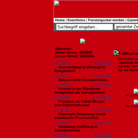
Home
|
Eventfotos
|
Fenstergucker werden
|
Gäste
Besucher:
diesen Monat: 9636609
Frühscho
letzten Monat: 15503886
Ein Frühscho
Jubiläum de
Nr. 18802
08.08.2026
mit toller S
Summerklang im Wirtstadl in
für sie dabe
Rangersdorf
Nr. 18801
06.08.2026
Bergmesse in Grosskirchheim
Nr. 18800
03.08.2026
Konzert in der Pfarrkirche
Heiligenblut am Grossglockner
Nr. 186
Nr. 18799
03.08.2026
Fotogruß am frühen Morgen
vom Flatschachersee
Nr. 186
Nr. 18798
02.08.2026
Feuerwehr Steuerberg feierte
traditionelle Feuerwehrfest
Nr. 18797
02.08.2026
Vernissage Eröffnung in
Grosskirchheim
Nr. 18796
02.08.2026