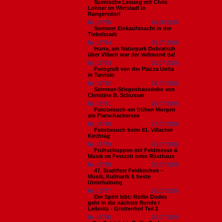
Szenische Lesung mit Chris
Lohner im Wirtstadl in
Rangersdorf
Nr. 18795
01.08.2026
Sommer Einkaufsnacht in der
Tiebelstadt
Nr. 18794
29.07.2026
Hurra, am Naturpark Dobratsch
über Villach war der Vollmond da!
Nr. 18793
29.07.2026
Fotogruß von der Piazza Unita
in Tarvisio
Nr. 18792
29.07.2026
Sommer-Stiegenhausdeko von
Christine B. Schusser
Nr. 18791
29.07.2026
Fotobesuch am frühen Morgen
am Flatschachersee
Nr. 18790
27.07.2026
Fotobesuch beim 81. Villacher
Kirchtag
Nr. 18789
26.07.2026
Frühschoppen mit Feldmesse &
Musik im Festzelt beim Rüsthaus
Nr. 18788
26.07.2026
47. Stadtfest Feldkirchen –
Musik, Kulinarik & beste
Unterhaltung
Nr. 18787
26.07.2026
Der Spirit lebt: Rollin Dudes
geht in die nächste Runde /
Leibnitz - Grottenhof Teil 2
Nr. 18786
26.07.2026