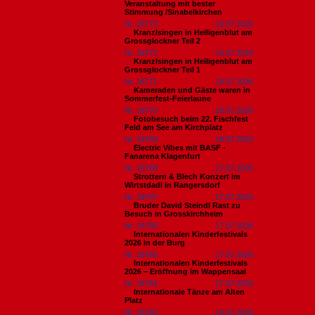
Veranstaltung mit bester
Stimmung /Sinabelkirchen
Nr. 18773
19.07.2026
Kranzlsingen in Heiligenblut am
Grossglockner Teil 2
Nr. 18772
19.07.2026
Kranzlsingen in Heiligenblut am
Grossglockner Teil 1
Nr. 18771
19.07.2026
Kameraden und Gäste waren in
Sommerfest-Feierlaune
Nr. 18770
18.07.2026
Fotobesuch beim 22. Fischfest
Feld am See am Kirchplatz
Nr. 18769
18.07.2026
Electric Vibes mit BASF -
Fanarena Klagenfurt
Nr. 18768
17.07.2026
Strottern & Blech Konzert im
Wirtstdadl in Rangersdorf
Nr. 18767
17.07.2026
Bruder David Steindl Rast zu
Besuch in Grosskirchheim
Nr. 18766
17.07.2026
Internationalen Kinderfestivals
2026 in der Burg
Nr. 18765
17.07.2026
Internationalen Kinderfestivals
2026 – Eröffnung im Wappensaal
Nr. 18764
17.07.2026
Internationale Tänze am Alten
Platz
Nr. 18763
14.07.2026