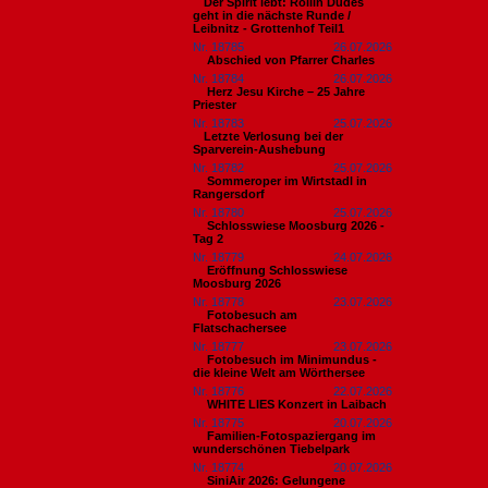
​Der Spirit lebt: Rollin Dudes
geht in die nächste Runde /
Leibnitz - Grottenhof Teil1
Nr. 18785
26.07.2026
Abschied von Pfarrer Charles
Nr. 18784
26.07.2026
Herz Jesu Kirche – 25 Jahre
Priester
Nr. 18783
25.07.2026
​Letzte Verlosung bei der
Sparverein-Aushebung
Nr. 18782
25.07.2026
Sommeroper im Wirtstadl in
Rangersdorf
Nr. 18780
25.07.2026
Schlosswiese Moosburg 2026 -
Tag 2
Nr. 18779
24.07.2026
Eröffnung Schlosswiese
Moosburg 2026
Nr. 18778
23.07.2026
Fotobesuch am
Flatschachersee
Nr. 18777
23.07.2026
Fotobesuch im Minimundus -
die kleine Welt am Wörthersee
Nr. 18776
22.07.2026
WHITE LIES Konzert in Laibach
Nr. 18775
20.07.2026
Familien-Fotospaziergang im
wunderschönen Tiebelpark
Nr. 18774
20.07.2026
SiniAir 2026: Gelungene