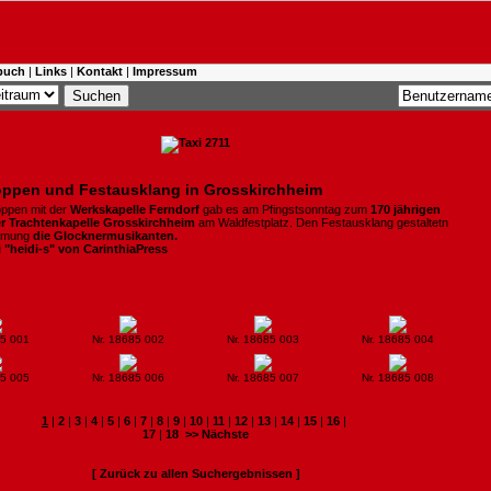
buch
|
Links
|
Kontakt
|
Impressum
ppen und Festausklang in Grosskirchheim
ppen mit der
Werkskapelle Ferndorf
gab es am Pfingstsonntag zum
170 jährigen
r Trachtenkapelle
Grosskirchheim
am Waldfestplatz. Den Festausklang gestaltetn
timmung
die Glocknermusikanten.
i "heidi-s" von CarinthiaPress
85 001
Nr. 18685 002
Nr. 18685 003
Nr. 18685 004
85 005
Nr. 18685 006
Nr. 18685 007
Nr. 18685 008
1
|
2
|
3
|
4
|
5
|
6
|
7
|
8
|
9
|
10
|
11
|
12
|
13
|
14
|
15
|
16
|
17
|
18
>> Nächste
[ Zurück zu allen Suchergebnissen ]