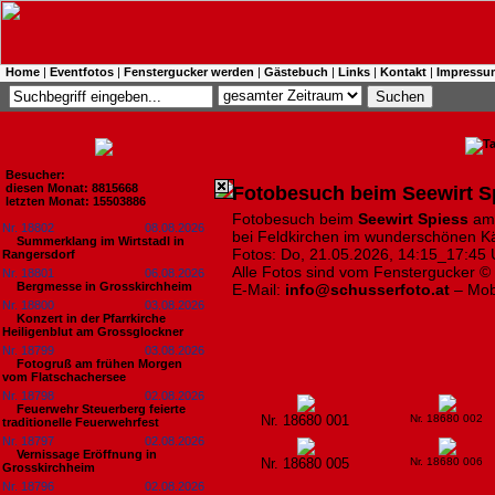
Home
|
Eventfotos
|
Fenstergucker werden
|
Gästebuch
|
Links
|
Kontakt
|
Impressu
Besucher:
diesen Monat: 8815668
Fotobesuch beim Seewirt S
letzten Monat: 15503886
Fotobesuch beim
Seewirt Spiess
am 
Nr. 18802
08.08.2026
bei Feldkirchen im wunderschönen Kä
Summerklang im Wirtstadl in
Fotos: Do, 21.05.2026, 14:15_17:45 
Rangersdorf
Alle Fotos sind vom Fenstergucker ©
Nr. 18801
06.08.2026
Bergmesse in Grosskirchheim
E-Mail:
info@schusserfoto.at
– Mob
Nr. 18800
03.08.2026
Konzert in der Pfarrkirche
Heiligenblut am Grossglockner
Nr. 18799
03.08.2026
Fotogruß am frühen Morgen
vom Flatschachersee
Nr. 18798
02.08.2026
Feuerwehr Steuerberg feierte
Nr. 18680 001
Nr. 18680 002
traditionelle Feuerwehrfest
Nr. 18797
02.08.2026
Vernissage Eröffnung in
Nr. 18680 005
Nr. 18680 006
Grosskirchheim
Nr. 18796
02.08.2026