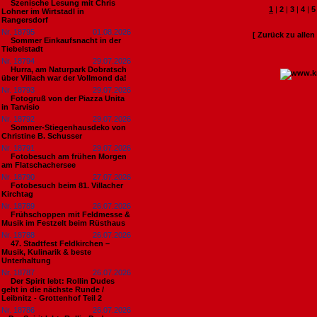
Szenische Lesung mit Chris
1
|
2
|
3
|
4
|
5
Lohner im Wirtstadl in
Rangersdorf
Nr. 18795
01.08.2026
[ Zurück zu alle
Sommer Einkaufsnacht in der
Tiebelstadt
Nr. 18794
29.07.2026
Hurra, am Naturpark Dobratsch
über Villach war der Vollmond da!
Nr. 18793
29.07.2026
Fotogruß von der Piazza Unita
in Tarvisio
Nr. 18792
29.07.2026
Sommer-Stiegenhausdeko von
Christine B. Schusser
Nr. 18791
29.07.2026
Fotobesuch am frühen Morgen
am Flatschachersee
Nr. 18790
27.07.2026
Fotobesuch beim 81. Villacher
Kirchtag
Nr. 18789
26.07.2026
Frühschoppen mit Feldmesse &
Musik im Festzelt beim Rüsthaus
Nr. 18788
26.07.2026
47. Stadtfest Feldkirchen –
Musik, Kulinarik & beste
Unterhaltung
Nr. 18787
26.07.2026
Der Spirit lebt: Rollin Dudes
geht in die nächste Runde /
Leibnitz - Grottenhof Teil 2
Nr. 18786
26.07.2026