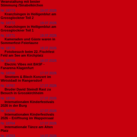
Veranstaltung mit bester
Stimmung /Sinabelkirchen
Nr. 18773
19.07.2026
Kranzlsingen in Heiligenblut am
Grossglockner Teil 2
Nr. 18772
19.07.2026
Kranzlsingen in Heiligenblut am
Grossglockner Teil 1
Nr. 18771
19.07.2026
Kameraden und Gäste waren in
Sommerfest-Feierlaune
Nr. 18770
18.07.2026
Fotobesuch beim 22. Fischfest
Feld am See am Kirchplatz
Nr. 18769
18.07.2026
Electric Vibes mit BASF -
Fanarena Klagenfurt
Nr. 18768
17.07.2026
Strottern & Blech Konzert im
Wirtstdadl in Rangersdorf
Nr. 18767
17.07.2026
Bruder David Steindl Rast zu
Besuch in Grosskirchheim
Nr. 18766
17.07.2026
Internationalen Kinderfestivals
2026 in der Burg
Nr. 18765
17.07.2026
Internationalen Kinderfestivals
2026 – Eröffnung im Wappensaal
Nr. 18764
17.07.2026
Internationale Tänze am Alten
Platz
Nr. 18763
14.07.2026