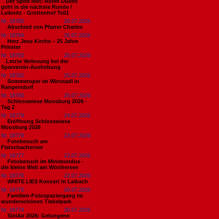
​Der Spirit lebt: Rollin Dudes
geht in die nächste Runde /
Leibnitz - Grottenhof Teil1
Nr. 18785
26.07.2026
Abschied von Pfarrer Charles
Nr. 18784
26.07.2026
Herz Jesu Kirche – 25 Jahre
Priester
Nr. 18783
25.07.2026
​Letzte Verlosung bei der
Sparverein-Aushebung
Nr. 18782
25.07.2026
Sommeroper im Wirtstadl in
Rangersdorf
Nr. 18780
25.07.2026
Schlosswiese Moosburg 2026 -
Tag 2
Nr. 18779
24.07.2026
Eröffnung Schlosswiese
Moosburg 2026
Nr. 18778
23.07.2026
Fotobesuch am
Flatschachersee
Nr. 18777
23.07.2026
Fotobesuch im Minimundus -
die kleine Welt am Wörthersee
Nr. 18776
22.07.2026
WHITE LIES Konzert in Laibach
Nr. 18775
20.07.2026
Familien-Fotospaziergang im
wunderschönen Tiebelpark
Nr. 18774
20.07.2026
SiniAir 2026: Gelungene