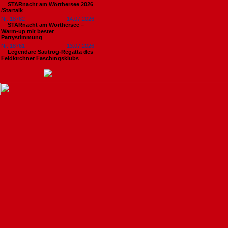
STARnacht am Wörthersee 2026
/Startalk
Nr. 18762
14.07.2026
STARnacht am Wörthersee –
Warm-up mit bester
Partystimmung
Nr. 18761
13.07.2026
Legendäre Sautrog-Regatta des
Feldkirchner Faschingsklubs