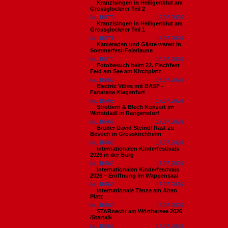
Kranzlsingen in Heiligenblut am
Grossglockner Teil 2
Nr. 18772
19.07.2026
Kranzlsingen in Heiligenblut am
Grossglockner Teil 1
Nr. 18771
19.07.2026
Kameraden und Gäste waren in
Sommerfest-Feierlaune
Nr. 18770
18.07.2026
Fotobesuch beim 22. Fischfest
Feld am See am Kirchplatz
Nr. 18769
18.07.2026
Electric Vibes mit BASF -
Fanarena Klagenfurt
Nr. 18768
17.07.2026
Strottern & Blech Konzert im
Wirtstdadl in Rangersdorf
Nr. 18767
17.07.2026
Bruder David Steindl Rast zu
Besuch in Grosskirchheim
Nr. 18766
17.07.2026
Internationalen Kinderfestivals
2026 in der Burg
Nr. 18765
17.07.2026
Internationalen Kinderfestivals
2026 – Eröffnung im Wappensaal
Nr. 18764
17.07.2026
Internationale Tänze am Alten
Platz
Nr. 18763
14.07.2026
STARnacht am Wörthersee 2026
/Startalk
Nr. 18762
14.07.2026