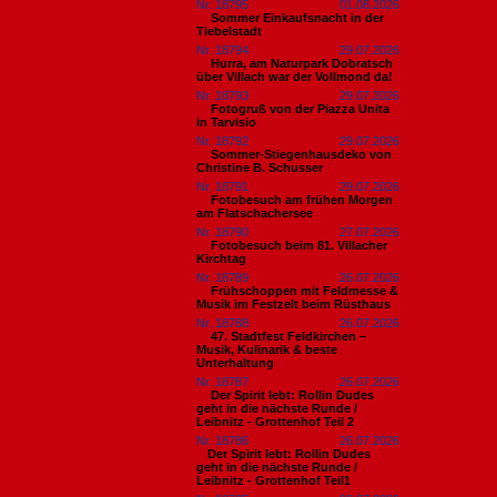
Nr. 18795
01.08.2026
Sommer Einkaufsnacht in der
Tiebelstadt
Nr. 18794
29.07.2026
Hurra, am Naturpark Dobratsch
über Villach war der Vollmond da!
Nr. 18793
29.07.2026
Fotogruß von der Piazza Unita
in Tarvisio
Nr. 18792
29.07.2026
Sommer-Stiegenhausdeko von
Christine B. Schusser
Nr. 18791
29.07.2026
Fotobesuch am frühen Morgen
am Flatschachersee
Nr. 18790
27.07.2026
Fotobesuch beim 81. Villacher
Kirchtag
Nr. 18789
26.07.2026
Frühschoppen mit Feldmesse &
Musik im Festzelt beim Rüsthaus
Nr. 18788
26.07.2026
47. Stadtfest Feldkirchen –
Musik, Kulinarik & beste
Unterhaltung
Nr. 18787
26.07.2026
Der Spirit lebt: Rollin Dudes
geht in die nächste Runde /
Leibnitz - Grottenhof Teil 2
Nr. 18786
26.07.2026
​Der Spirit lebt: Rollin Dudes
geht in die nächste Runde /
Leibnitz - Grottenhof Teil1