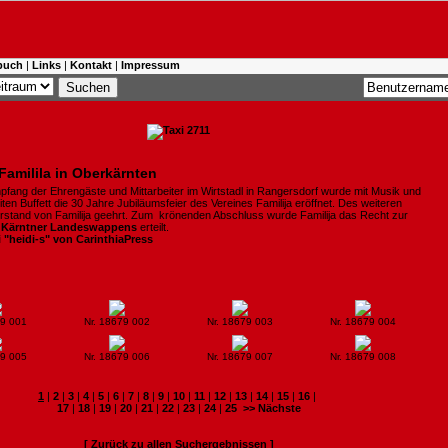
buch
|
Links
|
Kontakt
|
Impressum
Familila in Oberkärnten
pfang der Ehrengäste und Mittarbeiter im Wirtstadl in Rangersdorf wurde mit Musik und
ten Buffett die 30 Jahre Jubiläumsfeier des Vereines Familija eröffnet. Des weiteren
rstand von Familija geehrt. Zum krönenden Abschluss wurde Familija das Recht zur
s
Kärntner Landeswappens
erteilt.
i "heidi-s" von CarinthiaPress
79 001
Nr. 18679 002
Nr. 18679 003
Nr. 18679 004
79 005
Nr. 18679 006
Nr. 18679 007
Nr. 18679 008
1
|
2
|
3
|
4
|
5
|
6
|
7
|
8
|
9
|
10
|
11
|
12
|
13
|
14
|
15
|
16
|
17
|
18
|
19
|
20
|
21
|
22
|
23
|
24
|
25
>> Nächste
[ Zurück zu allen Suchergebnissen ]