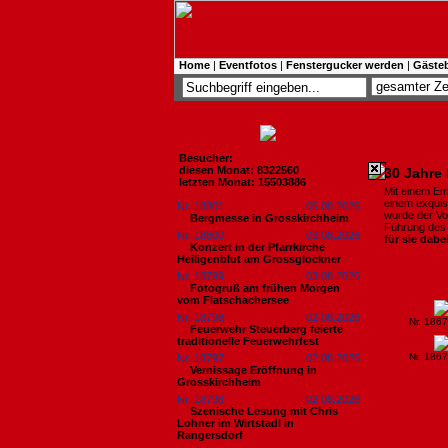
Home
|
Eventfotos
|
Fenstergucker werden
|
Gäste
Besucher:
diesen Monat: 8322560
30 Jahre 
letzten Monat: 15503886
Mit einem Em
einem exquisi
Nr. 18801
06.08.2026
wurde der Vo
Bergmesse in Grosskirchheim
Führung de
Nr. 18800
03.08.2026
für sie dabe
Konzert in der Pfarrkirche
Heiligenblut am Grossglockner
Nr. 18799
03.08.2026
Fotogruß am frühen Morgen
vom Flatschachersee
Nr. 18798
02.08.2026
Nr. 186
Feuerwehr Steuerberg feierte
traditionelle Feuerwehrfest
Nr. 186
Nr. 18797
02.08.2026
Vernissage Eröffnung in
Grosskirchheim
Nr. 18796
02.08.2026
Szenische Lesung mit Chris
Lohner im Wirtstadl in
Rangersdorf