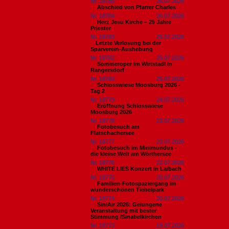
Nr. 18785
26.07.2026
Abschied von Pfarrer Charles
Nr. 18784
26.07.2026
Herz Jesu Kirche – 25 Jahre
Priester
Nr. 18783
25.07.2026
​Letzte Verlosung bei der
Sparverein-Aushebung
Nr. 18782
25.07.2026
Sommeroper im Wirtstadl in
Rangersdorf
Nr. 18780
25.07.2026
Schlosswiese Moosburg 2026 -
Tag 2
Nr. 18779
24.07.2026
Eröffnung Schlosswiese
Moosburg 2026
Nr. 18778
23.07.2026
Fotobesuch am
Flatschachersee
Nr. 18777
23.07.2026
Fotobesuch im Minimundus -
die kleine Welt am Wörthersee
Nr. 18776
22.07.2026
WHITE LIES Konzert in Laibach
Nr. 18775
20.07.2026
Familien-Fotospaziergang im
wunderschönen Tiebelpark
Nr. 18774
20.07.2026
SiniAir 2026: Gelungene
Veranstaltung mit bester
Stimmung /Sinabelkirchen
Nr. 18773
19.07.2026