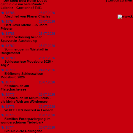
[ Zurück zu alle
​Der Spirit lebt: Rollin Dudes
geht in die nächste Runde /
Leibnitz - Grottenhof Teil1
Nr. 18785
26.07.2026
Abschied von Pfarrer Charles
Nr. 18784
26.07.2026
Herz Jesu Kirche – 25 Jahre
Priester
Nr. 18783
25.07.2026
​Letzte Verlosung bei der
Sparverein-Aushebung
Nr. 18782
25.07.2026
Sommeroper im Wirtstadl in
Rangersdorf
Nr. 18780
25.07.2026
Schlosswiese Moosburg 2026 -
Tag 2
Nr. 18779
24.07.2026
Eröffnung Schlosswiese
Moosburg 2026
Nr. 18778
23.07.2026
Fotobesuch am
Flatschachersee
Nr. 18777
23.07.2026
Fotobesuch im Minimundus -
die kleine Welt am Wörthersee
Nr. 18776
22.07.2026
WHITE LIES Konzert in Laibach
Nr. 18775
20.07.2026
Familien-Fotospaziergang im
wunderschönen Tiebelpark
Nr. 18774
20.07.2026
SiniAir 2026: Gelungene