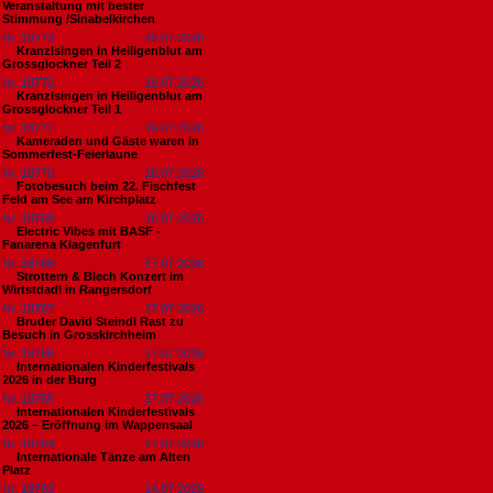
Veranstaltung mit bester
Stimmung /Sinabelkirchen
Nr. 18773
19.07.2026
Kranzlsingen in Heiligenblut am
Grossglockner Teil 2
Nr. 18772
19.07.2026
Kranzlsingen in Heiligenblut am
Grossglockner Teil 1
Nr. 18771
19.07.2026
Kameraden und Gäste waren in
Sommerfest-Feierlaune
Nr. 18770
18.07.2026
Fotobesuch beim 22. Fischfest
Feld am See am Kirchplatz
Nr. 18769
18.07.2026
Electric Vibes mit BASF -
Fanarena Klagenfurt
Nr. 18768
17.07.2026
Strottern & Blech Konzert im
Wirtstdadl in Rangersdorf
Nr. 18767
17.07.2026
Bruder David Steindl Rast zu
Besuch in Grosskirchheim
Nr. 18766
17.07.2026
Internationalen Kinderfestivals
2026 in der Burg
Nr. 18765
17.07.2026
Internationalen Kinderfestivals
2026 – Eröffnung im Wappensaal
Nr. 18764
17.07.2026
Internationale Tänze am Alten
Platz
Nr. 18763
14.07.2026