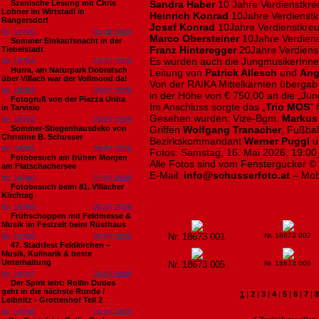
Szenische Lesung mit Chris
Sandra Haber
10 Jahre Verdienstkre
Lohner im Wirtstadl in
Heinrich Konrad
10Jahre Verdienstk
Rangersdorf
Josef Konrad
10Jahre Verdienstkreu
Nr. 18795
01.08.2026
Marco Obersteiner
10Jahre Verdiens
Sommer Einkaufsnacht in der
Franz Hinteregger
20Jahre Verdienst
Tiebelstadt
Es wurden auch die JungmusikerInne
Nr. 18794
29.07.2026
Hurra, am Naturpark Dobratsch
Leitung von
Patrick Allesch
und
Ang
über Villach war der Vollmond da!
Von der RAIKA Mittelkärnten überga
Nr. 18793
29.07.2026
in der Höhe von € 750,00 an die „Jung
Fotogruß von der Piazza Unita
Im Anschluss sorgte das „
Trio MOS
“
in Tarvisio
Gesehen wurden: Vize-Bgm.
Markus 
Nr. 18792
29.07.2026
Sommer-Stiegenhausdeko von
Griffen
Wolfgang Tranacher
, Fußbal
Christine B. Schusser
Bezirkskommandant
Werner Puggl
u
Nr. 18791
29.07.2026
Fotos: Samstag, 16. Mai 2026, 19:00
Fotobesuch am frühen Morgen
Alle Fotos sind vom Fenstergucker ©
am Flatschachersee
E-Mail:
info@schusserfoto.at
– Mob
Nr. 18790
27.07.2026
Fotobesuch beim 81. Villacher
Kirchtag
Nr. 18789
26.07.2026
Frühschoppen mit Feldmesse &
Musik im Festzelt beim Rüsthaus
Nr. 18673 001
Nr. 18673 002
Nr. 18788
26.07.2026
47. Stadtfest Feldkirchen –
Musik, Kulinarik & beste
Unterhaltung
Nr. 18673 005
Nr. 18673 006
Nr. 18787
26.07.2026
Der Spirit lebt: Rollin Dudes
geht in die nächste Runde /
1
|
2
|
3
|
4
|
5
|
6
|
7
|
8
Leibnitz - Grottenhof Teil 2
Nr. 18786
26.07.2026