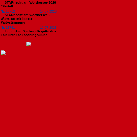
STARnacht am Wörthersee 2026
/Startalk
Nr. 18762
14.07.2026
STARnacht am Wörthersee –
Warm-up mit bester
Partystimmung
Nr. 18761
13.07.2026
Legendäre Sautrog-Regatta des
Feldkirchner Faschingsklubs