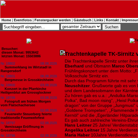
Home
|
Eventfotos
|
Fenstergucker werden
|
Gästebuch
|
Links
|
Kontakt
|
Impressu
Besucher:
diesen Monat: 9953642
Trachtenkapelle TK-Sirnitz 
letzten Monat: 15503886
Die Trachtenkapelle Sirnitz unter ihr
Nr. 18802
08.08.2026
Eberhard
und Obmann
Marco Obers
Summerklang im Wirtstadl in
Frühlingskonzert unter dem Motto: „Fr
Rangersdorf
Volksschule Sirnitz ein.
Nr. 18801
06.08.2026
Bergmesse in Grosskirchheim
Durch das Programm führte mit sehr
Nr. 18800
03.08.2026
Neuschitzer
. Grußworte gab es von
Konzert in der Pfarrkirche
und dem Landesobmann der Kärntne
Heiligenblut am Grossglockner
Zu hören gab es u.a.: „Andulka-Marsc
Nr. 18799
03.08.2026
Polka“, Bad moon rising“, „Heisl Polk
Fotogruß am frühen Morgen
dragon“ von der Gruppe „Jungmusi“ 
vom Flatschachersee
„Goldene Trompeten“, „Flammende Her
Nr. 18798
02.08.2026
Feuerwehr Steuerberg feierte
Kernöl“ und die „Egerländer Hitparad
traditionelle Feuerwehrfest
Es gab auch zahlreiche Vereins-Ehru
Nr. 18797
02.08.2026
Hans Leitner
25 Jahre/ Verdienstabz
Vernissage Eröffnung in
Angelika Leitner
15 Jahre Verdiens
Grosskirchheim
Maria Haber
10Jahre Verdienstkreuz 
Nr. 18796
02.08.2026