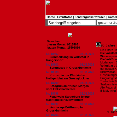
Home
|
Eventfotos
|
Fenstergucker werden
|
Gäste
Besucher:
diesen Monat: 9515565
20 Jahre 
letzten Monat: 15503886
Die Chöre un
Die Vokalso
Nr. 18802
08.08.2026
Wurzenpass
Summerklang im Wirtstadl in
Die VolXBra
Rangersdorf
Moderation: S
Nr. 18801
06.08.2026
Volkult.at
trä
Bergmesse in Grosskirchheim
der besten K
Klangvielfalt
Nr. 18800
03.08.2026
Gesamtorgan
Konzert in der Pfarrkirche
Programgest
Heiligenblut am Grossglockner
Tontechnik &
Nr. 18799
03.08.2026
Saalvermiet
Fotogruß am frühen Morgen
Alle Fotos s
vom Flatschachersee
E-Mail:
info
Nr. 18798
02.08.2026
Feuerwehr Steuerberg feierte
traditionelle Feuerwehrfest
Nr. 18797
02.08.2026
Vernissage Eröffnung in
Grosskirchheim
Nr. 186
Nr. 18796
02.08.2026