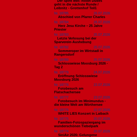
​Der Spirit lebt: Rollin Dudes
geht in die nächste Runde /
Leibnitz - Grottenhof Teil1
Nr. 18785
26.07.2026
Abschied von Pfarrer Charles
Nr. 18784
26.07.2026
Herz Jesu Kirche – 25 Jahre
Priester
Nr. 18783
25.07.2026
​Letzte Verlosung bei der
Sparverein-Aushebung
Nr. 18782
25.07.2026
Sommeroper im Wirtstadl in
Rangersdorf
Nr. 18780
25.07.2026
Schlosswiese Moosburg 2026 -
Tag 2
Nr. 18779
24.07.2026
Eröffnung Schlosswiese
Moosburg 2026
Nr. 18778
23.07.2026
Fotobesuch am
Flatschachersee
Nr. 18777
23.07.2026
Fotobesuch im Minimundus -
die kleine Welt am Wörthersee
Nr. 18776
22.07.2026
WHITE LIES Konzert in Laibach
Nr. 18775
20.07.2026
Familien-Fotospaziergang im
wunderschönen Tiebelpark
Nr. 18774
20.07.2026
SiniAir 2026: Gelungene