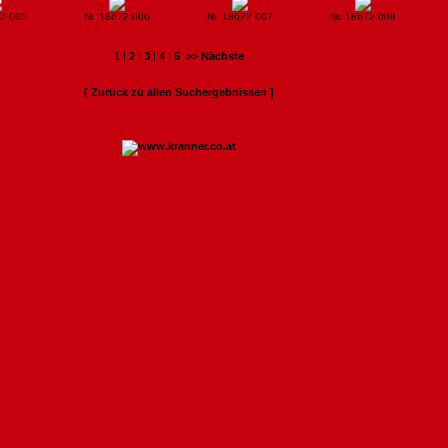
72 005
Nr. 18672 006
Nr. 18672 007
Nr. 18672 008
1
|
2
|
3
|
4
|
5
>> Nächste
[ Zurück zu allen Suchergebnissen ]