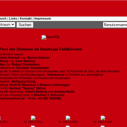
buch
|
Links
|
Kontakt
|
Impressum
Fest der Stimmen im Stadtsaal Feldkirchen
d Musiker waren:
listen Kärnten
Ltg.
Werner Glanzer
klang
Ltg.
Gerit Melcher
dler
Ltg.
Robert Domenikus
tiftspfarrer
Christian Stromberger
gt die Tradition im Herzen und veranstaltet über 30 Konzerte im Jahr, mit einer Auswahl
ärntner Chöre und Musikgruppen.
Volkskult.at
ist Emotion pur, gesangliche
, musikalische Perfektion und humorvolle Moderation.
isation:
Wolfgang König
altung:
Richi Di Bernardo
&
Roland Loibnergger
.
 Licht:
Hartmut "Barney" Mälzer
.
ung MF-Marketing:
Erhard Blaßnig
und
Andrea Pecile
.
ind vom Fenstergucker ©
Manfred J. Schusser
.
@schusserfoto.at
– Mobil:
+43-650 4020485
.
72 001
Nr. 18672 002
Nr. 18672 003
Nr. 18672 004