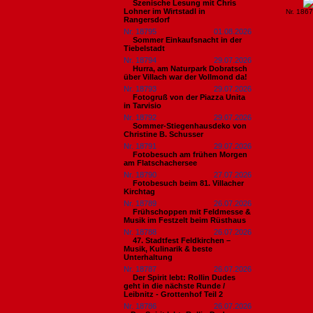
Szenische Lesung mit Chris
Lohner im Wirtstadl in
Nr. 186
Rangersdorf
Nr. 18795
01.08.2026
Sommer Einkaufsnacht in der
Tiebelstadt
Nr. 18794
29.07.2026
Hurra, am Naturpark Dobratsch
über Villach war der Vollmond da!
Nr. 18793
29.07.2026
Fotogruß von der Piazza Unita
in Tarvisio
Nr. 18792
29.07.2026
Sommer-Stiegenhausdeko von
Christine B. Schusser
Nr. 18791
29.07.2026
Fotobesuch am frühen Morgen
am Flatschachersee
Nr. 18790
27.07.2026
Fotobesuch beim 81. Villacher
Kirchtag
Nr. 18789
26.07.2026
Frühschoppen mit Feldmesse &
Musik im Festzelt beim Rüsthaus
Nr. 18788
26.07.2026
47. Stadtfest Feldkirchen –
Musik, Kulinarik & beste
Unterhaltung
Nr. 18787
26.07.2026
Der Spirit lebt: Rollin Dudes
geht in die nächste Runde /
Leibnitz - Grottenhof Teil 2
Nr. 18786
26.07.2026