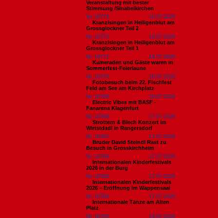
Veranstaltung mit bester
Stimmung /Sinabelkirchen
Nr. 18773
19.07.2026
Kranzlsingen in Heiligenblut am
Grossglockner Teil 2
Nr. 18772
19.07.2026
Kranzlsingen in Heiligenblut am
Grossglockner Teil 1
Nr. 18771
19.07.2026
Kameraden und Gäste waren in
Sommerfest-Feierlaune
Nr. 18770
18.07.2026
Fotobesuch beim 22. Fischfest
Feld am See am Kirchplatz
Nr. 18769
18.07.2026
Electric Vibes mit BASF -
Fanarena Klagenfurt
Nr. 18768
17.07.2026
Strottern & Blech Konzert im
Wirtstdadl in Rangersdorf
Nr. 18767
17.07.2026
Bruder David Steindl Rast zu
Besuch in Grosskirchheim
Nr. 18766
17.07.2026
Internationalen Kinderfestivals
2026 in der Burg
Nr. 18765
17.07.2026
Internationalen Kinderfestivals
2026 – Eröffnung im Wappensaal
Nr. 18764
17.07.2026
Internationale Tänze am Alten
Platz
Nr. 18763
14.07.2026