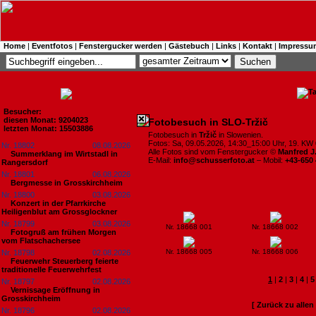
Home
|
Eventfotos
|
Fenstergucker werden
|
Gästebuch
|
Links
|
Kontakt
|
Impressu
Besucher:
diesen Monat: 9204023
Fotobesuch in SLO-Tržič
letzten Monat: 15503886
Fotobesuch in
Tržič
in Slowenien.
Fotos: Sa, 09.05.2026, 14:30_15:00 Uhr, 19. KW 
Nr. 18802
08.08.2026
Alle Fotos sind vom Fenstergucker ©
Manfred J
Summerklang im Wirtstadl in
E-Mail:
info@schusserfoto.at
– Mobil:
+43-650
Rangersdorf
Nr. 18801
06.08.2026
Bergmesse in Grosskirchheim
Nr. 18800
03.08.2026
Konzert in der Pfarrkirche
Heiligenblut am Grossglockner
Nr. 18799
03.08.2026
Nr. 18668 001
Nr. 18668 002
Fotogruß am frühen Morgen
vom Flatschachersee
Nr. 18668 005
Nr. 18668 006
Nr. 18798
02.08.2026
Feuerwehr Steuerberg feierte
traditionelle Feuerwehrfest
1
|
2
|
3
|
4
|
5
Nr. 18797
02.08.2026
Vernissage Eröffnung in
Grosskirchheim
[ Zurück zu alle
Nr. 18796
02.08.2026