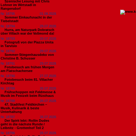
Szenische Lesung mit Chris
Lohner im Wirtstadl in
Rangersdorf
Nr. 18795
01.08.2026
Sommer Einkaufsnacht in der
Tiebelstadt
Nr. 18794
29.07.2026
Hurra, am Naturpark Dobratsch
über Villach war der Vollmond da!
Nr. 18793
29.07.2026
Fotogruß von der Piazza Unita
in Tarvisio
Nr. 18792
29.07.2026
Sommer-Stiegenhausdeko von
Christine B. Schusser
Nr. 18791
29.07.2026
Fotobesuch am frühen Morgen
am Flatschachersee
Nr. 18790
27.07.2026
Fotobesuch beim 81. Villacher
Kirchtag
Nr. 18789
26.07.2026
Frühschoppen mit Feldmesse &
Musik im Festzelt beim Rüsthaus
Nr. 18788
26.07.2026
47. Stadtfest Feldkirchen –
Musik, Kulinarik & beste
Unterhaltung
Nr. 18787
26.07.2026
Der Spirit lebt: Rollin Dudes
geht in die nächste Runde /
Leibnitz - Grottenhof Teil 2
Nr. 18786
26.07.2026