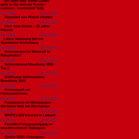
​Der Spirit lebt: Rollin Dudes
geht in die nächste Runde /
Leibnitz - Grottenhof Teil1
Nr. 18785
26.07.2026
Abschied von Pfarrer Charles
Nr. 18784
26.07.2026
Herz Jesu Kirche – 25 Jahre
Priester
Nr. 18783
25.07.2026
​Letzte Verlosung bei der
Sparverein-Aushebung
Nr. 18782
25.07.2026
Sommeroper im Wirtstadl in
Rangersdorf
Nr. 18780
25.07.2026
Schlosswiese Moosburg 2026 -
Tag 2
Nr. 18779
24.07.2026
Eröffnung Schlosswiese
Moosburg 2026
Nr. 18778
23.07.2026
Fotobesuch am
Flatschachersee
Nr. 18777
23.07.2026
Fotobesuch im Minimundus -
die kleine Welt am Wörthersee
Nr. 18776
22.07.2026
WHITE LIES Konzert in Laibach
Nr. 18775
20.07.2026
Familien-Fotospaziergang im
wunderschönen Tiebelpark
Nr. 18774
20.07.2026
SiniAir 2026: Gelungene