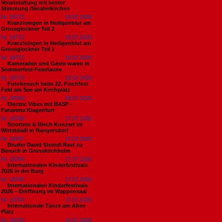
Veranstaltung mit bester
Stimmung /Sinabelkirchen
Nr. 18773
19.07.2026
Kranzlsingen in Heiligenblut am
Grossglockner Teil 2
Nr. 18772
19.07.2026
Kranzlsingen in Heiligenblut am
Grossglockner Teil 1
Nr. 18771
19.07.2026
Kameraden und Gäste waren in
Sommerfest-Feierlaune
Nr. 18770
18.07.2026
Fotobesuch beim 22. Fischfest
Feld am See am Kirchplatz
Nr. 18769
18.07.2026
Electric Vibes mit BASF -
Fanarena Klagenfurt
Nr. 18768
17.07.2026
Strottern & Blech Konzert im
Wirtstdadl in Rangersdorf
Nr. 18767
17.07.2026
Bruder David Steindl Rast zu
Besuch in Grosskirchheim
Nr. 18766
17.07.2026
Internationalen Kinderfestivals
2026 in der Burg
Nr. 18765
17.07.2026
Internationalen Kinderfestivals
2026 – Eröffnung im Wappensaal
Nr. 18764
17.07.2026
Internationale Tänze am Alten
Platz
Nr. 18763
14.07.2026