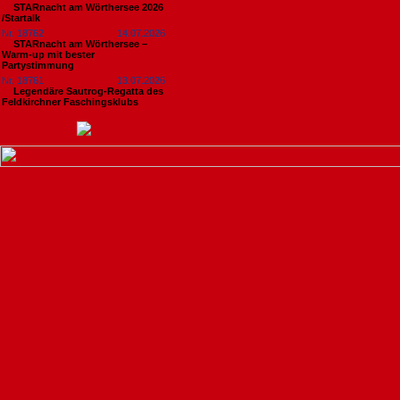
STARnacht am Wörthersee 2026
/Startalk
Nr. 18762
14.07.2026
STARnacht am Wörthersee –
Warm-up mit bester
Partystimmung
Nr. 18761
13.07.2026
Legendäre Sautrog-Regatta des
Feldkirchner Faschingsklubs