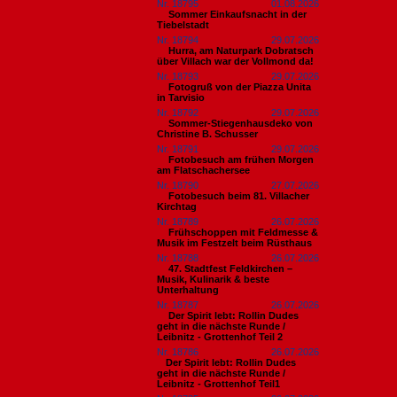
Nr. 18795
01.08.2026
Sommer Einkaufsnacht in der
Tiebelstadt
Nr. 18794
29.07.2026
Hurra, am Naturpark Dobratsch
über Villach war der Vollmond da!
Nr. 18793
29.07.2026
Fotogruß von der Piazza Unita
in Tarvisio
Nr. 18792
29.07.2026
Sommer-Stiegenhausdeko von
Christine B. Schusser
Nr. 18791
29.07.2026
Fotobesuch am frühen Morgen
am Flatschachersee
Nr. 18790
27.07.2026
Fotobesuch beim 81. Villacher
Kirchtag
Nr. 18789
26.07.2026
Frühschoppen mit Feldmesse &
Musik im Festzelt beim Rüsthaus
Nr. 18788
26.07.2026
47. Stadtfest Feldkirchen –
Musik, Kulinarik & beste
Unterhaltung
Nr. 18787
26.07.2026
Der Spirit lebt: Rollin Dudes
geht in die nächste Runde /
Leibnitz - Grottenhof Teil 2
Nr. 18786
26.07.2026
​Der Spirit lebt: Rollin Dudes
geht in die nächste Runde /
Leibnitz - Grottenhof Teil1