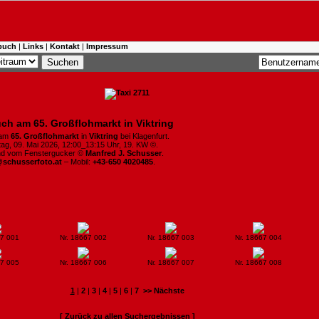
buch
|
Links
|
Kontakt
|
Impressum
ch am 65. Großflohmarkt in Viktring
 am
65. Großflohmarkt
in
Viktring
bei Klagenfurt.
ag, 09. Mai 2026, 12:00_13:15 Uhr, 19. KW ©.
ind vom Fenstergucker ©
Manfred J. Schusser
.
@schusserfoto.at
– Mobil:
+43-650 4020485
.
67 001
Nr. 18667 002
Nr. 18667 003
Nr. 18667 004
67 005
Nr. 18667 006
Nr. 18667 007
Nr. 18667 008
1
|
2
|
3
|
4
|
5
|
6
|
7
>> Nächste
[ Zurück zu allen Suchergebnissen ]