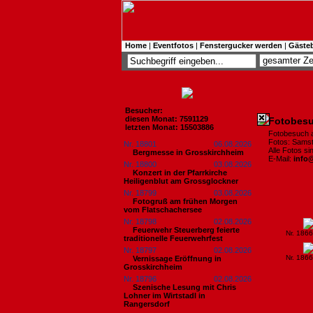
Home
|
Eventfotos
|
Fenstergucker werden
|
Gäste
Besucher:
diesen Monat: 7591129
Fotobesu
letzten Monat: 15503886
Fotobesuch
Fotos: Samst
Nr. 18801
06.08.2026
Alle Fotos s
Bergmesse in Grosskirchheim
E-Mail:
info
Nr. 18800
03.08.2026
Konzert in der Pfarrkirche
Heiligenblut am Grossglockner
Nr. 18799
03.08.2026
Fotogruß am frühen Morgen
vom Flatschachersee
Nr. 18798
02.08.2026
Feuerwehr Steuerberg feierte
Nr. 186
traditionelle Feuerwehrfest
Nr. 18797
02.08.2026
Nr. 186
Vernissage Eröffnung in
Grosskirchheim
Nr. 18796
02.08.2026
Szenische Lesung mit Chris
Lohner im Wirtstadl in
Rangersdorf