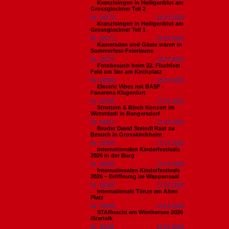
Kranzlsingen in Heiligenblut am
Grossglockner Teil 2
Nr. 18772
19.07.2026
Kranzlsingen in Heiligenblut am
Grossglockner Teil 1
Nr. 18771
19.07.2026
Kameraden und Gäste waren in
Sommerfest-Feierlaune
Nr. 18770
18.07.2026
Fotobesuch beim 22. Fischfest
Feld am See am Kirchplatz
Nr. 18769
18.07.2026
Electric Vibes mit BASF -
Fanarena Klagenfurt
Nr. 18768
17.07.2026
Strottern & Blech Konzert im
Wirtstdadl in Rangersdorf
Nr. 18767
17.07.2026
Bruder David Steindl Rast zu
Besuch in Grosskirchheim
Nr. 18766
17.07.2026
Internationalen Kinderfestivals
2026 in der Burg
Nr. 18765
17.07.2026
Internationalen Kinderfestivals
2026 – Eröffnung im Wappensaal
Nr. 18764
17.07.2026
Internationale Tänze am Alten
Platz
Nr. 18763
14.07.2026
STARnacht am Wörthersee 2026
/Startalk
Nr. 18762
14.07.2026