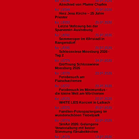
Nr. 18785
26.07.2026
Abschied von Pfarrer Charles
Nr. 18784
26.07.2026
Herz Jesu Kirche – 25 Jahre
Priester
Nr. 18783
25.07.2026
​Letzte Verlosung bei der
Sparverein-Aushebung
Nr. 18782
25.07.2026
Sommeroper im Wirtstadl in
Rangersdorf
Nr. 18780
25.07.2026
Schlosswiese Moosburg 2026 -
Tag 2
Nr. 18779
24.07.2026
Eröffnung Schlosswiese
Moosburg 2026
Nr. 18778
23.07.2026
Fotobesuch am
Flatschachersee
Nr. 18777
23.07.2026
Fotobesuch im Minimundus -
die kleine Welt am Wörthersee
Nr. 18776
22.07.2026
WHITE LIES Konzert in Laibach
Nr. 18775
20.07.2026
Familien-Fotospaziergang im
wunderschönen Tiebelpark
Nr. 18774
20.07.2026
SiniAir 2026: Gelungene
Veranstaltung mit bester
Stimmung /Sinabelkirchen
Nr. 18773
19.07.2026