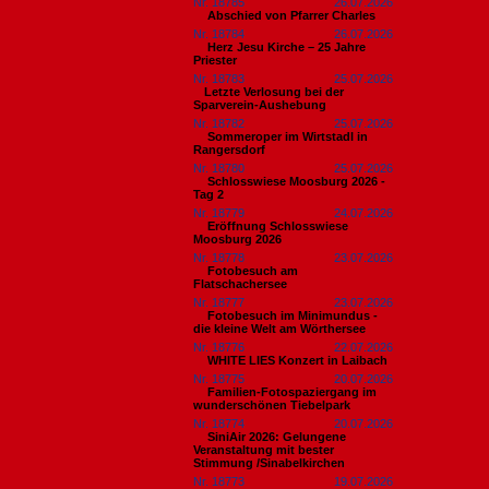
Nr. 18785
26.07.2026
Abschied von Pfarrer Charles
Nr. 18784
26.07.2026
Herz Jesu Kirche – 25 Jahre
Priester
Nr. 18783
25.07.2026
​Letzte Verlosung bei der
Sparverein-Aushebung
Nr. 18782
25.07.2026
Sommeroper im Wirtstadl in
Rangersdorf
Nr. 18780
25.07.2026
Schlosswiese Moosburg 2026 -
Tag 2
Nr. 18779
24.07.2026
Eröffnung Schlosswiese
Moosburg 2026
Nr. 18778
23.07.2026
Fotobesuch am
Flatschachersee
Nr. 18777
23.07.2026
Fotobesuch im Minimundus -
die kleine Welt am Wörthersee
Nr. 18776
22.07.2026
WHITE LIES Konzert in Laibach
Nr. 18775
20.07.2026
Familien-Fotospaziergang im
wunderschönen Tiebelpark
Nr. 18774
20.07.2026
SiniAir 2026: Gelungene
Veranstaltung mit bester
Stimmung /Sinabelkirchen
Nr. 18773
19.07.2026