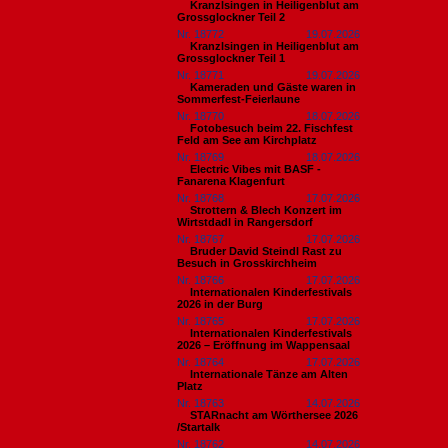
Kranzlsingen in Heiligenblut am
Grossglockner Teil 2
Nr. 18772
19.07.2026
Kranzlsingen in Heiligenblut am
Grossglockner Teil 1
Nr. 18771
19.07.2026
Kameraden und Gäste waren in
Sommerfest-Feierlaune
Nr. 18770
18.07.2026
Fotobesuch beim 22. Fischfest
Feld am See am Kirchplatz
Nr. 18769
18.07.2026
Electric Vibes mit BASF -
Fanarena Klagenfurt
Nr. 18768
17.07.2026
Strottern & Blech Konzert im
Wirtstdadl in Rangersdorf
Nr. 18767
17.07.2026
Bruder David Steindl Rast zu
Besuch in Grosskirchheim
Nr. 18766
17.07.2026
Internationalen Kinderfestivals
2026 in der Burg
Nr. 18765
17.07.2026
Internationalen Kinderfestivals
2026 – Eröffnung im Wappensaal
Nr. 18764
17.07.2026
Internationale Tänze am Alten
Platz
Nr. 18763
14.07.2026
STARnacht am Wörthersee 2026
/Startalk
Nr. 18762
14.07.2026