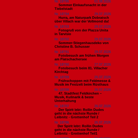
Nr. 18795
01.08.2026
Sommer Einkaufsnacht in der
Tiebelstadt
Nr. 18794
29.07.2026
Hurra, am Naturpark Dobratsch
über Villach war der Vollmond da!
Nr. 18793
29.07.2026
Fotogruß von der Piazza Unita
in Tarvisio
Nr. 18792
29.07.2026
Sommer-Stiegenhausdeko von
Christine B. Schusser
Nr. 18791
29.07.2026
Fotobesuch am frühen Morgen
am Flatschachersee
Nr. 18790
27.07.2026
Fotobesuch beim 81. Villacher
Kirchtag
Nr. 18789
26.07.2026
Frühschoppen mit Feldmesse &
Musik im Festzelt beim Rüsthaus
Nr. 18788
26.07.2026
47. Stadtfest Feldkirchen –
Musik, Kulinarik & beste
Unterhaltung
Nr. 18787
26.07.2026
Der Spirit lebt: Rollin Dudes
geht in die nächste Runde /
Leibnitz - Grottenhof Teil 2
Nr. 18786
26.07.2026
​Der Spirit lebt: Rollin Dudes
geht in die nächste Runde /
Leibnitz - Grottenhof Teil1