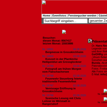
Home
|
Eventfotos
|
Fenstergucker werden
|
Gäste
Besucher:
diesen Monat: 8567417
Präsentat
letzten Monat: 15503886
Dr.
Hans Ne
Legende von 
Nr. 18801
06.08.2026
und ihrer Rel
Bergmesse in Grosskirchheim
GeOHRg
unt
Nr. 18800
03.08.2026
„Vinum Beli
Konzert in der Pfarrkirche
Gesehen wur
Heiligenblut am Grossglockner
Bunda
, Ako
Patoralassis
Nr. 18799
03.08.2026
Fotos: Freit
Fotogruß am frühen Morgen
Alle Fotos s
vom Flatschachersee
E-Mail:
info
Nr. 18798
02.08.2026
Feuerwehr Steuerberg feierte
traditionelle Feuerwehrfest
Nr. 18797
02.08.2026
Vernissage Eröffnung in
Grosskirchheim
Nr. 186
Nr. 18796
02.08.2026
Szenische Lesung mit Chris
Lohner im Wirtstadl in
Nr. 186
Rangersdorf