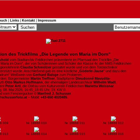
buch
|
Links
|
Kontakt
|
Impressum
ion des Trickfilms „Die Legende von Maria im Dorn“
uhold
vom Stadtarchiv Feldkirchen präsentierte im Pfarrsaal den Trickfilm „Die
Maria im Dorn“, der von Schülerinnen und Schüler der Klasse 4c der NMS Feldkirchen
igionslehrerin
Claudia Schmölzer
gestaltet wurde und von dem Tototechniker
erstützt wurde. Anschließend gab es eine köstliche „
Göderle-Jause
“ und dazu den
andrum“ Weißwein von
Gerhard Balsge
zum Probieren.
den: Bürgermeister
Martin Treffner
, Stadtpfarrer
Dieudonné Mavudila-
lyth
Otto Markus Hoffmann
, der ehemaligen Landesarchivar
Wilhelm Wadl
,
tent
Peter Artl
, die Obfrau vom Kulturverein Feldkirchen
Marietta Weissnar
.
ag, 08. Mai 2026, 16:45_18:45 Uhr, 19. KW ©.
ind vom Fenstergucker ©
Manfred J. Schusser
.
@schusserfoto.at
– Mobil:
+43-650 4020485
.
66 009
Nr. 18666 010
Nr. 18666 011
Nr. 18666 012
66 013
Nr. 18666 014
Nr. 18666 015
Nr. 18666 016