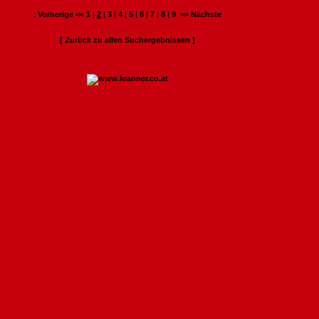
:
Vorherige <<
1
|
2
|
3
|
4
|
5
|
6
|
7
|
8
|
9
>> Nächste
[ Zurück zu allen Suchergebnissen ]