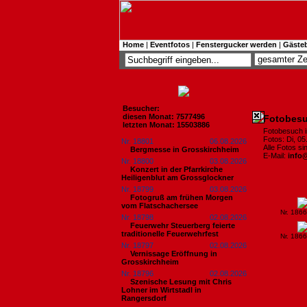
Home
|
Eventfotos
|
Fenstergucker werden
|
Gäste
Besucher:
diesen Monat: 7577496
Fotobesu
letzten Monat: 15503886
Fotobesuch 
Fotos: Di, 0
Nr. 18801
06.08.2026
Alle Fotos s
Bergmesse in Grosskirchheim
E-Mail:
info
Nr. 18800
03.08.2026
Konzert in der Pfarrkirche
Heiligenblut am Grossglockner
Nr. 18799
03.08.2026
Fotogruß am frühen Morgen
vom Flatschachersee
Nr. 186
Nr. 18798
02.08.2026
Feuerwehr Steuerberg feierte
traditionelle Feuerwehrfest
Nr. 186
Nr. 18797
02.08.2026
Vernissage Eröffnung in
Grosskirchheim
Nr. 18796
02.08.2026
Szenische Lesung mit Chris
Lohner im Wirtstadl in
Rangersdorf