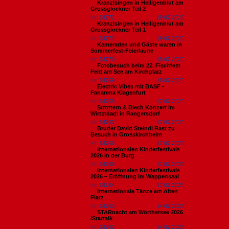
Kranzlsingen in Heiligenblut am
Grossglockner Teil 2
Nr. 18772
19.07.2026
Kranzlsingen in Heiligenblut am
Grossglockner Teil 1
Nr. 18771
19.07.2026
Kameraden und Gäste waren in
Sommerfest-Feierlaune
Nr. 18770
18.07.2026
Fotobesuch beim 22. Fischfest
Feld am See am Kirchplatz
Nr. 18769
18.07.2026
Electric Vibes mit BASF -
Fanarena Klagenfurt
Nr. 18768
17.07.2026
Strottern & Blech Konzert im
Wirtstdadl in Rangersdorf
Nr. 18767
17.07.2026
Bruder David Steindl Rast zu
Besuch in Grosskirchheim
Nr. 18766
17.07.2026
Internationalen Kinderfestivals
2026 in der Burg
Nr. 18765
17.07.2026
Internationalen Kinderfestivals
2026 – Eröffnung im Wappensaal
Nr. 18764
17.07.2026
Internationale Tänze am Alten
Platz
Nr. 18763
14.07.2026
STARnacht am Wörthersee 2026
/Startalk
Nr. 18762
14.07.2026