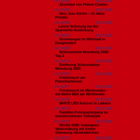
Nr. 18785
26.07.2026
Abschied von Pfarrer Charles
Nr. 18784
26.07.2026
Herz Jesu Kirche – 25 Jahre
Priester
Nr. 18783
25.07.2026
​Letzte Verlosung bei der
Sparverein-Aushebung
Nr. 18782
25.07.2026
Sommeroper im Wirtstadl in
Rangersdorf
Nr. 18780
25.07.2026
Schlosswiese Moosburg 2026 -
Tag 2
Nr. 18779
24.07.2026
Eröffnung Schlosswiese
Moosburg 2026
Nr. 18778
23.07.2026
Fotobesuch am
Flatschachersee
Nr. 18777
23.07.2026
Fotobesuch im Minimundus -
die kleine Welt am Wörthersee
Nr. 18776
22.07.2026
WHITE LIES Konzert in Laibach
Nr. 18775
20.07.2026
Familien-Fotospaziergang im
wunderschönen Tiebelpark
Nr. 18774
20.07.2026
SiniAir 2026: Gelungene
Veranstaltung mit bester
Stimmung /Sinabelkirchen
Nr. 18773
19.07.2026