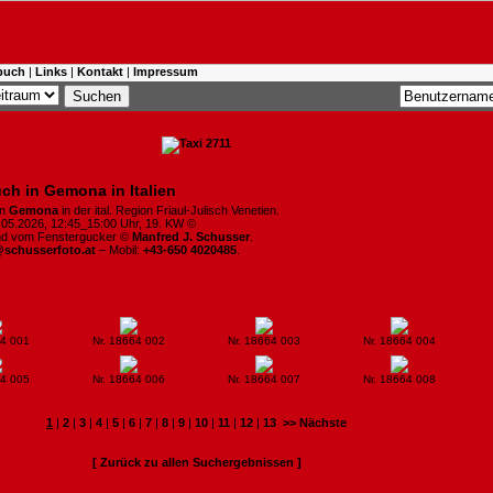
buch
|
Links
|
Kontakt
|
Impressum
ch in Gemona in Italien
in
Gemona
in der ital. Region Friaul-Julisch Venetien.
5.05.2026, 12:45_15:00 Uhr, 19. KW ©
ind vom Fenstergucker ©
Manfred J. Schusser
.
@schusserfoto.at
– Mobil:
+43-650 4020485
.
64 001
Nr. 18664 002
Nr. 18664 003
Nr. 18664 004
64 005
Nr. 18664 006
Nr. 18664 007
Nr. 18664 008
1
|
2
|
3
|
4
|
5
|
6
|
7
|
8
|
9
|
10
|
11
|
12
|
13
>> Nächste
[ Zurück zu allen Suchergebnissen ]