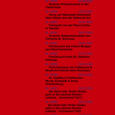
Nr. 18795
01.08.2026
Sommer Einkaufsnacht in der
Tiebelstadt
Nr. 18794
29.07.2026
Hurra, am Naturpark Dobratsch
über Villach war der Vollmond da!
Nr. 18793
29.07.2026
Fotogruß von der Piazza Unita
in Tarvisio
Nr. 18792
29.07.2026
Sommer-Stiegenhausdeko von
Christine B. Schusser
Nr. 18791
29.07.2026
Fotobesuch am frühen Morgen
am Flatschachersee
Nr. 18790
27.07.2026
Fotobesuch beim 81. Villacher
Kirchtag
Nr. 18789
26.07.2026
Frühschoppen mit Feldmesse &
Musik im Festzelt beim Rüsthaus
Nr. 18788
26.07.2026
47. Stadtfest Feldkirchen –
Musik, Kulinarik & beste
Unterhaltung
Nr. 18787
26.07.2026
Der Spirit lebt: Rollin Dudes
geht in die nächste Runde /
Leibnitz - Grottenhof Teil 2
Nr. 18786
26.07.2026
​Der Spirit lebt: Rollin Dudes
geht in die nächste Runde /
Leibnitz - Grottenhof Teil1