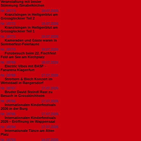
Veranstaltung mit bester
Stimmung /Sinabelkirchen
Nr. 18773
19.07.2026
Kranzlsingen in Heiligenblut am
Grossglockner Teil 2
Nr. 18772
19.07.2026
Kranzlsingen in Heiligenblut am
Grossglockner Teil 1
Nr. 18771
19.07.2026
Kameraden und Gäste waren in
Sommerfest-Feierlaune
Nr. 18770
18.07.2026
Fotobesuch beim 22. Fischfest
Feld am See am Kirchplatz
Nr. 18769
18.07.2026
Electric Vibes mit BASF -
Fanarena Klagenfurt
Nr. 18768
17.07.2026
Strottern & Blech Konzert im
Wirtstdadl in Rangersdorf
Nr. 18767
17.07.2026
Bruder David Steindl Rast zu
Besuch in Grosskirchheim
Nr. 18766
17.07.2026
Internationalen Kinderfestivals
2026 in der Burg
Nr. 18765
17.07.2026
Internationalen Kinderfestivals
2026 – Eröffnung im Wappensaal
Nr. 18764
17.07.2026
Internationale Tänze am Alten
Platz
Nr. 18763
14.07.2026