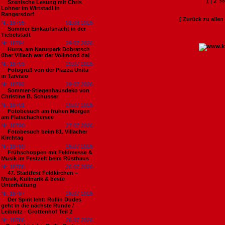
1
|
2
>
Szenische Lesung mit Chris
Lohner im Wirtstadl in
Rangersdorf
[ Zurück zu alle
Nr. 18795
01.08.2026
Sommer Einkaufsnacht in der
Tiebelstadt
Nr. 18794
29.07.2026
Hurra, am Naturpark Dobratsch
über Villach war der Vollmond da!
Nr. 18793
29.07.2026
Fotogruß von der Piazza Unita
in Tarvisio
Nr. 18792
29.07.2026
Sommer-Stiegenhausdeko von
Christine B. Schusser
Nr. 18791
29.07.2026
Fotobesuch am frühen Morgen
am Flatschachersee
Nr. 18790
27.07.2026
Fotobesuch beim 81. Villacher
Kirchtag
Nr. 18789
26.07.2026
Frühschoppen mit Feldmesse &
Musik im Festzelt beim Rüsthaus
Nr. 18788
26.07.2026
47. Stadtfest Feldkirchen –
Musik, Kulinarik & beste
Unterhaltung
Nr. 18787
26.07.2026
Der Spirit lebt: Rollin Dudes
geht in die nächste Runde /
Leibnitz - Grottenhof Teil 2
Nr. 18786
26.07.2026