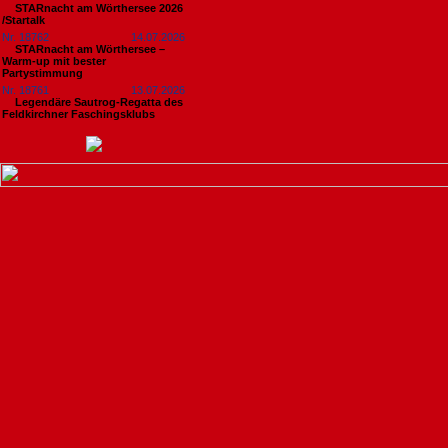
STARnacht am Wörthersee 2026
/Startalk
Nr. 18762
14.07.2026
STARnacht am Wörthersee –
Warm-up mit bester
Partystimmung
Nr. 18761
13.07.2026
Legendäre Sautrog-Regatta des
Feldkirchner Faschingsklubs