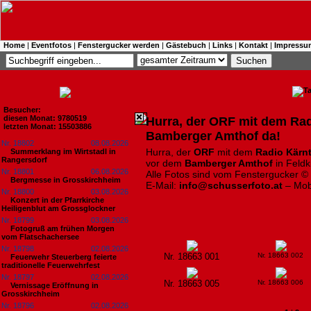
Home
|
Eventfotos
|
Fenstergucker werden
|
Gästebuch
|
Links
|
Kontakt
|
Impressu
Besucher:
diesen Monat: 9780519
​Hurra, der ORF mit dem Ra
letzten Monat: 15503886
Bamberger Amthof da!
Nr. 18802
08.08.2026
Hurra, der
ORF
mit dem
Radio Kärn
Summerklang im Wirtstadl in
Rangersdorf
vor dem
Bamberger Amthof
in Feldk
Nr. 18801
06.08.2026
Alle Fotos sind vom Fenstergucker ©
Bergmesse in Grosskirchheim
E-Mail:
info@schusserfoto.at
– Mob
Nr. 18800
03.08.2026
Konzert in der Pfarrkirche
Heiligenblut am Grossglockner
Nr. 18799
03.08.2026
Fotogruß am frühen Morgen
vom Flatschachersee
Nr. 18798
02.08.2026
Nr. 18663 001
Nr. 18663 002
Feuerwehr Steuerberg feierte
traditionelle Feuerwehrfest
Nr. 18797
02.08.2026
Nr. 18663 005
Nr. 18663 006
Vernissage Eröffnung in
Grosskirchheim
Nr. 18796
02.08.2026