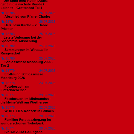
​Der Spirit lebt: Rollin Dudes
geht in die nächste Runde /
Leibnitz - Grottenhof Teil1
Nr. 18785
26.07.2026
Abschied von Pfarrer Charles
Nr. 18784
26.07.2026
Herz Jesu Kirche – 25 Jahre
Priester
Nr. 18783
25.07.2026
​Letzte Verlosung bei der
Sparverein-Aushebung
Nr. 18782
25.07.2026
Sommeroper im Wirtstadl in
Rangersdorf
Nr. 18780
25.07.2026
Schlosswiese Moosburg 2026 -
Tag 2
Nr. 18779
24.07.2026
Eröffnung Schlosswiese
Moosburg 2026
Nr. 18778
23.07.2026
Fotobesuch am
Flatschachersee
Nr. 18777
23.07.2026
Fotobesuch im Minimundus -
die kleine Welt am Wörthersee
Nr. 18776
22.07.2026
WHITE LIES Konzert in Laibach
Nr. 18775
20.07.2026
Familien-Fotospaziergang im
wunderschönen Tiebelpark
Nr. 18774
20.07.2026
SiniAir 2026: Gelungene