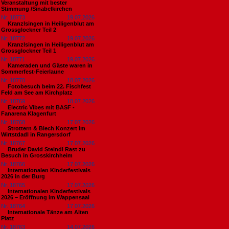
Veranstaltung mit bester
Stimmung /Sinabelkirchen
Nr. 18773
19.07.2026
Kranzlsingen in Heiligenblut am
Grossglockner Teil 2
Nr. 18772
19.07.2026
Kranzlsingen in Heiligenblut am
Grossglockner Teil 1
Nr. 18771
19.07.2026
Kameraden und Gäste waren in
Sommerfest-Feierlaune
Nr. 18770
18.07.2026
Fotobesuch beim 22. Fischfest
Feld am See am Kirchplatz
Nr. 18769
18.07.2026
Electric Vibes mit BASF -
Fanarena Klagenfurt
Nr. 18768
17.07.2026
Strottern & Blech Konzert im
Wirtstdadl in Rangersdorf
Nr. 18767
17.07.2026
Bruder David Steindl Rast zu
Besuch in Grosskirchheim
Nr. 18766
17.07.2026
Internationalen Kinderfestivals
2026 in der Burg
Nr. 18765
17.07.2026
Internationalen Kinderfestivals
2026 – Eröffnung im Wappensaal
Nr. 18764
17.07.2026
Internationale Tänze am Alten
Platz
Nr. 18763
14.07.2026