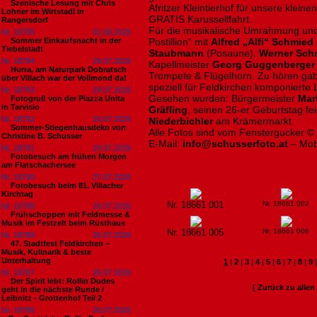
Szenische Lesung mit Chris
Afritzer Kleintierhof für unsere klein
Lohner im Wirtstadl in
GRATIS Karussellfahrt.
Rangersdorf
Für die musikalische Umrahmung und
Nr. 18795
01.08.2026
Sommer Einkaufsnacht in der
Postillion“ mit
Alfred „Alfi“ Schmied
Tiebelstadt
Staubmann
(Posaune),
Werner Schri
Nr. 18794
29.07.2026
Kapellmeister
Georg Guggenberger
Hurra, am Naturpark Dobratsch
Trompete & Flügelhorn. Zu hören ga
über Villach war der Vollmond da!
speziell für Feldkirchen komponierte 
Nr. 18793
29.07.2026
Gesehen wurden: Bürgermeister
Mart
Fotogruß von der Piazza Unita
in Tarvisio
Gräfling
, seinen 26-er Geburtstag f
Nr. 18792
29.07.2026
Niederbichler
am Krämermarkt.
Sommer-Stiegenhausdeko von
Alle Fotos sind vom Fenstergucker ©
Christine B. Schusser
E-Mail:
info@schusserfoto.at
– Mob
Nr. 18791
29.07.2026
Fotobesuch am frühen Morgen
am Flatschachersee
Nr. 18790
27.07.2026
Fotobesuch beim 81. Villacher
Kirchtag
Nr. 18661 001
Nr. 18661 002
Nr. 18789
26.07.2026
Frühschoppen mit Feldmesse &
Musik im Festzelt beim Rüsthaus
Nr. 18661 005
Nr. 18661 006
Nr. 18788
26.07.2026
47. Stadtfest Feldkirchen –
Musik, Kulinarik & beste
Unterhaltung
1
|
2
|
3
|
4
|
5
|
6
|
7
|
8
|
9
Nr. 18787
26.07.2026
Der Spirit lebt: Rollin Dudes
[ Zurück zu alle
geht in die nächste Runde /
Leibnitz - Grottenhof Teil 2
Nr. 18786
26.07.2026