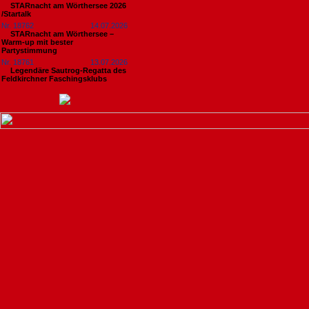
STARnacht am Wörthersee 2026
/Startalk
Nr. 18762
14.07.2026
STARnacht am Wörthersee –
Warm-up mit bester
Partystimmung
Nr. 18761
13.07.2026
Legendäre Sautrog-Regatta des
Feldkirchner Faschingsklubs