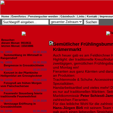
Home
|
Eventfotos
|
Fenstergucker werden
|
Gästebuch
|
Links
|
Kontakt
|
Impressu
Besucher:
diesen Monat: 9910611
Gemütlicher Frühlingsbumm
letzten Monat: 15503886
Krämermarkt
Nr. 18802
08.08.2026
Auch heuer gab es am Feldkirchner 
Summerklang im Wirtstadl in
Rangersdorf
Highlight: der traditionelle Kreuzfi
Nr. 18801
06.08.2026
zweitägigen, gemütlichen Frühlings
Bergmesse in Grosskirchheim
und Montag ein!
Nr. 18800
03.08.2026
Fieranten aus ganz Kärnten und darüb
Konzert in der Pfarrkirche
an Produkten:
Heiligenblut am Grossglockner
Trachtenmode & Schuhe, Accessoires 
Nr. 18799
03.08.2026
Fotogruß am frühen Morgen
Spezialitäten,
vom Flatschachersee
Handarbeitsartikel und vieles mehr! 
Nr. 18798
02.08.2026
es nur auf traditionellen Märkten. Se
Feuerwehr Steuerberg feierte
Marktkommissär
Peter Schiestl-Jam
traditionelle Feuerwehrfest
zahlreichen Fieranten.
Nr. 18797
02.08.2026
Für das leibliche Wohl für die zahlr
Vernissage Eröffnung in
Grosskirchheim
Hans-Jürgen Birli
mit seinem Team 
Nr. 18796
02.08.2026
gab auch einen liebevollen Streichel