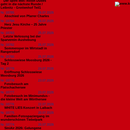
​Der Spirit lebt: Rollin Dudes
geht in die nächste Runde /
Leibnitz - Grottenhof Teil1
Nr. 18785
26.07.2026
Abschied von Pfarrer Charles
Nr. 18784
26.07.2026
Herz Jesu Kirche – 25 Jahre
Priester
Nr. 18783
25.07.2026
​Letzte Verlosung bei der
Sparverein-Aushebung
Nr. 18782
25.07.2026
Sommeroper im Wirtstadl in
Rangersdorf
Nr. 18780
25.07.2026
Schlosswiese Moosburg 2026 -
Tag 2
Nr. 18779
24.07.2026
Eröffnung Schlosswiese
Moosburg 2026
Nr. 18778
23.07.2026
Fotobesuch am
Flatschachersee
Nr. 18777
23.07.2026
Fotobesuch im Minimundus -
die kleine Welt am Wörthersee
Nr. 18776
22.07.2026
WHITE LIES Konzert in Laibach
Nr. 18775
20.07.2026
Familien-Fotospaziergang im
wunderschönen Tiebelpark
Nr. 18774
20.07.2026
SiniAir 2026: Gelungene