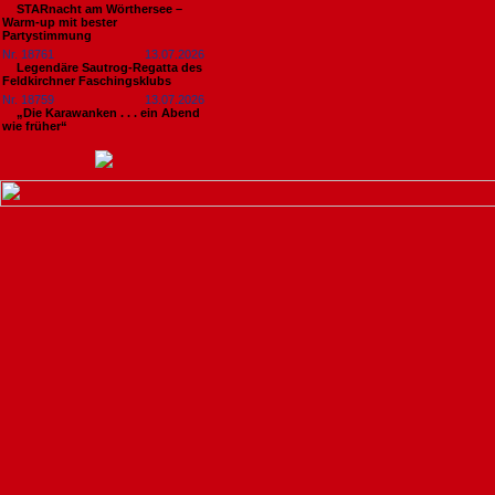
STARnacht am Wörthersee –
Warm-up mit bester
Partystimmung
Nr. 18761
13.07.2026
Legendäre Sautrog-Regatta des
Feldkirchner Faschingsklubs
Nr. 18759
13.07.2026
„Die Karawanken . . . ein Abend
wie früher“