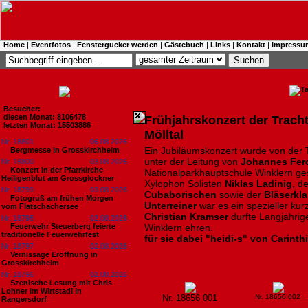
Home
|
Eventfotos
|
Fenstergucker werden
|
Gästebuch
|
Links
|
Kontakt
|
Impressu
Besucher:
diesen Monat: 8106478
Frühjahrskonzert der Trach
letzten Monat: 15503886
Mölltal
Nr. 18801
06.08.2026
Ein Jubiläumskonzert wurde von der
Bergmesse in Grosskirchheim
unter der Leitung von
Johannes Fer
Nr. 18800
03.08.2026
Konzert in der Pfarrkirche
Nationalparkhauptschule Winklern ges
Heiligenblut am Grossglockner
Xylophon Solisten
Niklas Ladinig
, d
Nr. 18799
03.08.2026
Cubaborischen
sowie der
Bläserkl
Fotogruß am frühen Morgen
Unterreiner
war es ein spezieller kur
vom Flatschachersee
Christian Kramser
durfte Langjährig
Nr. 18798
02.08.2026
Feuerwehr Steuerberg feierte
Winklern ehren.
traditionelle Feuerwehrfest
für sie dabei "heidi-s" von Carinth
Nr. 18797
02.08.2026
Vernissage Eröffnung in
Grosskirchheim
Nr. 18796
02.08.2026
Szenische Lesung mit Chris
Lohner im Wirtstadl in
Nr. 18656 001
Nr. 18656 002
Rangersdorf