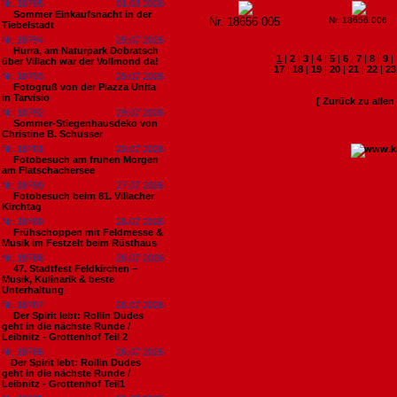
Nr. 18795
01.08.2026
Sommer Einkaufsnacht in der
Nr. 18656 005
Nr. 18656 006
Tiebelstadt
Nr. 18794
29.07.2026
Hurra, am Naturpark Dobratsch
1
|
2
|
3
|
4
|
5
|
6
|
7
|
8
|
9
|
über Villach war der Vollmond da!
17
|
18
|
19
|
20
|
21
|
22
|
23
Nr. 18793
29.07.2026
Fotogruß von der Piazza Unita
in Tarvisio
[ Zurück zu alle
Nr. 18792
29.07.2026
Sommer-Stiegenhausdeko von
Christine B. Schusser
Nr. 18791
29.07.2026
Fotobesuch am frühen Morgen
am Flatschachersee
Nr. 18790
27.07.2026
Fotobesuch beim 81. Villacher
Kirchtag
Nr. 18789
26.07.2026
Frühschoppen mit Feldmesse &
Musik im Festzelt beim Rüsthaus
Nr. 18788
26.07.2026
47. Stadtfest Feldkirchen –
Musik, Kulinarik & beste
Unterhaltung
Nr. 18787
26.07.2026
Der Spirit lebt: Rollin Dudes
geht in die nächste Runde /
Leibnitz - Grottenhof Teil 2
Nr. 18786
26.07.2026
​Der Spirit lebt: Rollin Dudes
geht in die nächste Runde /
Leibnitz - Grottenhof Teil1