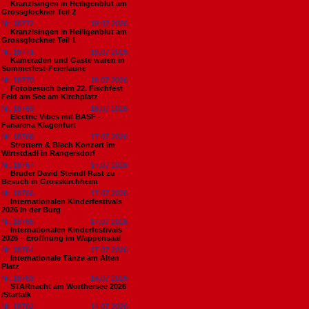
Kranzlsingen in Heiligenblut am
Grossglockner Teil 2
Nr. 18772
19.07.2026
Kranzlsingen in Heiligenblut am
Grossglockner Teil 1
Nr. 18771
19.07.2026
Kameraden und Gäste waren in
Sommerfest-Feierlaune
Nr. 18770
18.07.2026
Fotobesuch beim 22. Fischfest
Feld am See am Kirchplatz
Nr. 18769
18.07.2026
Electric Vibes mit BASF -
Fanarena Klagenfurt
Nr. 18768
17.07.2026
Strottern & Blech Konzert im
Wirtstdadl in Rangersdorf
Nr. 18767
17.07.2026
Bruder David Steindl Rast zu
Besuch in Grosskirchheim
Nr. 18766
17.07.2026
Internationalen Kinderfestivals
2026 in der Burg
Nr. 18765
17.07.2026
Internationalen Kinderfestivals
2026 – Eröffnung im Wappensaal
Nr. 18764
17.07.2026
Internationale Tänze am Alten
Platz
Nr. 18763
14.07.2026
STARnacht am Wörthersee 2026
/Startalk
Nr. 18762
14.07.2026