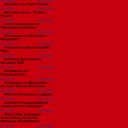
Nr. 18785
26.07.2026
Abschied von Pfarrer Charles
Nr. 18784
26.07.2026
Herz Jesu Kirche – 25 Jahre
Priester
Nr. 18783
25.07.2026
​Letzte Verlosung bei der
Sparverein-Aushebung
Nr. 18782
25.07.2026
Sommeroper im Wirtstadl in
Rangersdorf
Nr. 18780
25.07.2026
Schlosswiese Moosburg 2026 -
Tag 2
Nr. 18779
24.07.2026
Eröffnung Schlosswiese
Moosburg 2026
Nr. 18778
23.07.2026
Fotobesuch am
Flatschachersee
Nr. 18777
23.07.2026
Fotobesuch im Minimundus -
die kleine Welt am Wörthersee
Nr. 18776
22.07.2026
WHITE LIES Konzert in Laibach
Nr. 18775
20.07.2026
Familien-Fotospaziergang im
wunderschönen Tiebelpark
Nr. 18774
20.07.2026
SiniAir 2026: Gelungene
Veranstaltung mit bester
Stimmung /Sinabelkirchen
Nr. 18773
19.07.2026