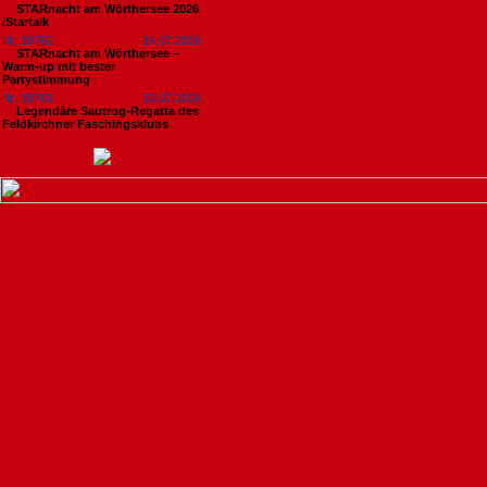
STARnacht am Wörthersee 2026
/Startalk
Nr. 18762
14.07.2026
STARnacht am Wörthersee –
Warm-up mit bester
Partystimmung
Nr. 18761
13.07.2026
Legendäre Sautrog-Regatta des
Feldkirchner Faschingsklubs