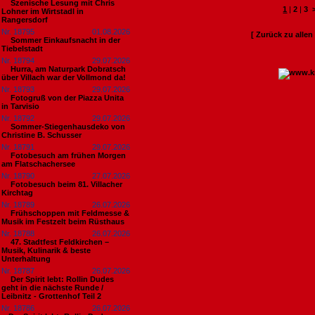
Szenische Lesung mit Chris
1
|
2
|
3
Lohner im Wirtstadl in
Rangersdorf
Nr. 18795
01.08.2026
[ Zurück zu alle
Sommer Einkaufsnacht in der
Tiebelstadt
Nr. 18794
29.07.2026
Hurra, am Naturpark Dobratsch
über Villach war der Vollmond da!
Nr. 18793
29.07.2026
Fotogruß von der Piazza Unita
in Tarvisio
Nr. 18792
29.07.2026
Sommer-Stiegenhausdeko von
Christine B. Schusser
Nr. 18791
29.07.2026
Fotobesuch am frühen Morgen
am Flatschachersee
Nr. 18790
27.07.2026
Fotobesuch beim 81. Villacher
Kirchtag
Nr. 18789
26.07.2026
Frühschoppen mit Feldmesse &
Musik im Festzelt beim Rüsthaus
Nr. 18788
26.07.2026
47. Stadtfest Feldkirchen –
Musik, Kulinarik & beste
Unterhaltung
Nr. 18787
26.07.2026
Der Spirit lebt: Rollin Dudes
geht in die nächste Runde /
Leibnitz - Grottenhof Teil 2
Nr. 18786
26.07.2026