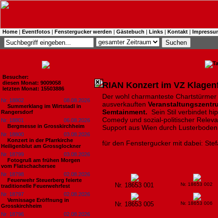
Home
|
Eventfotos
|
Fenstergucker werden
|
Gästebuch
|
Links
|
Kontakt
|
Impressu
Besucher:
diesen Monat: 9009058
RIAN Konzert im VZ Klagenf
letzten Monat: 15503886
Der wohl charmanteste Chartstürmer 
Nr. 18802
08.08.2026
ausverkauften
Veranstaltungszentr
Summerklang im Wirtstadl in
Semtainment.
Sein Stil verbindet hi
Rangersdorf
Comedy und sozial-politischer Relev
Nr. 18801
06.08.2026
Bergmesse in Grosskirchheim
Support aus Wien durch Lusterboden
Nr. 18800
03.08.2026
Konzert in der Pfarrkirche
für den Fenstergucker mit dabei: Ste
Heiligenblut am Grossglockner
Nr. 18799
03.08.2026
Fotogruß am frühen Morgen
vom Flatschachersee
Nr. 18798
02.08.2026
Feuerwehr Steuerberg feierte
Nr. 18653 001
Nr. 18653 002
traditionelle Feuerwehrfest
Nr. 18797
02.08.2026
Vernissage Eröffnung in
Nr. 18653 005
Nr. 18653 006
Grosskirchheim
Nr. 18796
02.08.2026