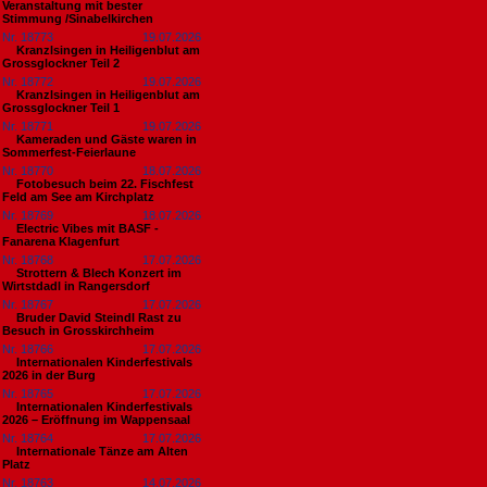
Veranstaltung mit bester
Stimmung /Sinabelkirchen
Nr. 18773
19.07.2026
Kranzlsingen in Heiligenblut am
Grossglockner Teil 2
Nr. 18772
19.07.2026
Kranzlsingen in Heiligenblut am
Grossglockner Teil 1
Nr. 18771
19.07.2026
Kameraden und Gäste waren in
Sommerfest-Feierlaune
Nr. 18770
18.07.2026
Fotobesuch beim 22. Fischfest
Feld am See am Kirchplatz
Nr. 18769
18.07.2026
Electric Vibes mit BASF -
Fanarena Klagenfurt
Nr. 18768
17.07.2026
Strottern & Blech Konzert im
Wirtstdadl in Rangersdorf
Nr. 18767
17.07.2026
Bruder David Steindl Rast zu
Besuch in Grosskirchheim
Nr. 18766
17.07.2026
Internationalen Kinderfestivals
2026 in der Burg
Nr. 18765
17.07.2026
Internationalen Kinderfestivals
2026 – Eröffnung im Wappensaal
Nr. 18764
17.07.2026
Internationale Tänze am Alten
Platz
Nr. 18763
14.07.2026