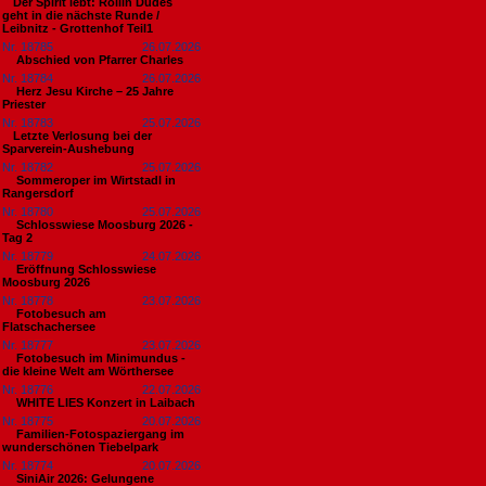
​Der Spirit lebt: Rollin Dudes
geht in die nächste Runde /
Leibnitz - Grottenhof Teil1
Nr. 18785
26.07.2026
Abschied von Pfarrer Charles
Nr. 18784
26.07.2026
Herz Jesu Kirche – 25 Jahre
Priester
Nr. 18783
25.07.2026
​Letzte Verlosung bei der
Sparverein-Aushebung
Nr. 18782
25.07.2026
Sommeroper im Wirtstadl in
Rangersdorf
Nr. 18780
25.07.2026
Schlosswiese Moosburg 2026 -
Tag 2
Nr. 18779
24.07.2026
Eröffnung Schlosswiese
Moosburg 2026
Nr. 18778
23.07.2026
Fotobesuch am
Flatschachersee
Nr. 18777
23.07.2026
Fotobesuch im Minimundus -
die kleine Welt am Wörthersee
Nr. 18776
22.07.2026
WHITE LIES Konzert in Laibach
Nr. 18775
20.07.2026
Familien-Fotospaziergang im
wunderschönen Tiebelpark
Nr. 18774
20.07.2026
SiniAir 2026: Gelungene