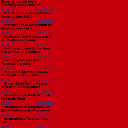
Veranstaltung mit bester
Stimmung /Sinabelkirchen
Nr. 18773
19.07.2026
Kranzlsingen in Heiligenblut am
Grossglockner Teil 2
Nr. 18772
19.07.2026
Kranzlsingen in Heiligenblut am
Grossglockner Teil 1
Nr. 18771
19.07.2026
Kameraden und Gäste waren in
Sommerfest-Feierlaune
Nr. 18770
18.07.2026
Fotobesuch beim 22. Fischfest
Feld am See am Kirchplatz
Nr. 18769
18.07.2026
Electric Vibes mit BASF -
Fanarena Klagenfurt
Nr. 18768
17.07.2026
Strottern & Blech Konzert im
Wirtstdadl in Rangersdorf
Nr. 18767
17.07.2026
Bruder David Steindl Rast zu
Besuch in Grosskirchheim
Nr. 18766
17.07.2026
Internationalen Kinderfestivals
2026 in der Burg
Nr. 18765
17.07.2026
Internationalen Kinderfestivals
2026 – Eröffnung im Wappensaal
Nr. 18764
17.07.2026
Internationale Tänze am Alten
Platz
Nr. 18763
14.07.2026