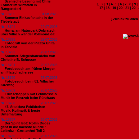
Szenische Lesung mit Chris
1
|
2
|
3
|
4
|
5
|
6
|
7
|
8
|
9
|
Lohner im Wirtstadl in
17
|
18
|
19
|
20
|
21
|
22
|
Rangersdorf
Nr. 18795
01.08.2026
Sommer Einkaufsnacht in der
[ Zurück zu alle
Tiebelstadt
Nr. 18794
29.07.2026
Hurra, am Naturpark Dobratsch
über Villach war der Vollmond da!
Nr. 18793
29.07.2026
Fotogruß von der Piazza Unita
in Tarvisio
Nr. 18792
29.07.2026
Sommer-Stiegenhausdeko von
Christine B. Schusser
Nr. 18791
29.07.2026
Fotobesuch am frühen Morgen
am Flatschachersee
Nr. 18790
27.07.2026
Fotobesuch beim 81. Villacher
Kirchtag
Nr. 18789
26.07.2026
Frühschoppen mit Feldmesse &
Musik im Festzelt beim Rüsthaus
Nr. 18788
26.07.2026
47. Stadtfest Feldkirchen –
Musik, Kulinarik & beste
Unterhaltung
Nr. 18787
26.07.2026
Der Spirit lebt: Rollin Dudes
geht in die nächste Runde /
Leibnitz - Grottenhof Teil 2
Nr. 18786
26.07.2026