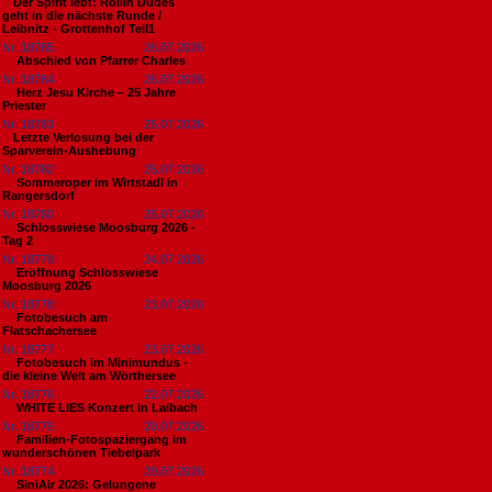
​Der Spirit lebt: Rollin Dudes
geht in die nächste Runde /
Leibnitz - Grottenhof Teil1
Nr. 18785
26.07.2026
Abschied von Pfarrer Charles
Nr. 18784
26.07.2026
Herz Jesu Kirche – 25 Jahre
Priester
Nr. 18783
25.07.2026
​Letzte Verlosung bei der
Sparverein-Aushebung
Nr. 18782
25.07.2026
Sommeroper im Wirtstadl in
Rangersdorf
Nr. 18780
25.07.2026
Schlosswiese Moosburg 2026 -
Tag 2
Nr. 18779
24.07.2026
Eröffnung Schlosswiese
Moosburg 2026
Nr. 18778
23.07.2026
Fotobesuch am
Flatschachersee
Nr. 18777
23.07.2026
Fotobesuch im Minimundus -
die kleine Welt am Wörthersee
Nr. 18776
22.07.2026
WHITE LIES Konzert in Laibach
Nr. 18775
20.07.2026
Familien-Fotospaziergang im
wunderschönen Tiebelpark
Nr. 18774
20.07.2026
SiniAir 2026: Gelungene