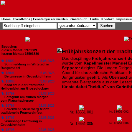
Home
|
Eventfotos
|
Fenstergucker werden
|
Gästebuch
|
Links
|
Kontakt
|
Impressu
Besucher:
diesen Monat: 9970389
Frühjahrskonzert der Trach
letzten Monat: 15503886
Das diesjährige
Frühjahrskonzert d
Nr. 18802
08.08.2026
wurde vom
Kapellmeister Manuel Ed
Summerklang im Wirtstadl in
Sepperer
dirigiert. Die jungen Dirig
Rangersdorf
Abend für das zahlreiche Publikum. E
Nr. 18801
06.08.2026
Bergmesse in Grosskirchheim
Jungmusiker geehrt. Als Überraschu
Nr. 18800
03.08.2026
umramte Bierspende aus dem Lesach
Konzert in der Pfarrkirche
für sie dabei "heidi-s" von Carinth
Heiligenblut am Grossglockner
Nr. 18799
03.08.2026
Fotogruß am frühen Morgen
vom Flatschachersee
Nr. 18798
02.08.2026
Feuerwehr Steuerberg feierte
Nr. 18651 001
Nr. 18651 002
traditionelle Feuerwehrfest
Nr. 18797
02.08.2026
Vernissage Eröffnung in
Nr. 18651 005
Nr. 18651 006
Grosskirchheim
Nr. 18796
02.08.2026