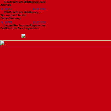
STARnacht am Wörthersee 2026
/Startalk
Nr. 18762
14.07.2026
STARnacht am Wörthersee –
Warm-up mit bester
Partystimmung
Nr. 18761
13.07.2026
Legendäre Sautrog-Regatta des
Feldkirchner Faschingsklubs