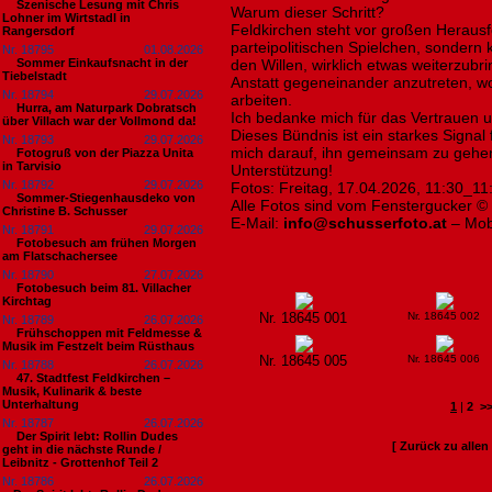
Szenische Lesung mit Chris
Warum dieser Schritt?
Lohner im Wirtstadl in
Feldkirchen steht vor großen Heraus
Rangersdorf
parteipolitischen Spielchen, sondern
Nr. 18795
01.08.2026
Sommer Einkaufsnacht in der
den Willen, wirklich etwas weiterzubr
Tiebelstadt
Anstatt gegeneinander anzutreten, wo
Nr. 18794
29.07.2026
arbeiten.
Hurra, am Naturpark Dobratsch
Ich bedanke mich für das Vertrauen 
über Villach war der Vollmond da!
Dieses Bündnis ist ein starkes Signal
Nr. 18793
29.07.2026
mich darauf, ihn gemeinsam zu gehen
Fotogruß von der Piazza Unita
in Tarvisio
Unterstützung!
Nr. 18792
29.07.2026
Fotos: Freitag, 17.04.2026, 11:30_11
Sommer-Stiegenhausdeko von
Alle Fotos sind vom Fenstergucker ©
Christine B. Schusser
E-Mail:
info@schusserfoto.at
– Mob
Nr. 18791
29.07.2026
Fotobesuch am frühen Morgen
am Flatschachersee
Nr. 18790
27.07.2026
Fotobesuch beim 81. Villacher
Kirchtag
Nr. 18645 001
Nr. 18645 002
Nr. 18789
26.07.2026
Frühschoppen mit Feldmesse &
Musik im Festzelt beim Rüsthaus
Nr. 18645 005
Nr. 18645 006
Nr. 18788
26.07.2026
47. Stadtfest Feldkirchen –
Musik, Kulinarik & beste
Unterhaltung
1
|
2
>
Nr. 18787
26.07.2026
Der Spirit lebt: Rollin Dudes
[ Zurück zu alle
geht in die nächste Runde /
Leibnitz - Grottenhof Teil 2
Nr. 18786
26.07.2026