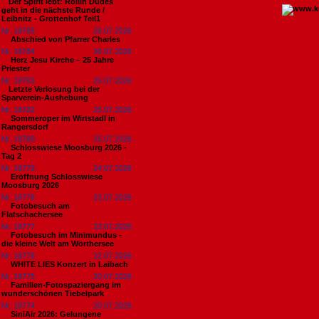
​Der Spirit lebt: Rollin Dudes
geht in die nächste Runde /
Leibnitz - Grottenhof Teil1
Nr. 18785
26.07.2026
Abschied von Pfarrer Charles
Nr. 18784
26.07.2026
Herz Jesu Kirche – 25 Jahre
Priester
Nr. 18783
25.07.2026
​Letzte Verlosung bei der
Sparverein-Aushebung
Nr. 18782
25.07.2026
Sommeroper im Wirtstadl in
Rangersdorf
Nr. 18780
25.07.2026
Schlosswiese Moosburg 2026 -
Tag 2
Nr. 18779
24.07.2026
Eröffnung Schlosswiese
Moosburg 2026
Nr. 18778
23.07.2026
Fotobesuch am
Flatschachersee
Nr. 18777
23.07.2026
Fotobesuch im Minimundus -
die kleine Welt am Wörthersee
Nr. 18776
22.07.2026
WHITE LIES Konzert in Laibach
Nr. 18775
20.07.2026
Familien-Fotospaziergang im
wunderschönen Tiebelpark
Nr. 18774
20.07.2026
SiniAir 2026: Gelungene