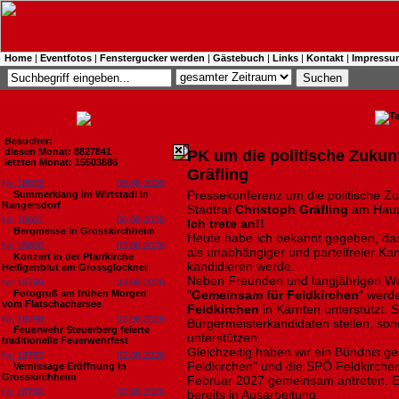
Home
|
Eventfotos
|
Fenstergucker werden
|
Gästebuch
|
Links
|
Kontakt
|
Impressu
Besucher:
diesen Monat: 8827841
PK um die politische Zukunf
letzten Monat: 15503886
Gräfling
Nr. 18802
08.08.2026
Pressekonferenz ​um die politische Z
Summerklang im Wirtstadl in
Rangersdorf
Stadtrat
Christoph Gräfling
am Haupt
Nr. 18801
06.08.2026
Ich trete an!!
Bergmesse in Grosskirchheim
Heute habe ich bekannt gegeben, da
Nr. 18800
03.08.2026
als unabhängiger und parteifreier Ka
Konzert in der Pfarrkirche
kandidieren werde.
Heiligenblut am Grossglockner
Neben Freunden und langjährigen We
Nr. 18799
03.08.2026
Fotogruß am frühen Morgen
"
Gemeinsam für Feldkirchen
“ werd
vom Flatschachersee
Feldkirchen
in Kärnten unterstützt. 
Nr. 18798
02.08.2026
Bürgermeisterkandidaten stellen, so
Feuerwehr Steuerberg feierte
unterstützen.
traditionelle Feuerwehrfest
Gleichzeitig haben wir ein Bündnis 
Nr. 18797
02.08.2026
Feldkirchen" und die SPÖ Feldkirche
Vernissage Eröffnung in
Grosskirchheim
Februar 2027 gemeinsam antreten. 
Nr. 18796
02.08.2026
bereits in Ausarbeitung.