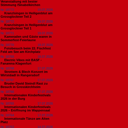
Veranstaltung mit bester
Stimmung /Sinabelkirchen
Nr. 18773
19.07.2026
Kranzlsingen in Heiligenblut am
Grossglockner Teil 2
Nr. 18772
19.07.2026
Kranzlsingen in Heiligenblut am
Grossglockner Teil 1
Nr. 18771
19.07.2026
Kameraden und Gäste waren in
Sommerfest-Feierlaune
Nr. 18770
18.07.2026
Fotobesuch beim 22. Fischfest
Feld am See am Kirchplatz
Nr. 18769
18.07.2026
Electric Vibes mit BASF -
Fanarena Klagenfurt
Nr. 18768
17.07.2026
Strottern & Blech Konzert im
Wirtstdadl in Rangersdorf
Nr. 18767
17.07.2026
Bruder David Steindl Rast zu
Besuch in Grosskirchheim
Nr. 18766
17.07.2026
Internationalen Kinderfestivals
2026 in der Burg
Nr. 18765
17.07.2026
Internationalen Kinderfestivals
2026 – Eröffnung im Wappensaal
Nr. 18764
17.07.2026
Internationale Tänze am Alten
Platz
Nr. 18763
14.07.2026