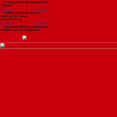
STARnacht am Wörthersee 2026
/Startalk
Nr. 18762
14.07.2026
STARnacht am Wörthersee –
Warm-up mit bester
Partystimmung
Nr. 18761
13.07.2026
Legendäre Sautrog-Regatta des
Feldkirchner Faschingsklubs