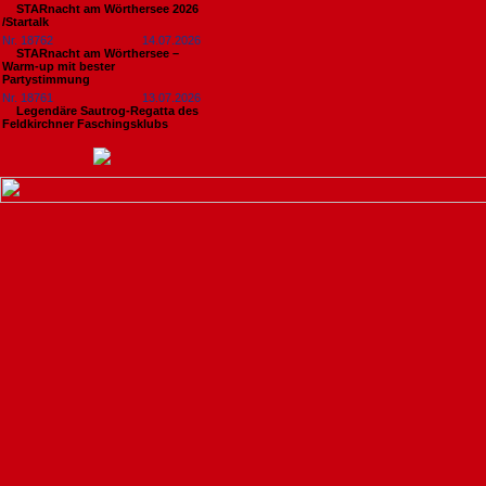
STARnacht am Wörthersee 2026
/Startalk
Nr. 18762
14.07.2026
STARnacht am Wörthersee –
Warm-up mit bester
Partystimmung
Nr. 18761
13.07.2026
Legendäre Sautrog-Regatta des
Feldkirchner Faschingsklubs