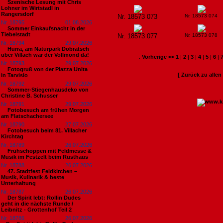
Szenische Lesung mit Chris
Lohner im Wirtstadl in
Rangersdorf
Nr. 18573 073
Nr. 18573 074
Nr. 18795
01.08.2026
Sommer Einkaufsnacht in der
Tiebelstadt
Nr. 18573 077
Nr. 18573 078
Nr. 18794
29.07.2026
Hurra, am Naturpark Dobratsch
über Villach war der Vollmond da!
:
Vorherige <<
1
|
2
|
3
|
4
|
5
|
6
|
Nr. 18793
29.07.2026
Fotogruß von der Piazza Unita
[ Zurück zu alle
in Tarvisio
Nr. 18792
29.07.2026
Sommer-Stiegenhausdeko von
Christine B. Schusser
Nr. 18791
29.07.2026
Fotobesuch am frühen Morgen
am Flatschachersee
Nr. 18790
27.07.2026
Fotobesuch beim 81. Villacher
Kirchtag
Nr. 18789
26.07.2026
Frühschoppen mit Feldmesse &
Musik im Festzelt beim Rüsthaus
Nr. 18788
26.07.2026
47. Stadtfest Feldkirchen –
Musik, Kulinarik & beste
Unterhaltung
Nr. 18787
26.07.2026
Der Spirit lebt: Rollin Dudes
geht in die nächste Runde /
Leibnitz - Grottenhof Teil 2
Nr. 18786
26.07.2026