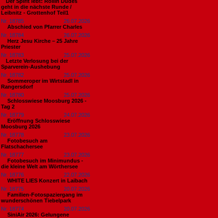
​Der Spirit lebt: Rollin Dudes
geht in die nächste Runde /
Leibnitz - Grottenhof Teil1
Nr. 18785
26.07.2026
Abschied von Pfarrer Charles
Nr. 18784
26.07.2026
Herz Jesu Kirche – 25 Jahre
Priester
Nr. 18783
25.07.2026
​Letzte Verlosung bei der
Sparverein-Aushebung
Nr. 18782
25.07.2026
Sommeroper im Wirtstadl in
Rangersdorf
Nr. 18780
25.07.2026
Schlosswiese Moosburg 2026 -
Tag 2
Nr. 18779
24.07.2026
Eröffnung Schlosswiese
Moosburg 2026
Nr. 18778
23.07.2026
Fotobesuch am
Flatschachersee
Nr. 18777
23.07.2026
Fotobesuch im Minimundus -
die kleine Welt am Wörthersee
Nr. 18776
22.07.2026
WHITE LIES Konzert in Laibach
Nr. 18775
20.07.2026
Familien-Fotospaziergang im
wunderschönen Tiebelpark
Nr. 18774
20.07.2026
SiniAir 2026: Gelungene