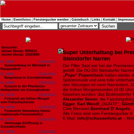
Home
|
Eventfotos
|
Fenstergucker werden
|
Gästebuch
|
Links
|
Kontakt
|
Impressu
Besucher:
diesen Monat: 9050531
Super Unterhaltung bei Pre
letzten Monat: 15503886
Steindorfer Narren
Nr. 18802
08.08.2026
Der Piller Saal war bei der Premierens
Summerklang im Wirtstadl in
Rangersdorf
gefüllt. Die DU-DU Steindorfer Narr
Nr. 18801
06.08.2026
„Pope“ Popernitsch
hatten wieder d
Bergmesse in Grosskirchheim
Spitzenmusik und eine tolle Unterhal
Nr. 18800
03.08.2026
den Sitzungen ist vorm Narrenloch. Di
Konzert in der Pfarrkirche
die frühen Morgenstunden (4:00 Uhr)
Heiligenblut am Grossglockner
Gesehen wurden: das Bodensdorfer 
Nr. 18799
03.08.2026
Fotogruß am frühen Morgen
Alexander Seiner
, die Faschingsbür
vom Flatschachersee
Egger
,
Karl Wendl
„Oe24TF“,
Günt
Nr. 18798
02.08.2026
Cafe Bierowirt
Bernhard D' Angelo
.
Feuerwehr Steuerberg feierte
Alle Fotos sind vom Fenstergucker ©
traditionelle Feuerwehrfest
E-Mail:
info@schusserfoto.at
– Mob
Nr. 18797
02.08.2026
Vernissage Eröffnung in
Grosskirchheim
Nr. 18796
02.08.2026