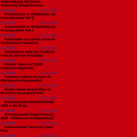
Veranstaltung mit bester
Stimmung /Sinabelkirchen
Nr. 18773
19.07.2026
Kranzlsingen in Heiligenblut am
Grossglockner Teil 2
Nr. 18772
19.07.2026
Kranzlsingen in Heiligenblut am
Grossglockner Teil 1
Nr. 18771
19.07.2026
Kameraden und Gäste waren in
Sommerfest-Feierlaune
Nr. 18770
18.07.2026
Fotobesuch beim 22. Fischfest
Feld am See am Kirchplatz
Nr. 18769
18.07.2026
Electric Vibes mit BASF -
Fanarena Klagenfurt
Nr. 18768
17.07.2026
Strottern & Blech Konzert im
Wirtstdadl in Rangersdorf
Nr. 18767
17.07.2026
Bruder David Steindl Rast zu
Besuch in Grosskirchheim
Nr. 18766
17.07.2026
Internationalen Kinderfestivals
2026 in der Burg
Nr. 18765
17.07.2026
Internationalen Kinderfestivals
2026 – Eröffnung im Wappensaal
Nr. 18764
17.07.2026
Internationale Tänze am Alten
Platz
Nr. 18763
14.07.2026