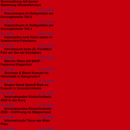
Veranstaltung mit bester
Stimmung /Sinabelkirchen
Nr. 18773
19.07.2026
Kranzlsingen in Heiligenblut am
Grossglockner Teil 2
Nr. 18772
19.07.2026
Kranzlsingen in Heiligenblut am
Grossglockner Teil 1
Nr. 18771
19.07.2026
Kameraden und Gäste waren in
Sommerfest-Feierlaune
Nr. 18770
18.07.2026
Fotobesuch beim 22. Fischfest
Feld am See am Kirchplatz
Nr. 18769
18.07.2026
Electric Vibes mit BASF -
Fanarena Klagenfurt
Nr. 18768
17.07.2026
Strottern & Blech Konzert im
Wirtstdadl in Rangersdorf
Nr. 18767
17.07.2026
Bruder David Steindl Rast zu
Besuch in Grosskirchheim
Nr. 18766
17.07.2026
Internationalen Kinderfestivals
2026 in der Burg
Nr. 18765
17.07.2026
Internationalen Kinderfestivals
2026 – Eröffnung im Wappensaal
Nr. 18764
17.07.2026
Internationale Tänze am Alten
Platz
Nr. 18763
14.07.2026