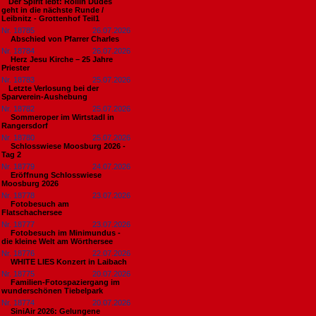
​Der Spirit lebt: Rollin Dudes
geht in die nächste Runde /
Leibnitz - Grottenhof Teil1
Nr. 18785
26.07.2026
Abschied von Pfarrer Charles
Nr. 18784
26.07.2026
Herz Jesu Kirche – 25 Jahre
Priester
Nr. 18783
25.07.2026
​Letzte Verlosung bei der
Sparverein-Aushebung
Nr. 18782
25.07.2026
Sommeroper im Wirtstadl in
Rangersdorf
Nr. 18780
25.07.2026
Schlosswiese Moosburg 2026 -
Tag 2
Nr. 18779
24.07.2026
Eröffnung Schlosswiese
Moosburg 2026
Nr. 18778
23.07.2026
Fotobesuch am
Flatschachersee
Nr. 18777
23.07.2026
Fotobesuch im Minimundus -
die kleine Welt am Wörthersee
Nr. 18776
22.07.2026
WHITE LIES Konzert in Laibach
Nr. 18775
20.07.2026
Familien-Fotospaziergang im
wunderschönen Tiebelpark
Nr. 18774
20.07.2026
SiniAir 2026: Gelungene