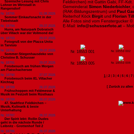
Szenische Lesung mit Chris
Feldkirchen) mit Gattin Gabi, FF-Kdt.
Lohner im Wirtstadl in
Gemeinderat
Simon Niederbichler
,
Rangersdorf
(RAK-Bildungszentrum) und
Paul Ga
Nr. 18795
01.08.2026
Reiterhof Köck
Birgit
und
Florian Ti
Sommer Einkaufsnacht in der
Alle Fotos sind vom Fenstergucker ©
Tiebelstadt
E-Mail:
info@schusserfoto.at
– Mob
Nr. 18794
29.07.2026
Hurra, am Naturpark Dobratsch
über Villach war der Vollmond da!
Nr. 18793
29.07.2026
Fotogruß von der Piazza Unita
in Tarvisio
Nr. 18792
29.07.2026
Nr. 18553 001
Nr. 18553 002
Sommer-Stiegenhausdeko von
Christine B. Schusser
Nr. 18791
29.07.2026
Nr. 18553 005
Nr. 18553 006
Fotobesuch am frühen Morgen
am Flatschachersee
Nr. 18790
27.07.2026
1
|
2
|
3
|
4
|
5
|
6
|
7
Fotobesuch beim 81. Villacher
Kirchtag
[ Zurück zu alle
Nr. 18789
26.07.2026
Frühschoppen mit Feldmesse &
Musik im Festzelt beim Rüsthaus
Nr. 18788
26.07.2026
47. Stadtfest Feldkirchen –
Musik, Kulinarik & beste
Unterhaltung
Nr. 18787
26.07.2026
Der Spirit lebt: Rollin Dudes
geht in die nächste Runde /
Leibnitz - Grottenhof Teil 2
Nr. 18786
26.07.2026