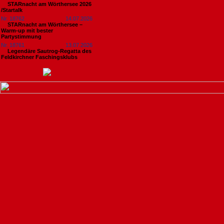
STARnacht am Wörthersee 2026
/Startalk
Nr. 18762
14.07.2026
STARnacht am Wörthersee –
Warm-up mit bester
Partystimmung
Nr. 18761
13.07.2026
Legendäre Sautrog-Regatta des
Feldkirchner Faschingsklubs