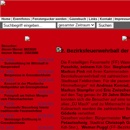
Home
|
Eventfotos
|
Fenstergucker werden
|
Gästebuch
|
Links
|
Kontakt
|
Impressu
Besucher:
diesen Monat: 9833020
2. Bezirksfeuerwehrball der
letzten Monat: 15503886
Nr. 18802
08.08.2026
Die Freiwilligen Feuerwehr (FF) Wa
Summerklang im Wirtstadl in
Puschitz, seinem
Kdt-Stvr.
Sieghard
Rangersdorf
Markus Fink
mit ihren Kammeraden 
Nr. 18801
06.08.2026
Bergmesse in Grosskirchheim
Bezirksfeuerwehrball mit zahlreiche
Nr. 18800
03.08.2026
Stadtsaal Feldkirchen. Für die passe
Konzert in der Pfarrkirche
Himmelberger“ mit
Andreas Konrad, 
Heiligenblut am Grossglockner
Markus Stampfer
und
Eric Zwische
Nr. 18799
03.08.2026
auf den Tag genau ihr
20 Jahre Büh
Fotogruß am frühen Morgen
konnten sich die Besucher auf eine tol
vom Flatschachersee
alias „DJ MaxX“ und zu Mitternacht a
Nr. 18798
02.08.2026
Feuerwehr Steuerberg feierte
Kulinarisch wurden die zahlreichen B
traditionelle Feuerwehrfest
Göderle
verwöhnt.
Nr. 18797
02.08.2026
Gesehen wurden: Bürgermeister
Mart
Vernissage Eröffnung in
Petautschnig
, Stadtrat
Christoph Gr
Grosskirchheim
Kdt-Stvr.),
Werner Puggl
(FF-Bezirks
Nr. 18796
02.08.2026