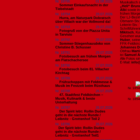
Nr. 18795
01.08.2026
Musikalisch 
Sommer Einkaufsnacht in der
„Heli“ Brun
Tiebelstadt
Albi
sowie in
frühen Morg
Nr. 18794
29.07.2026
Der LJ-Bezi
Hurra, am Naturpark Dobratsch
Obmann-Stv
über Villach war der Vollmond da!
Leiterin-Stv.:
Nr. 18793
29.07.2026
Schriftführer
Fotogruß von der Piazza Unita
Mikitsch
, Ku
in Tarvisio
Gesehen wur
Nr. 18792
29.07.2026
Huber
, sein
Sommer-Stiegenhausdeko von
FFK-Feldkir
Christine B. Schusser
Johannes Dö
Obfrau
Mart
Nr. 18791
29.07.2026
ist
Samuel A
Fotobesuch am frühen Morgen
Alle Fotos s
am Flatschachersee
E-Mail:
info
Nr. 18790
27.07.2026
Fotobesuch beim 81. Villacher
Kirchtag
Nr. 18789
26.07.2026
Frühschoppen mit Feldmesse &
Musik im Festzelt beim Rüsthaus
Nr. 185
Nr. 18788
26.07.2026
47. Stadtfest Feldkirchen –
Musik, Kulinarik & beste
Nr. 185
Unterhaltung
Nr. 18787
26.07.2026
Der Spirit lebt: Rollin Dudes
geht in die nächste Runde /
Leibnitz - Grottenhof Teil 2
Nr. 18786
26.07.2026
​Der Spirit lebt: Rollin Dudes
geht in die nächste Runde /
Leibnitz - Grottenhof Teil1