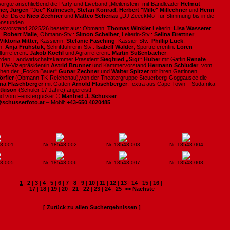
sorgte anschließend die Party und Liveband „Meilenstein“ mit Bandleader
Helmut
ner, Jürgen "Joe" Kulmesch, Stefan Konrad, Herbert "Mille" Millechner
und
Henri
 der Disco
Nico Zechner
und
Matteo Scheriau
„DJ ZeeckMo“ für Stimmung bis in die
enstunden.
rksvorstand 2025/26 besteht aus: Obmann:
Thomas Winkler
Leiterin:
Lisa Wasserer
.:
Robert Malle
, Obmann-Stv.:
Simon Scheiber
, Leiterin-Stv.:
Selina Brettner
,
Viktoria Mitter
, Kassierin:
Stefanie Fasching
, Kassier-Stv.:
Phillip Lück
,
in:
Anja Frühstük
, Schriftführerin-Stv.:
Isabell Walder
, Sportreferentin:
Loren
lturreferent:
Jakob Köchl
und Agrarreferent:
Martin Süßenbacher
.
den: Landwirtschaftskammer Präsident
Siegfried „Sigi“ Huber
mit Gattin
Renate
e LW-Vizepräsidentin
Astrid Brunner
und Kammervorstand
Hermann Schluder
, vom
chen der „Fockn Bauer“
Gunar Zechner
und
Walter
Spitzer
mit ihren Gattinnen,
rfler
(Obmann TK-Reichenau),von der Theatergruppe Steuerberg-Goggausee die
ina Flaschberger
mit Gatten
Arnold Flaschberger
, extra aus Cape Town – Südafrika
tkison
(Schüler 17 Jahre) angereist!
ind vom Fenstergucker ©
Manfred J. Schusser
.
@schusserfoto.at
– Mobil:
+43-650 4020485
.
43 001
Nr. 18543 002
Nr. 18543 003
Nr. 18543 004
43 005
Nr. 18543 006
Nr. 18543 007
Nr. 18543 008
1
|
2
|
3
|
4
|
5
|
6
|
7
|
8
|
9
|
10
|
11
|
12
|
13
|
14
|
15
|
16
|
17
|
18
|
19
|
20
|
21
|
22
|
23
|
24
|
25
>> Nächste
[ Zurück zu allen Suchergebnissen ]