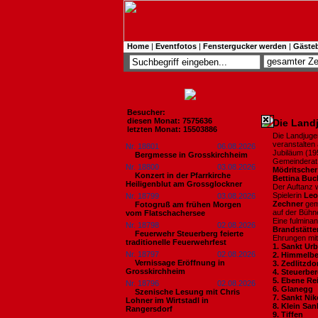
Home
|
Eventfotos
|
Fenstergucker werden
|
Gäste
Besucher:
diesen Monat: 7575636
Die Landj
letzten Monat: 15503886
Die Landjuge
veranstalten 
Nr. 18801
06.08.2026
Jubiläum (19
Bergmesse in Grosskirchheim
Gemeindera
Nr. 18800
03.08.2026
Mödritscher
Konzert in der Pfarrkirche
Bettina Bu
Heiligenblut am Grossglockner
Der Auftanz 
Spielerin
Leo
Nr. 18799
03.08.2026
Zechner
gem
Fotogruß am frühen Morgen
auf der Bühn
vom Flatschachersee
Eine fulmina
Nr. 18798
02.08.2026
Brandstätte
Feuerwehr Steuerberg feierte
Ehrungen mit
traditionelle Feuerwehrfest
1. Sankt Ur
Nr. 18797
02.08.2026
2. Himmelb
Vernissage Eröffnung in
3. Zedlitzdo
Grosskirchheim
4. Steuerbe
5. Ebene Re
Nr. 18796
02.08.2026
6. Glanegg
Szenische Lesung mit Chris
7. Sankt Nik
Lohner im Wirtstadl in
8. Klein San
Rangersdorf
9. Tiffen