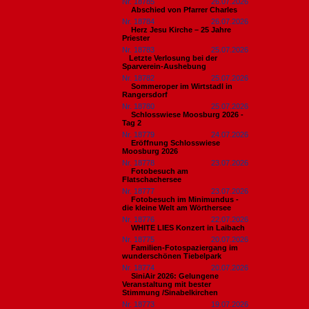
Nr. 18785
26.07.2026
Abschied von Pfarrer Charles
Nr. 18784
26.07.2026
Herz Jesu Kirche – 25 Jahre
Priester
Nr. 18783
25.07.2026
​Letzte Verlosung bei der
Sparverein-Aushebung
Nr. 18782
25.07.2026
Sommeroper im Wirtstadl in
Rangersdorf
Nr. 18780
25.07.2026
Schlosswiese Moosburg 2026 -
Tag 2
Nr. 18779
24.07.2026
Eröffnung Schlosswiese
Moosburg 2026
Nr. 18778
23.07.2026
Fotobesuch am
Flatschachersee
Nr. 18777
23.07.2026
Fotobesuch im Minimundus -
die kleine Welt am Wörthersee
Nr. 18776
22.07.2026
WHITE LIES Konzert in Laibach
Nr. 18775
20.07.2026
Familien-Fotospaziergang im
wunderschönen Tiebelpark
Nr. 18774
20.07.2026
SiniAir 2026: Gelungene
Veranstaltung mit bester
Stimmung /Sinabelkirchen
Nr. 18773
19.07.2026