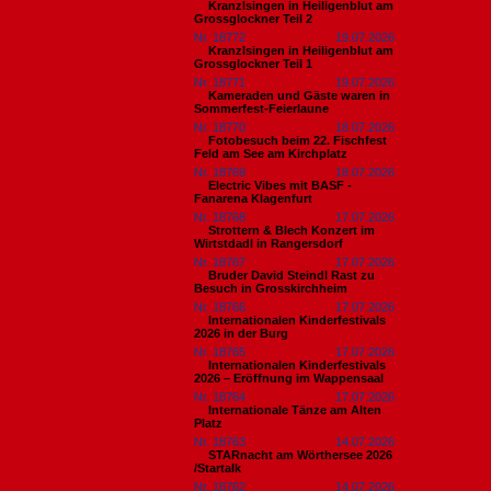
Kranzlsingen in Heiligenblut am
Grossglockner Teil 2
Nr. 18772
19.07.2026
Kranzlsingen in Heiligenblut am
Grossglockner Teil 1
Nr. 18771
19.07.2026
Kameraden und Gäste waren in
Sommerfest-Feierlaune
Nr. 18770
18.07.2026
Fotobesuch beim 22. Fischfest
Feld am See am Kirchplatz
Nr. 18769
18.07.2026
Electric Vibes mit BASF -
Fanarena Klagenfurt
Nr. 18768
17.07.2026
Strottern & Blech Konzert im
Wirtstdadl in Rangersdorf
Nr. 18767
17.07.2026
Bruder David Steindl Rast zu
Besuch in Grosskirchheim
Nr. 18766
17.07.2026
Internationalen Kinderfestivals
2026 in der Burg
Nr. 18765
17.07.2026
Internationalen Kinderfestivals
2026 – Eröffnung im Wappensaal
Nr. 18764
17.07.2026
Internationale Tänze am Alten
Platz
Nr. 18763
14.07.2026
STARnacht am Wörthersee 2026
/Startalk
Nr. 18762
14.07.2026