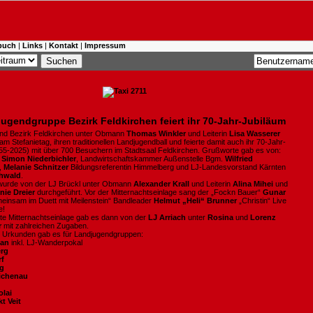
buch
|
Links
|
Kontakt
|
Impressum
ugendgruppe Bezirk Feldkirchen feiert ihr 70-Jahr-Jubiläum
nd Bezirk Feldkirchen unter Obmann
Thomas Winkler
und Leiterin
Lisa Wasserer
am Stefanietag, ihren traditionellen Landjugendball und feierte damit auch ihr 70-Jahr-
55-2025) mit über 700 Besuchern im Stadtsaal Feldkirchen. Grußworte gab es von:
t
Simon Niederbichler
, Landwirtschaftskammer Außenstelle Bgm.
Wilfried
,
Melanie Schnitzer
Bildungsreferentin Himmelberg und LJ-Landesvorstand Kärnten
chwald
.
wurde von der LJ Brückl unter Obmann
Alexander Krall
und Leiterin
Alina
Mihei
und
nie Dreier
durchgeführt. Vor der Mitternachtseinlage sang der „Fockn Bauer“
Gunar
einsam im Duett mit Meilenstein“ Bandleader
Helmut „Heli“ Brunner
„Christin“ Live
e!
nte Mitternachtseinlage gab es dann von der
LJ Arriach
unter
Rosina
und
Lorenz
r
mit zahlreichen Zugaben.
 Urkunden gab es für Landjugendgruppen:
ban
inkl. LJ-Wanderpokal
erg
rf
rg
ichenau
olai
kt Veit