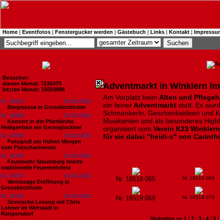
Home
|
Eventfotos
|
Fenstergucker werden
|
Gästebuch
|
Links
|
Kontakt
|
Impressu
Besucher:
diesen Monat: 7235479
Adventmarkt in Winklern im
letzten Monat: 15503886
Am Vorplatz beim
Alten und Pflegehe
Nr. 18801
06.08.2026
ein feiner
Adventmarkt
statt. Es wurd
Bergmesse in Grosskirchheim
Schmankerln, Geschenksideen und Ke
Nr. 18800
03.08.2026
Musikanten und als besonderes Highl
Konzert in der Pfarrkirche
Heiligenblut am Grossglockner
organisiert vom
Verein K23 Winklern
Nr. 18799
03.08.2026
für sie dabei "heidi-s" von Carinth
Fotogruß am frühen Morgen
vom Flatschachersee
Nr. 18798
02.08.2026
Feuerwehr Steuerberg feierte
traditionelle Feuerwehrfest
Nr. 18797
02.08.2026
Nr. 18519 065
Nr. 18519 066
Vernissage Eröffnung in
Grosskirchheim
Nr. 18796
02.08.2026
Nr. 18519 069
Nr. 18519 070
Szenische Lesung mit Chris
Lohner im Wirtstadl in
Rangersdorf
:
Vorherige <<
1
|
2
|
3
|
4
|
5