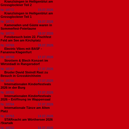
Kranzlsingen in Heiligenblut am
Grossglockner Teil 2
Nr. 18772
19.07.2026
Kranzlsingen in Heiligenblut am
Grossglockner Teil 1
Nr. 18771
19.07.2026
Kameraden und Gäste waren in
Sommerfest-Feierlaune
Nr. 18770
18.07.2026
Fotobesuch beim 22. Fischfest
Feld am See am Kirchplatz
Nr. 18769
18.07.2026
Electric Vibes mit BASF -
Fanarena Klagenfurt
Nr. 18768
17.07.2026
Strottern & Blech Konzert im
Wirtstdadl in Rangersdorf
Nr. 18767
17.07.2026
Bruder David Steindl Rast zu
Besuch in Grosskirchheim
Nr. 18766
17.07.2026
Internationalen Kinderfestivals
2026 in der Burg
Nr. 18765
17.07.2026
Internationalen Kinderfestivals
2026 – Eröffnung im Wappensaal
Nr. 18764
17.07.2026
Internationale Tänze am Alten
Platz
Nr. 18763
14.07.2026
STARnacht am Wörthersee 2026
/Startalk
Nr. 18762
14.07.2026