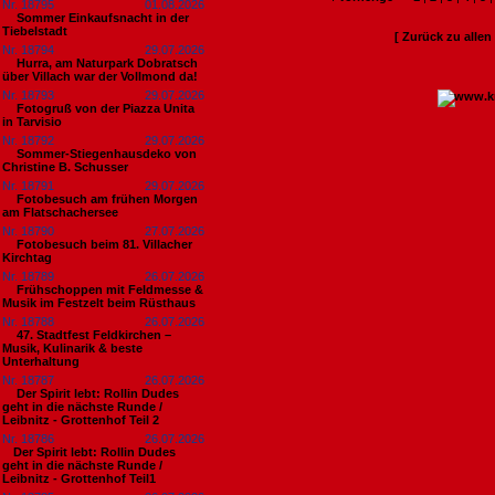
Nr. 18795
01.08.2026
Sommer Einkaufsnacht in der
Tiebelstadt
[ Zurück zu alle
Nr. 18794
29.07.2026
Hurra, am Naturpark Dobratsch
über Villach war der Vollmond da!
Nr. 18793
29.07.2026
Fotogruß von der Piazza Unita
in Tarvisio
Nr. 18792
29.07.2026
Sommer-Stiegenhausdeko von
Christine B. Schusser
Nr. 18791
29.07.2026
Fotobesuch am frühen Morgen
am Flatschachersee
Nr. 18790
27.07.2026
Fotobesuch beim 81. Villacher
Kirchtag
Nr. 18789
26.07.2026
Frühschoppen mit Feldmesse &
Musik im Festzelt beim Rüsthaus
Nr. 18788
26.07.2026
47. Stadtfest Feldkirchen –
Musik, Kulinarik & beste
Unterhaltung
Nr. 18787
26.07.2026
Der Spirit lebt: Rollin Dudes
geht in die nächste Runde /
Leibnitz - Grottenhof Teil 2
Nr. 18786
26.07.2026
​Der Spirit lebt: Rollin Dudes
geht in die nächste Runde /
Leibnitz - Grottenhof Teil1