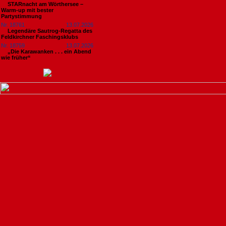
STARnacht am Wörthersee –
Warm-up mit bester
Partystimmung
Nr. 18761
13.07.2026
Legendäre Sautrog-Regatta des
Feldkirchner Faschingsklubs
Nr. 18759
13.07.2026
„Die Karawanken . . . ein Abend
wie früher“