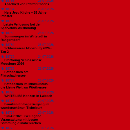
Nr. 18785
26.07.2026
Abschied von Pfarrer Charles
Nr. 18784
26.07.2026
Herz Jesu Kirche – 25 Jahre
Priester
Nr. 18783
25.07.2026
​Letzte Verlosung bei der
Sparverein-Aushebung
Nr. 18782
25.07.2026
Sommeroper im Wirtstadl in
Rangersdorf
Nr. 18780
25.07.2026
Schlosswiese Moosburg 2026 -
Tag 2
Nr. 18779
24.07.2026
Eröffnung Schlosswiese
Moosburg 2026
Nr. 18778
23.07.2026
Fotobesuch am
Flatschachersee
Nr. 18777
23.07.2026
Fotobesuch im Minimundus -
die kleine Welt am Wörthersee
Nr. 18776
22.07.2026
WHITE LIES Konzert in Laibach
Nr. 18775
20.07.2026
Familien-Fotospaziergang im
wunderschönen Tiebelpark
Nr. 18774
20.07.2026
SiniAir 2026: Gelungene
Veranstaltung mit bester
Stimmung /Sinabelkirchen
Nr. 18773
19.07.2026