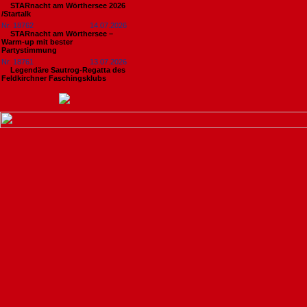
STARnacht am Wörthersee 2026
/Startalk
Nr. 18762
14.07.2026
STARnacht am Wörthersee –
Warm-up mit bester
Partystimmung
Nr. 18761
13.07.2026
Legendäre Sautrog-Regatta des
Feldkirchner Faschingsklubs