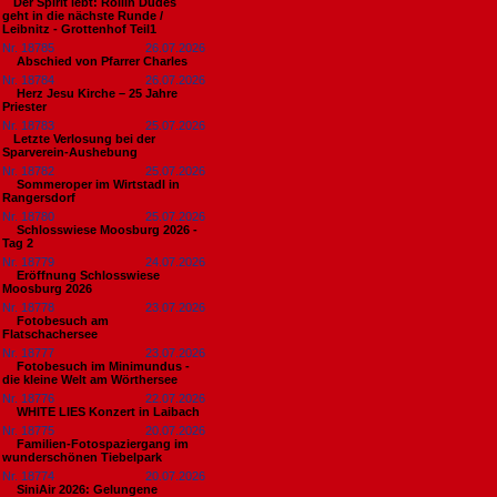
​Der Spirit lebt: Rollin Dudes
geht in die nächste Runde /
Leibnitz - Grottenhof Teil1
Nr. 18785
26.07.2026
Abschied von Pfarrer Charles
Nr. 18784
26.07.2026
Herz Jesu Kirche – 25 Jahre
Priester
Nr. 18783
25.07.2026
​Letzte Verlosung bei der
Sparverein-Aushebung
Nr. 18782
25.07.2026
Sommeroper im Wirtstadl in
Rangersdorf
Nr. 18780
25.07.2026
Schlosswiese Moosburg 2026 -
Tag 2
Nr. 18779
24.07.2026
Eröffnung Schlosswiese
Moosburg 2026
Nr. 18778
23.07.2026
Fotobesuch am
Flatschachersee
Nr. 18777
23.07.2026
Fotobesuch im Minimundus -
die kleine Welt am Wörthersee
Nr. 18776
22.07.2026
WHITE LIES Konzert in Laibach
Nr. 18775
20.07.2026
Familien-Fotospaziergang im
wunderschönen Tiebelpark
Nr. 18774
20.07.2026
SiniAir 2026: Gelungene