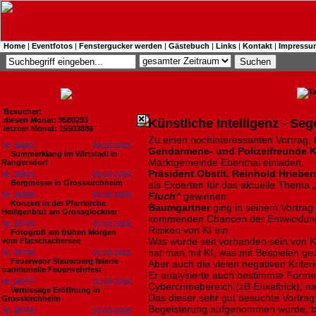
Home
|
Eventfotos
|
Fenstergucker werden
|
Gästebuch
|
Links
|
Kontakt
|
Impressu
Besucher:
diesen Monat: 9580293
Künstliche Intelligenz - Se
letzten Monat: 15503886
Zu einen hochinteressanten Vortrag,
Nr. 18802
08.08.2026
Gendarmerie- und Polizeifreunde 
Summerklang im Wirtstadl in
Marktgemeinde Ebenthal einladen.
Rangersdorf
Präsident Obstlt. Reinhold Hrieber
Nr. 18801
06.08.2026
Bergmesse in Grosskirchheim
als Experten für das aktuelle Thema
Nr. 18800
03.08.2026
Fluch“
gewinnen.
Konzert in der Pfarrkirche
Baumgartner
ging in seinem Vortrag 
Heiligenblut am Grossglockner
kommenden Chancen der Entwicklung
Nr. 18799
03.08.2026
Risiken von KI ein.
Fotogruß am frühen Morgen
Was wurde seit vorhanden sein von K
vom Flatschachersee
hat man mit KI, was mit Bespielen ge
Nr. 18798
02.08.2026
Feuerwehr Steuerberg feierte
Aber auch die vielen negativen Krite
traditionelle Feuerwehrfest
Er analysierte auch bestimmte Forme
Nr. 18797
02.08.2026
Cybercrimebereich (zB Enkeltrick), na
Vernissage Eröffnung in
Das dieser sehr gut besuchte Vortra
Grosskirchheim
Begeisterung aufgenommen wurde, bes
Nr. 18796
02.08.2026