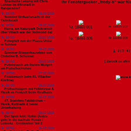
Szenische Lesung mit Chris
Ihr Fenstergucker „fredy-b“ war für
Lohner im Wirtstadl in
Rangersdorf
Nr. 18795
01.08.2026
Sommer Einkaufsnacht in der
Tiebelstadt
Nr. 18794
29.07.2026
Nr. 18469 001
Nr. 18469 002
Hurra, am Naturpark Dobratsch
über Villach war der Vollmond da!
Nr. 18793
29.07.2026
Nr. 18469 005
Nr. 18469 006
Fotogruß von der Piazza Unita
in Tarvisio
Nr. 18792
29.07.2026
1
|
2
|
3
|
4
|
Sommer-Stiegenhausdeko von
Christine B. Schusser
Nr. 18791
29.07.2026
[ Zurück zu alle
Fotobesuch am frühen Morgen
am Flatschachersee
Nr. 18790
27.07.2026
Fotobesuch beim 81. Villacher
Kirchtag
Nr. 18789
26.07.2026
Frühschoppen mit Feldmesse &
Musik im Festzelt beim Rüsthaus
Nr. 18788
26.07.2026
47. Stadtfest Feldkirchen –
Musik, Kulinarik & beste
Unterhaltung
Nr. 18787
26.07.2026
Der Spirit lebt: Rollin Dudes
geht in die nächste Runde /
Leibnitz - Grottenhof Teil 2
Nr. 18786
26.07.2026