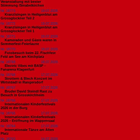
Veranstaltung mit bester
Stimmung /Sinabelkirchen
Nr. 18773
19.07.2026
Kranzlsingen in Heiligenblut am
Grossglockner Teil 2
Nr. 18772
19.07.2026
Kranzlsingen in Heiligenblut am
Grossglockner Teil 1
Nr. 18771
19.07.2026
Kameraden und Gäste waren in
Sommerfest-Feierlaune
Nr. 18770
18.07.2026
Fotobesuch beim 22. Fischfest
Feld am See am Kirchplatz
Nr. 18769
18.07.2026
Electric Vibes mit BASF -
Fanarena Klagenfurt
Nr. 18768
17.07.2026
Strottern & Blech Konzert im
Wirtstdadl in Rangersdorf
Nr. 18767
17.07.2026
Bruder David Steindl Rast zu
Besuch in Grosskirchheim
Nr. 18766
17.07.2026
Internationalen Kinderfestivals
2026 in der Burg
Nr. 18765
17.07.2026
Internationalen Kinderfestivals
2026 – Eröffnung im Wappensaal
Nr. 18764
17.07.2026
Internationale Tänze am Alten
Platz
Nr. 18763
14.07.2026