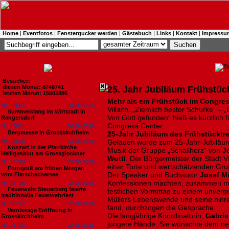
Home
|
Eventfotos
|
Fenstergucker werden
|
Gästebuch
|
Links
|
Kontakt
|
Impressu
Besucher:
diesen Monat: 8748741
25. Jahr Jubiläum Frühstück
letzten Monat: 15503886
Mehr als ein Frühstück im Congres
Nr. 18802
08.08.2026
Villach. „Ziemlich bester Schurke“ – „
Summerklang im Wirtstadl in
Von Gott gefunden“ hieß es kürzlich f
Rangersdorf
Congress Center.
Nr. 18801
06.08.2026
Bergmesse in Grosskirchheim
25-Jahr Jubiläum des Frühstücktref
Nr. 18800
03.08.2026
Geladen wurde zum 25-Jahr-Jubiläum 
Konzert in der Pfarrkirche
Musik der Gruppe „Schallherz“ von
J
Heiligenblut am Grossglockner
Wutti
. Der Bürgermeister der Stadt V
Nr. 18799
03.08.2026
einer Torte und wertschätzenden Gru
Fotogruß am frühen Morgen
Der Speaker und Buchautor
Josef Mü
vom Flatschachersee
Konfessionen machten, zusammen mi
Nr. 18798
02.08.2026
Feuerwehr Steuerberg feierte
festlichen Vormittag zu einem unverg
traditionelle Feuerwehrfest
Müllers Lebenswende und seine hinre
Nr. 18797
02.08.2026
fand, durchzogen die Gespräche.
Vernissage Eröffnung in
Die langjährige Koordinatorin,
Gabrie
Grosskirchheim
jüngere Hände. Sie wünschte dem n
Nr. 18796
02.08.2026