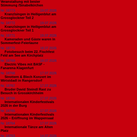
Veranstaltung mit bester
Stimmung /Sinabelkirchen
Nr. 18773
19.07.2026
Kranzlsingen in Heiligenblut am
Grossglockner Teil 2
Nr. 18772
19.07.2026
Kranzlsingen in Heiligenblut am
Grossglockner Teil 1
Nr. 18771
19.07.2026
Kameraden und Gäste waren in
Sommerfest-Feierlaune
Nr. 18770
18.07.2026
Fotobesuch beim 22. Fischfest
Feld am See am Kirchplatz
Nr. 18769
18.07.2026
Electric Vibes mit BASF -
Fanarena Klagenfurt
Nr. 18768
17.07.2026
Strottern & Blech Konzert im
Wirtstdadl in Rangersdorf
Nr. 18767
17.07.2026
Bruder David Steindl Rast zu
Besuch in Grosskirchheim
Nr. 18766
17.07.2026
Internationalen Kinderfestivals
2026 in der Burg
Nr. 18765
17.07.2026
Internationalen Kinderfestivals
2026 – Eröffnung im Wappensaal
Nr. 18764
17.07.2026
Internationale Tänze am Alten
Platz
Nr. 18763
14.07.2026