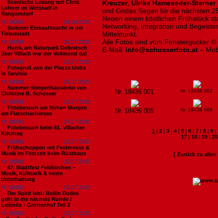
Szenische Lesung mit Chris
Kreuzer
,
Ulrike Hameseder-Sterner
Lohner im Wirtstadl in
und Gottes Segen für die nächsten 2
Rangersdorf
Neben einem köstlichen Frühstück s
Nr. 18795
01.08.2026
Networking, Integration und Begeiste
Sommer Einkaufsnacht in der
Mittelpunkt.
Tiebelstadt
Alle Fotos sind vom Fenstergucker ©
Nr. 18794
29.07.2026
Hurra, am Naturpark Dobratsch
E-Mail:
info@schusserfoto.at
– Mob
über Villach war der Vollmond da!
Nr. 18793
29.07.2026
Fotogruß von der Piazza Unita
in Tarvisio
Nr. 18792
29.07.2026
Sommer-Stiegenhausdeko von
Nr. 18436 001
Nr. 18436 002
Christine B. Schusser
Nr. 18791
29.07.2026
Fotobesuch am frühen Morgen
Nr. 18436 005
Nr. 18436 006
am Flatschachersee
Nr. 18790
27.07.2026
Fotobesuch beim 81. Villacher
1
|
2
|
3
|
4
|
5
|
6
|
7
|
8
|
9
|
Kirchtag
17
|
18
|
19
|
20
Nr. 18789
26.07.2026
Frühschoppen mit Feldmesse &
Musik im Festzelt beim Rüsthaus
[ Zurück zu alle
Nr. 18788
26.07.2026
47. Stadtfest Feldkirchen –
Musik, Kulinarik & beste
Unterhaltung
Nr. 18787
26.07.2026
Der Spirit lebt: Rollin Dudes
geht in die nächste Runde /
Leibnitz - Grottenhof Teil 2
Nr. 18786
26.07.2026