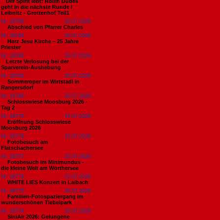
​Der Spirit lebt: Rollin Dudes
geht in die nächste Runde /
Leibnitz - Grottenhof Teil1
Nr. 18785
26.07.2026
Abschied von Pfarrer Charles
Nr. 18784
26.07.2026
Herz Jesu Kirche – 25 Jahre
Priester
Nr. 18783
25.07.2026
​Letzte Verlosung bei der
Sparverein-Aushebung
Nr. 18782
25.07.2026
Sommeroper im Wirtstadl in
Rangersdorf
Nr. 18780
25.07.2026
Schlosswiese Moosburg 2026 -
Tag 2
Nr. 18779
24.07.2026
Eröffnung Schlosswiese
Moosburg 2026
Nr. 18778
23.07.2026
Fotobesuch am
Flatschachersee
Nr. 18777
23.07.2026
Fotobesuch im Minimundus -
die kleine Welt am Wörthersee
Nr. 18776
22.07.2026
WHITE LIES Konzert in Laibach
Nr. 18775
20.07.2026
Familien-Fotospaziergang im
wunderschönen Tiebelpark
Nr. 18774
20.07.2026
SiniAir 2026: Gelungene