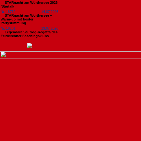
STARnacht am Wörthersee 2026
/Startalk
Nr. 18762
14.07.2026
STARnacht am Wörthersee –
Warm-up mit bester
Partystimmung
Nr. 18761
13.07.2026
Legendäre Sautrog-Regatta des
Feldkirchner Faschingsklubs