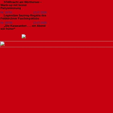
STARnacht am Wörthersee –
Warm-up mit bester
Partystimmung
Nr. 18761
13.07.2026
Legendäre Sautrog-Regatta des
Feldkirchner Faschingsklubs
Nr. 18759
13.07.2026
„Die Karawanken . . . ein Abend
wie früher“