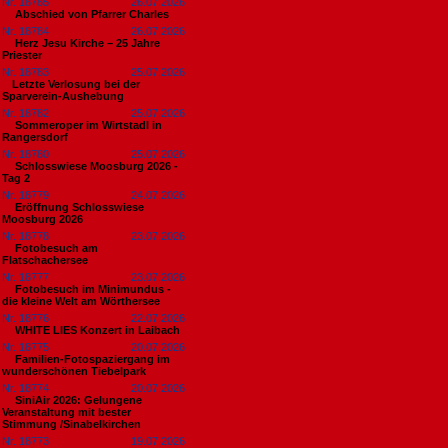
Nr. 18785
26.07.2026
Abschied von Pfarrer Charles
Nr. 18784
26.07.2026
Herz Jesu Kirche – 25 Jahre
Priester
Nr. 18783
25.07.2026
​Letzte Verlosung bei der
Sparverein-Aushebung
Nr. 18782
25.07.2026
Sommeroper im Wirtstadl in
Rangersdorf
Nr. 18780
25.07.2026
Schlosswiese Moosburg 2026 -
Tag 2
Nr. 18779
24.07.2026
Eröffnung Schlosswiese
Moosburg 2026
Nr. 18778
23.07.2026
Fotobesuch am
Flatschachersee
Nr. 18777
23.07.2026
Fotobesuch im Minimundus -
die kleine Welt am Wörthersee
Nr. 18776
22.07.2026
WHITE LIES Konzert in Laibach
Nr. 18775
20.07.2026
Familien-Fotospaziergang im
wunderschönen Tiebelpark
Nr. 18774
20.07.2026
SiniAir 2026: Gelungene
Veranstaltung mit bester
Stimmung /Sinabelkirchen
Nr. 18773
19.07.2026