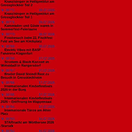
Kranzlsingen in Heiligenblut am
Grossglockner Teil 2
Nr. 18772
19.07.2026
Kranzlsingen in Heiligenblut am
Grossglockner Teil 1
Nr. 18771
19.07.2026
Kameraden und Gäste waren in
Sommerfest-Feierlaune
Nr. 18770
18.07.2026
Fotobesuch beim 22. Fischfest
Feld am See am Kirchplatz
Nr. 18769
18.07.2026
Electric Vibes mit BASF -
Fanarena Klagenfurt
Nr. 18768
17.07.2026
Strottern & Blech Konzert im
Wirtstdadl in Rangersdorf
Nr. 18767
17.07.2026
Bruder David Steindl Rast zu
Besuch in Grosskirchheim
Nr. 18766
17.07.2026
Internationalen Kinderfestivals
2026 in der Burg
Nr. 18765
17.07.2026
Internationalen Kinderfestivals
2026 – Eröffnung im Wappensaal
Nr. 18764
17.07.2026
Internationale Tänze am Alten
Platz
Nr. 18763
14.07.2026
STARnacht am Wörthersee 2026
/Startalk
Nr. 18762
14.07.2026