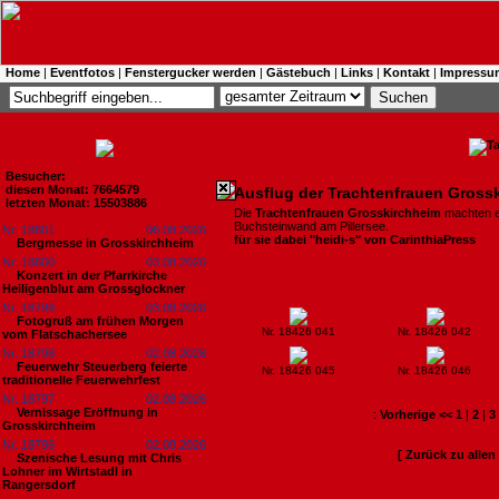
Home
|
Eventfotos
|
Fenstergucker werden
|
Gästebuch
|
Links
|
Kontakt
|
Impressu
Besucher:
diesen Monat: 7664579
Ausflug der Trachtenfrauen Gross
letzten Monat: 15503886
Die
Trachtenfrauen Grosskirchheim
machten e
Buchsteinwand am Pillersee.
Nr. 18801
06.08.2026
für sie dabei "heidi-s" von CarinthiaPress
Bergmesse in Grosskirchheim
Nr. 18800
03.08.2026
Konzert in der Pfarrkirche
Heiligenblut am Grossglockner
Nr. 18799
03.08.2026
Fotogruß am frühen Morgen
Nr. 18426 041
Nr. 18426 042
vom Flatschachersee
Nr. 18798
02.08.2026
Feuerwehr Steuerberg feierte
Nr. 18426 045
Nr. 18426 046
traditionelle Feuerwehrfest
Nr. 18797
02.08.2026
Vernissage Eröffnung in
:
Vorherige <<
1
|
2
|
3
Grosskirchheim
Nr. 18796
02.08.2026
[ Zurück zu alle
Szenische Lesung mit Chris
Lohner im Wirtstadl in
Rangersdorf