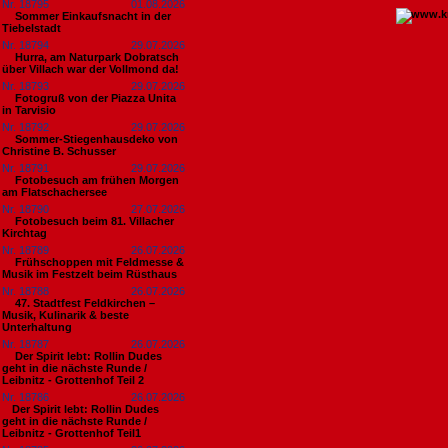
Nr. 18795
01.08.2026
Sommer Einkaufsnacht in der
Tiebelstadt
Nr. 18794
29.07.2026
Hurra, am Naturpark Dobratsch
über Villach war der Vollmond da!
Nr. 18793
29.07.2026
Fotogruß von der Piazza Unita
in Tarvisio
Nr. 18792
29.07.2026
Sommer-Stiegenhausdeko von
Christine B. Schusser
Nr. 18791
29.07.2026
Fotobesuch am frühen Morgen
am Flatschachersee
Nr. 18790
27.07.2026
Fotobesuch beim 81. Villacher
Kirchtag
Nr. 18789
26.07.2026
Frühschoppen mit Feldmesse &
Musik im Festzelt beim Rüsthaus
Nr. 18788
26.07.2026
47. Stadtfest Feldkirchen –
Musik, Kulinarik & beste
Unterhaltung
Nr. 18787
26.07.2026
Der Spirit lebt: Rollin Dudes
geht in die nächste Runde /
Leibnitz - Grottenhof Teil 2
Nr. 18786
26.07.2026
​Der Spirit lebt: Rollin Dudes
geht in die nächste Runde /
Leibnitz - Grottenhof Teil1