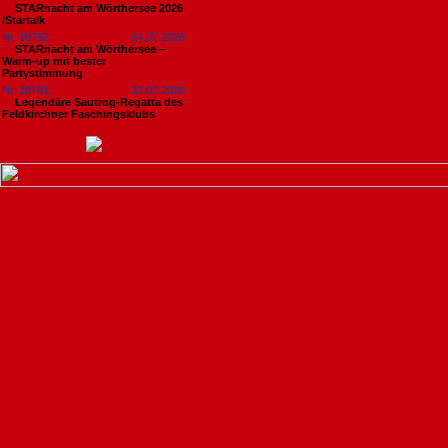
STARnacht am Wörthersee 2026
/Startalk
Nr. 18762
14.07.2026
STARnacht am Wörthersee –
Warm-up mit bester
Partystimmung
Nr. 18761
13.07.2026
Legendäre Sautrog-Regatta des
Feldkirchner Faschingsklubs