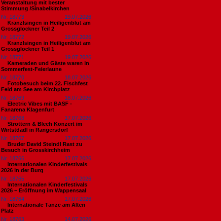
Veranstaltung mit bester
Stimmung /Sinabelkirchen
Nr. 18773
19.07.2026
Kranzlsingen in Heiligenblut am
Grossglockner Teil 2
Nr. 18772
19.07.2026
Kranzlsingen in Heiligenblut am
Grossglockner Teil 1
Nr. 18771
19.07.2026
Kameraden und Gäste waren in
Sommerfest-Feierlaune
Nr. 18770
18.07.2026
Fotobesuch beim 22. Fischfest
Feld am See am Kirchplatz
Nr. 18769
18.07.2026
Electric Vibes mit BASF -
Fanarena Klagenfurt
Nr. 18768
17.07.2026
Strottern & Blech Konzert im
Wirtstdadl in Rangersdorf
Nr. 18767
17.07.2026
Bruder David Steindl Rast zu
Besuch in Grosskirchheim
Nr. 18766
17.07.2026
Internationalen Kinderfestivals
2026 in der Burg
Nr. 18765
17.07.2026
Internationalen Kinderfestivals
2026 – Eröffnung im Wappensaal
Nr. 18764
17.07.2026
Internationale Tänze am Alten
Platz
Nr. 18763
14.07.2026