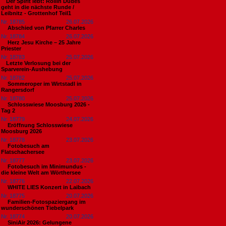
​Der Spirit lebt: Rollin Dudes
geht in die nächste Runde /
Leibnitz - Grottenhof Teil1
Nr. 18785
26.07.2026
Abschied von Pfarrer Charles
Nr. 18784
26.07.2026
Herz Jesu Kirche – 25 Jahre
Priester
Nr. 18783
25.07.2026
​Letzte Verlosung bei der
Sparverein-Aushebung
Nr. 18782
25.07.2026
Sommeroper im Wirtstadl in
Rangersdorf
Nr. 18780
25.07.2026
Schlosswiese Moosburg 2026 -
Tag 2
Nr. 18779
24.07.2026
Eröffnung Schlosswiese
Moosburg 2026
Nr. 18778
23.07.2026
Fotobesuch am
Flatschachersee
Nr. 18777
23.07.2026
Fotobesuch im Minimundus -
die kleine Welt am Wörthersee
Nr. 18776
22.07.2026
WHITE LIES Konzert in Laibach
Nr. 18775
20.07.2026
Familien-Fotospaziergang im
wunderschönen Tiebelpark
Nr. 18774
20.07.2026
SiniAir 2026: Gelungene