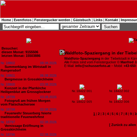
Home
|
Eventfotos
|
Fenstergucker werden
|
Gästebuch
|
Links
|
Kontakt
|
Impressu
Besucher:
diesen Monat: 9155506
Waldfoto-Spaziergang in der Tiebe
letzten Monat: 15503886
Waldfoto-Spaziergang
in der Tiebelstadt in Kär
Alle Fotos sind vom Fenstergucker ©
Manfred J
Nr. 18802
08.08.2026
E-Mail:
info@schusserfoto.at
– Mobil:
+43-650
Summerklang im Wirtstadl in
Rangersdorf
Nr. 18801
06.08.2026
Bergmesse in Grosskirchheim
Nr. 18800
03.08.2026
Konzert in der Pfarrkirche
Nr. 18422 001
Nr. 18422 002
Heiligenblut am Grossglockner
Nr. 18799
03.08.2026
Fotogruß am frühen Morgen
Nr. 18422 005
Nr. 18422 006
vom Flatschachersee
Nr. 18798
02.08.2026
Feuerwehr Steuerberg feierte
1
|
2
|
3
|
4
|
5
|
6
|
7
|
8
|
9
|
1
traditionelle Feuerwehrfest
Nr. 18797
02.08.2026
[ Zurück zu alle
Vernissage Eröffnung in
Grosskirchheim
Nr. 18796
02.08.2026