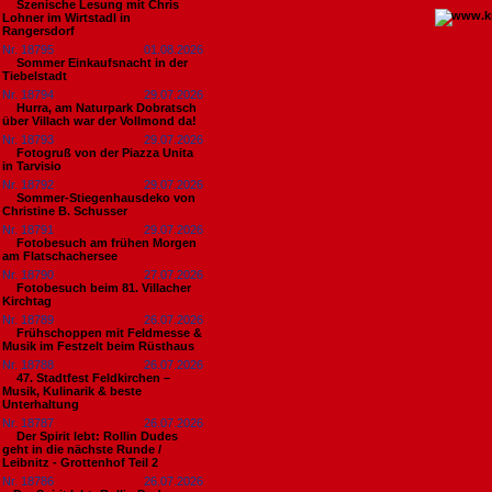
Szenische Lesung mit Chris
Lohner im Wirtstadl in
Rangersdorf
Nr. 18795
01.08.2026
Sommer Einkaufsnacht in der
Tiebelstadt
Nr. 18794
29.07.2026
Hurra, am Naturpark Dobratsch
über Villach war der Vollmond da!
Nr. 18793
29.07.2026
Fotogruß von der Piazza Unita
in Tarvisio
Nr. 18792
29.07.2026
Sommer-Stiegenhausdeko von
Christine B. Schusser
Nr. 18791
29.07.2026
Fotobesuch am frühen Morgen
am Flatschachersee
Nr. 18790
27.07.2026
Fotobesuch beim 81. Villacher
Kirchtag
Nr. 18789
26.07.2026
Frühschoppen mit Feldmesse &
Musik im Festzelt beim Rüsthaus
Nr. 18788
26.07.2026
47. Stadtfest Feldkirchen –
Musik, Kulinarik & beste
Unterhaltung
Nr. 18787
26.07.2026
Der Spirit lebt: Rollin Dudes
geht in die nächste Runde /
Leibnitz - Grottenhof Teil 2
Nr. 18786
26.07.2026