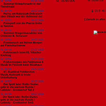
Nr. 18299 005
Nr. 18299 006
Nr. 18795
01.08.2026
Sommer Einkaufsnacht in der
Tiebelstadt
Nr. 18794
29.07.2026
1
|
2
|
3
|
4
|
Hurra, am Naturpark Dobratsch
über Villach war der Vollmond da!
[ Zurück zu alle
Nr. 18793
29.07.2026
Fotogruß von der Piazza Unita
in Tarvisio
Nr. 18792
29.07.2026
Sommer-Stiegenhausdeko von
Christine B. Schusser
Nr. 18791
29.07.2026
Fotobesuch am frühen Morgen
am Flatschachersee
Nr. 18790
27.07.2026
Fotobesuch beim 81. Villacher
Kirchtag
Nr. 18789
26.07.2026
Frühschoppen mit Feldmesse &
Musik im Festzelt beim Rüsthaus
Nr. 18788
26.07.2026
47. Stadtfest Feldkirchen –
Musik, Kulinarik & beste
Unterhaltung
Nr. 18787
26.07.2026
Der Spirit lebt: Rollin Dudes
geht in die nächste Runde /
Leibnitz - Grottenhof Teil 2
Nr. 18786
26.07.2026
​Der Spirit lebt: Rollin Dudes
geht in die nächste Runde /
Leibnitz - Grottenhof Teil1