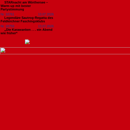
STARnacht am Wörthersee –
Warm-up mit bester
Partystimmung
Nr. 18761
13.07.2026
Legendäre Sautrog-Regatta des
Feldkirchner Faschingsklubs
Nr. 18759
13.07.2026
„Die Karawanken . . . ein Abend
wie früher“