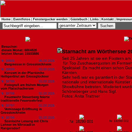
Home
|
Eventfotos
|
Fenstergucker werden
|
Gästebuch
|
Links
|
Kontakt
|
Impressu
Besucher:
diesen Monat: 6804828
Starnacht am Wörthersee 2
letzten Monat: 15503886
Seit 25 Jahren ist sie ein Fixstern 
Nr. 18801
06.08.2026
für Top Zuschauerquoten im Fernseh
Bergmesse in Grosskirchheim
Spektakel .Es macht einen schon Gu
Nr. 18800
03.08.2026
Kärnten.
Konzert in der Pfarrkirche
Heiligenblut am Grossglockner
Sehr heiß war es garantiert in der 
Nr. 18799
03.08.2026
nationale und internationale Künstler
Fotogruß am frühen Morgen
Showbühne betreten. Moderiert wurde
vom Flatschachersee
Schöneberger und Hans Sigl.
Nr. 18798
02.08.2026
Fotos: Anita Trattner
Feuerwehr Steuerberg feierte
traditionelle Feuerwehrfest
Nr. 18797
02.08.2026
Vernissage Eröffnung in
Grosskirchheim
Nr. 18796
02.08.2026
Szenische Lesung mit Chris
Nr. 18299 001
Nr. 18299 002
Lohner im Wirtstadl in
Rangersdorf