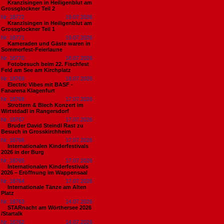
Kranzlsingen in Heiligenblut am
Grossglockner Teil 2
Nr. 18772
19.07.2026
Kranzlsingen in Heiligenblut am
Grossglockner Teil 1
Nr. 18771
19.07.2026
Kameraden und Gäste waren in
Sommerfest-Feierlaune
Nr. 18770
18.07.2026
Fotobesuch beim 22. Fischfest
Feld am See am Kirchplatz
Nr. 18769
18.07.2026
Electric Vibes mit BASF -
Fanarena Klagenfurt
Nr. 18768
17.07.2026
Strottern & Blech Konzert im
Wirtstdadl in Rangersdorf
Nr. 18767
17.07.2026
Bruder David Steindl Rast zu
Besuch in Grosskirchheim
Nr. 18766
17.07.2026
Internationalen Kinderfestivals
2026 in der Burg
Nr. 18765
17.07.2026
Internationalen Kinderfestivals
2026 – Eröffnung im Wappensaal
Nr. 18764
17.07.2026
Internationale Tänze am Alten
Platz
Nr. 18763
14.07.2026
STARnacht am Wörthersee 2026
/Startalk
Nr. 18762
14.07.2026