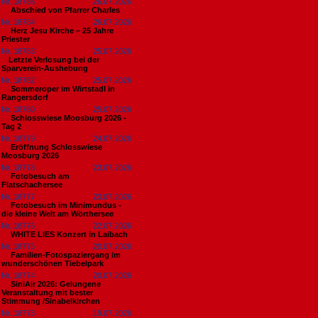
Nr. 18785
26.07.2026
Abschied von Pfarrer Charles
Nr. 18784
26.07.2026
Herz Jesu Kirche – 25 Jahre
Priester
Nr. 18783
25.07.2026
​Letzte Verlosung bei der
Sparverein-Aushebung
Nr. 18782
25.07.2026
Sommeroper im Wirtstadl in
Rangersdorf
Nr. 18780
25.07.2026
Schlosswiese Moosburg 2026 -
Tag 2
Nr. 18779
24.07.2026
Eröffnung Schlosswiese
Moosburg 2026
Nr. 18778
23.07.2026
Fotobesuch am
Flatschachersee
Nr. 18777
23.07.2026
Fotobesuch im Minimundus -
die kleine Welt am Wörthersee
Nr. 18776
22.07.2026
WHITE LIES Konzert in Laibach
Nr. 18775
20.07.2026
Familien-Fotospaziergang im
wunderschönen Tiebelpark
Nr. 18774
20.07.2026
SiniAir 2026: Gelungene
Veranstaltung mit bester
Stimmung /Sinabelkirchen
Nr. 18773
19.07.2026