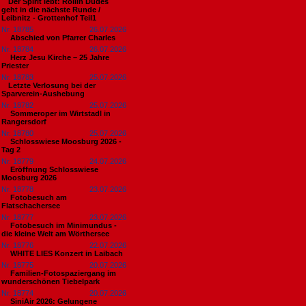
​Der Spirit lebt: Rollin Dudes
geht in die nächste Runde /
Leibnitz - Grottenhof Teil1
Nr. 18785
26.07.2026
Abschied von Pfarrer Charles
Nr. 18784
26.07.2026
Herz Jesu Kirche – 25 Jahre
Priester
Nr. 18783
25.07.2026
​Letzte Verlosung bei der
Sparverein-Aushebung
Nr. 18782
25.07.2026
Sommeroper im Wirtstadl in
Rangersdorf
Nr. 18780
25.07.2026
Schlosswiese Moosburg 2026 -
Tag 2
Nr. 18779
24.07.2026
Eröffnung Schlosswiese
Moosburg 2026
Nr. 18778
23.07.2026
Fotobesuch am
Flatschachersee
Nr. 18777
23.07.2026
Fotobesuch im Minimundus -
die kleine Welt am Wörthersee
Nr. 18776
22.07.2026
WHITE LIES Konzert in Laibach
Nr. 18775
20.07.2026
Familien-Fotospaziergang im
wunderschönen Tiebelpark
Nr. 18774
20.07.2026
SiniAir 2026: Gelungene