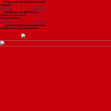
STARnacht am Wörthersee 2026
/Startalk
Nr. 18762
14.07.2026
STARnacht am Wörthersee –
Warm-up mit bester
Partystimmung
Nr. 18761
13.07.2026
Legendäre Sautrog-Regatta des
Feldkirchner Faschingsklubs