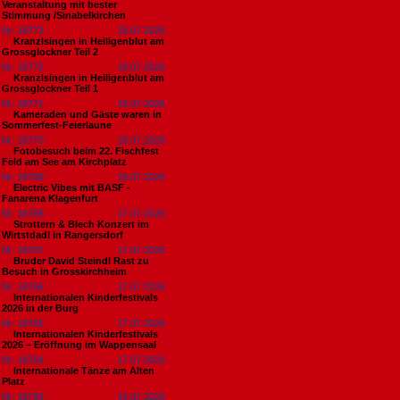
Veranstaltung mit bester
Stimmung /Sinabelkirchen
Nr. 18773
19.07.2026
Kranzlsingen in Heiligenblut am
Grossglockner Teil 2
Nr. 18772
19.07.2026
Kranzlsingen in Heiligenblut am
Grossglockner Teil 1
Nr. 18771
19.07.2026
Kameraden und Gäste waren in
Sommerfest-Feierlaune
Nr. 18770
18.07.2026
Fotobesuch beim 22. Fischfest
Feld am See am Kirchplatz
Nr. 18769
18.07.2026
Electric Vibes mit BASF -
Fanarena Klagenfurt
Nr. 18768
17.07.2026
Strottern & Blech Konzert im
Wirtstdadl in Rangersdorf
Nr. 18767
17.07.2026
Bruder David Steindl Rast zu
Besuch in Grosskirchheim
Nr. 18766
17.07.2026
Internationalen Kinderfestivals
2026 in der Burg
Nr. 18765
17.07.2026
Internationalen Kinderfestivals
2026 – Eröffnung im Wappensaal
Nr. 18764
17.07.2026
Internationale Tänze am Alten
Platz
Nr. 18763
14.07.2026