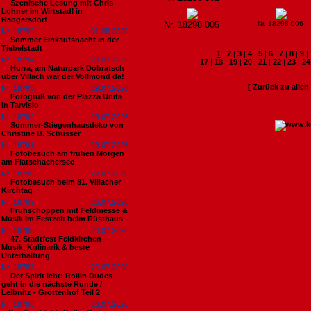
Szenische Lesung mit Chris
Lohner im Wirtstadl in
Rangersdorf
Nr. 18298 005
Nr. 18298 006
Nr. 18795
01.08.2026
Sommer Einkaufsnacht in der
Tiebelstadt
1
|
2
|
3
|
4
|
5
|
6
|
7
|
8
|
9
|
Nr. 18794
29.07.2026
17
|
18
|
19
|
20
|
21
|
22
|
23
|
24
Hurra, am Naturpark Dobratsch
über Villach war der Vollmond da!
[ Zurück zu alle
Nr. 18793
29.07.2026
Fotogruß von der Piazza Unita
in Tarvisio
Nr. 18792
29.07.2026
Sommer-Stiegenhausdeko von
Christine B. Schusser
Nr. 18791
29.07.2026
Fotobesuch am frühen Morgen
am Flatschachersee
Nr. 18790
27.07.2026
Fotobesuch beim 81. Villacher
Kirchtag
Nr. 18789
26.07.2026
Frühschoppen mit Feldmesse &
Musik im Festzelt beim Rüsthaus
Nr. 18788
26.07.2026
47. Stadtfest Feldkirchen –
Musik, Kulinarik & beste
Unterhaltung
Nr. 18787
26.07.2026
Der Spirit lebt: Rollin Dudes
geht in die nächste Runde /
Leibnitz - Grottenhof Teil 2
Nr. 18786
26.07.2026