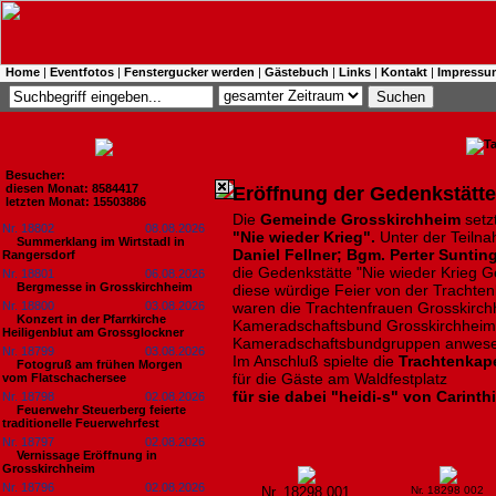
Home
|
Eventfotos
|
Fenstergucker werden
|
Gästebuch
|
Links
|
Kontakt
|
Impressu
Besucher:
diesen Monat: 8584417
Eröffnung der Gedenkstätte
letzten Monat: 15503886
Die
Gemeinde Grosskirchheim
setz
Nr. 18802
08.08.2026
"Nie wieder Krieg".
Unter der Teiln
Summerklang im Wirtstadl in
Daniel Fellner; Bgm. Perter Suntin
Rangersdorf
die Gedenkstätte "Nie wieder Krieg 
Nr. 18801
06.08.2026
Bergmesse in Grosskirchheim
diese würdige Feier von der Trachten
Nr. 18800
03.08.2026
waren die Trachtenfrauen Grosskirch
Konzert in der Pfarrkirche
Kameradschaftsbund Grosskirchheim
Heiligenblut am Grossglockner
Kameradschaftsbundgruppen anwes
Nr. 18799
03.08.2026
Im Anschluß spielte die
Trachtenkap
Fotogruß am frühen Morgen
für die Gäste am Waldfestplatz
vom Flatschachersee
für sie dabei "heidi-s" von Carinth
Nr. 18798
02.08.2026
Feuerwehr Steuerberg feierte
traditionelle Feuerwehrfest
Nr. 18797
02.08.2026
Vernissage Eröffnung in
Grosskirchheim
Nr. 18796
02.08.2026
Nr. 18298 001
Nr. 18298 002