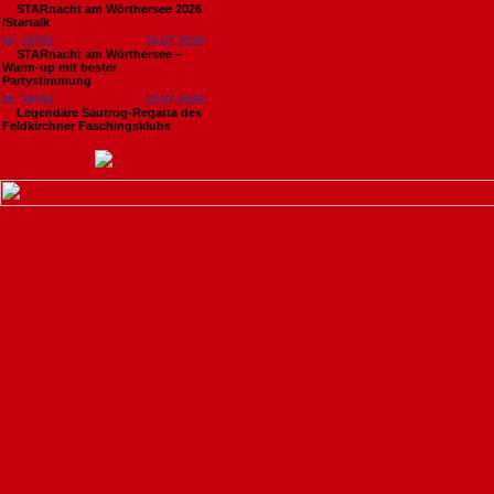
STARnacht am Wörthersee 2026
/Startalk
Nr. 18762
14.07.2026
STARnacht am Wörthersee –
Warm-up mit bester
Partystimmung
Nr. 18761
13.07.2026
Legendäre Sautrog-Regatta des
Feldkirchner Faschingsklubs