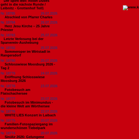
​Der Spirit lebt: Rollin Dudes
geht in die nächste Runde /
Leibnitz - Grottenhof Teil1
Nr. 18785
26.07.2026
Abschied von Pfarrer Charles
Nr. 18784
26.07.2026
Herz Jesu Kirche – 25 Jahre
Priester
Nr. 18783
25.07.2026
​Letzte Verlosung bei der
Sparverein-Aushebung
Nr. 18782
25.07.2026
Sommeroper im Wirtstadl in
Rangersdorf
Nr. 18780
25.07.2026
Schlosswiese Moosburg 2026 -
Tag 2
Nr. 18779
24.07.2026
Eröffnung Schlosswiese
Moosburg 2026
Nr. 18778
23.07.2026
Fotobesuch am
Flatschachersee
Nr. 18777
23.07.2026
Fotobesuch im Minimundus -
die kleine Welt am Wörthersee
Nr. 18776
22.07.2026
WHITE LIES Konzert in Laibach
Nr. 18775
20.07.2026
Familien-Fotospaziergang im
wunderschönen Tiebelpark
Nr. 18774
20.07.2026
SiniAir 2026: Gelungene