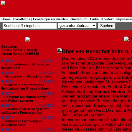
Home
|
Eventfotos
|
Fenstergucker werden
|
Gästebuch
|
Links
|
Kontakt
|
Impressu
Besucher:
diesen Monat: 8768710
Über 500 Besucher beim 3. F
letzten Monat: 15503886
Das Fe´stival 2025 verwandelte den
Nr. 18802
08.08.2026
in eine stimmungsvolle Open-Air-Bü
Summerklang im Wirtstadl in
und Besucher an. Bei herrlichem Som
Rangersdorf
heimische Bands mit einem vielseiti
Nr. 18801
06.08.2026
Bergmesse in Grosskirchheim
zu regionalen Kultgruppen. Das Publi
Nr. 18800
03.08.2026
lebendigen, vielfältigen Musikszene F
Konzert in der Pfarrkirche
Die beiden Veranstalter, Stadtrat
Chri
Heiligenblut am Grossglockner
Feldkirchen
) und
Hannes Hecher
(VF
Nr. 18799
03.08.2026
war ein großartiger Abend. Die Mens
Fotogruß am frühen Morgen
unzählige positive Rückmeldungen be
vom Flatschachersee
sehr, dass unser Festivalprojekt, das
Nr. 18798
02.08.2026
Feuerwehr Steuerberg feierte
gut angenommen wird. Das macht Mut
traditionelle Feuerwehrfest
Jahr“, ergänzt Hecher.
Nr. 18797
02.08.2026
In einem gemeinsamen Fazit halten die
Vernissage Eröffnung in
viel kreative Energie in Feldkirchen s
Grosskirchheim
dieser Musikszene Jahr für Jahr eine
Nr. 18796
02.08.2026