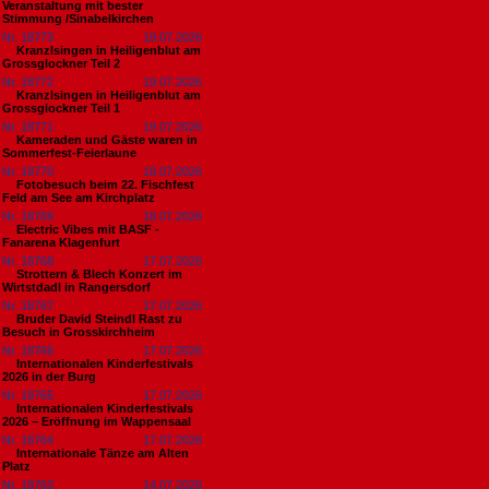
Veranstaltung mit bester
Stimmung /Sinabelkirchen
Nr. 18773
19.07.2026
Kranzlsingen in Heiligenblut am
Grossglockner Teil 2
Nr. 18772
19.07.2026
Kranzlsingen in Heiligenblut am
Grossglockner Teil 1
Nr. 18771
19.07.2026
Kameraden und Gäste waren in
Sommerfest-Feierlaune
Nr. 18770
18.07.2026
Fotobesuch beim 22. Fischfest
Feld am See am Kirchplatz
Nr. 18769
18.07.2026
Electric Vibes mit BASF -
Fanarena Klagenfurt
Nr. 18768
17.07.2026
Strottern & Blech Konzert im
Wirtstdadl in Rangersdorf
Nr. 18767
17.07.2026
Bruder David Steindl Rast zu
Besuch in Grosskirchheim
Nr. 18766
17.07.2026
Internationalen Kinderfestivals
2026 in der Burg
Nr. 18765
17.07.2026
Internationalen Kinderfestivals
2026 – Eröffnung im Wappensaal
Nr. 18764
17.07.2026
Internationale Tänze am Alten
Platz
Nr. 18763
14.07.2026