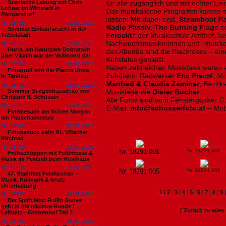
Szenische Lesung mit Chris
für alle zugänglich und mit echter Lei
Lohner im Wirtstadl in
Das musikalische Programm konnte s
Rangersdorf
lassen: Mit dabei sind,
Steamboat Rac
Nr. 18795
01.08.2026
Radio Passiv, The Burning Flags
so
Sommer Einkaufsnacht in der
Ferockt“
der Musikschule Amthof, be
Tiebelstadt
Nachwuchsmusikerinnen und -musiker
Nr. 18794
29.07.2026
Hurra, am Naturpark Dobratsch
des Abends sind die Blackroses – ein
über Villach war der Vollmond da!
Kultstatus genießt.
Nr. 18793
29.07.2026
Neben zahlreichen Musikfans waren 
Fotogruß von der Piazza Unita
Zuhörern: Radwerker
Eric Preiml
, Mr
in Tarvisio
Manfred & Claudia Zaminer
, Bezirk
Nr. 18792
29.07.2026
Sommer-Stiegenhausdeko von
Musiklegende
Dieter Bucher
.
Christine B. Schusser
Alle Fotos sind vom Fenstergucker ©
Nr. 18791
29.07.2026
E-Mail:
info@schusserfoto.at
– Mob
Fotobesuch am frühen Morgen
am Flatschachersee
Nr. 18790
27.07.2026
Fotobesuch beim 81. Villacher
Kirchtag
Nr. 18789
26.07.2026
Nr. 18291 001
Nr. 18291 002
Frühschoppen mit Feldmesse &
Musik im Festzelt beim Rüsthaus
Nr. 18788
26.07.2026
Nr. 18291 005
Nr. 18291 006
47. Stadtfest Feldkirchen –
Musik, Kulinarik & beste
Unterhaltung
1
|
2
|
3
|
4
|
5
|
6
|
7
|
8
|
9
Nr. 18787
26.07.2026
Der Spirit lebt: Rollin Dudes
geht in die nächste Runde /
[ Zurück zu alle
Leibnitz - Grottenhof Teil 2
Nr. 18786
26.07.2026