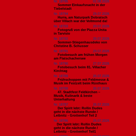
Nr. 18795
01.08.2026
Sommer Einkaufsnacht in der
Tiebelstadt
Nr. 18794
29.07.2026
Hurra, am Naturpark Dobratsch
über Villach war der Vollmond da!
Nr. 18793
29.07.2026
Fotogruß von der Piazza Unita
in Tarvisio
Nr. 18792
29.07.2026
Sommer-Stiegenhausdeko von
Christine B. Schusser
Nr. 18791
29.07.2026
Fotobesuch am frühen Morgen
am Flatschachersee
Nr. 18790
27.07.2026
Fotobesuch beim 81. Villacher
Kirchtag
Nr. 18789
26.07.2026
Frühschoppen mit Feldmesse &
Musik im Festzelt beim Rüsthaus
Nr. 18788
26.07.2026
47. Stadtfest Feldkirchen –
Musik, Kulinarik & beste
Unterhaltung
Nr. 18787
26.07.2026
Der Spirit lebt: Rollin Dudes
geht in die nächste Runde /
Leibnitz - Grottenhof Teil 2
Nr. 18786
26.07.2026
​Der Spirit lebt: Rollin Dudes
geht in die nächste Runde /
Leibnitz - Grottenhof Teil1