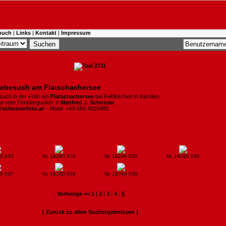
buch
|
Links
|
Kontakt
|
Impressum
ebesuch am Flatschachersee
such in der Früh am
Flatschachersee
bei Feldkirchen in Kärnten.
ind vom Fenstergucker ©
Manfred J. Schusser
.
@schusserfoto.at
– Mobil: +43-650 4020485.
80 033
Nr. 18280 034
Nr. 18280 035
Nr. 18280 036
80 037
Nr. 18280 038
Nr. 18280 039
:
Vorherige <<
1
|
2
|
3
|
4
|
5
[ Zurück zu allen Suchergebnissen ]