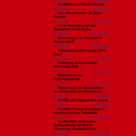
Nr. 18785
26.07.2026
Abschied von Pfarrer Charles
Nr. 18784
26.07.2026
Herz Jesu Kirche – 25 Jahre
Priester
Nr. 18783
25.07.2026
​Letzte Verlosung bei der
Sparverein-Aushebung
Nr. 18782
25.07.2026
Sommeroper im Wirtstadl in
Rangersdorf
Nr. 18780
25.07.2026
Schlosswiese Moosburg 2026 -
Tag 2
Nr. 18779
24.07.2026
Eröffnung Schlosswiese
Moosburg 2026
Nr. 18778
23.07.2026
Fotobesuch am
Flatschachersee
Nr. 18777
23.07.2026
Fotobesuch im Minimundus -
die kleine Welt am Wörthersee
Nr. 18776
22.07.2026
WHITE LIES Konzert in Laibach
Nr. 18775
20.07.2026
Familien-Fotospaziergang im
wunderschönen Tiebelpark
Nr. 18774
20.07.2026
SiniAir 2026: Gelungene
Veranstaltung mit bester
Stimmung /Sinabelkirchen
Nr. 18773
19.07.2026