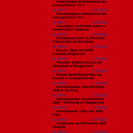
Kranzlsingen in Heiligenblut am
Grossglockner Teil 2
Nr. 18772
19.07.2026
Kranzlsingen in Heiligenblut am
Grossglockner Teil 1
Nr. 18771
19.07.2026
Kameraden und Gäste waren in
Sommerfest-Feierlaune
Nr. 18770
18.07.2026
Fotobesuch beim 22. Fischfest
Feld am See am Kirchplatz
Nr. 18769
18.07.2026
Electric Vibes mit BASF -
Fanarena Klagenfurt
Nr. 18768
17.07.2026
Strottern & Blech Konzert im
Wirtstdadl in Rangersdorf
Nr. 18767
17.07.2026
Bruder David Steindl Rast zu
Besuch in Grosskirchheim
Nr. 18766
17.07.2026
Internationalen Kinderfestivals
2026 in der Burg
Nr. 18765
17.07.2026
Internationalen Kinderfestivals
2026 – Eröffnung im Wappensaal
Nr. 18764
17.07.2026
Internationale Tänze am Alten
Platz
Nr. 18763
14.07.2026
STARnacht am Wörthersee 2026
/Startalk
Nr. 18762
14.07.2026