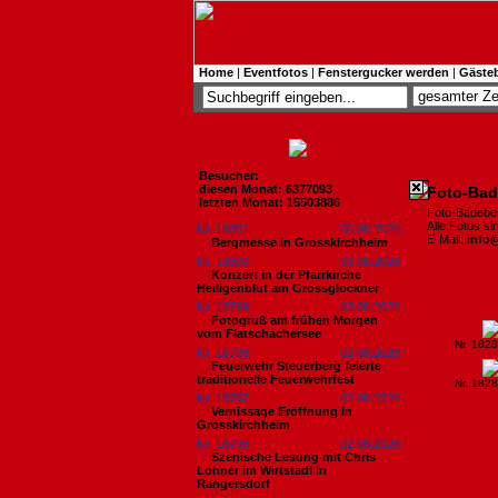
Home
|
Eventfotos
|
Fenstergucker werden
|
Gäste
Besucher:
diesen Monat: 6377093
Foto-Bad
letzten Monat: 15503886
Foto-Badebe
Alle Fotos s
Nr. 18801
06.08.2026
E-Mail:
info
Bergmesse in Grosskirchheim
Nr. 18800
03.08.2026
Konzert in der Pfarrkirche
Heiligenblut am Grossglockner
Nr. 18799
03.08.2026
Fotogruß am frühen Morgen
vom Flatschachersee
Nr. 182
Nr. 18798
02.08.2026
Feuerwehr Steuerberg feierte
traditionelle Feuerwehrfest
Nr. 182
Nr. 18797
02.08.2026
Vernissage Eröffnung in
Grosskirchheim
Nr. 18796
02.08.2026
Szenische Lesung mit Chris
Lohner im Wirtstadl in
Rangersdorf