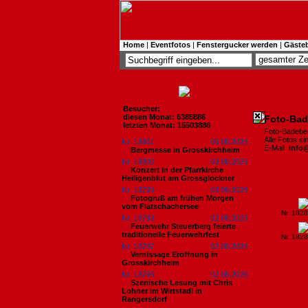
Home
|
Eventfotos
|
Fenstergucker werden
|
Gäste
Besucher:
diesen Monat: 6385886
Foto-Bad
letzten Monat: 15503886
Foto-Badebe
Alle Fotos s
Nr. 18801
06.08.2026
E-Mail:
info
Bergmesse in Grosskirchheim
Nr. 18800
03.08.2026
Konzert in der Pfarrkirche
Heiligenblut am Grossglockner
Nr. 18799
03.08.2026
Fotogruß am frühen Morgen
vom Flatschachersee
Nr. 182
Nr. 18798
02.08.2026
Feuerwehr Steuerberg feierte
traditionelle Feuerwehrfest
Nr. 182
Nr. 18797
02.08.2026
Vernissage Eröffnung in
Grosskirchheim
Nr. 18796
02.08.2026
Szenische Lesung mit Chris
Lohner im Wirtstadl in
Rangersdorf