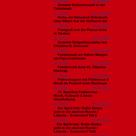
Nr. 18795
01.08.2026
Sommer Einkaufsnacht in der
Tiebelstadt
Nr. 18794
29.07.2026
Hurra, am Naturpark Dobratsch
über Villach war der Vollmond da!
Nr. 18793
29.07.2026
Fotogruß von der Piazza Unita
in Tarvisio
Nr. 18792
29.07.2026
Sommer-Stiegenhausdeko von
Christine B. Schusser
Nr. 18791
29.07.2026
Fotobesuch am frühen Morgen
am Flatschachersee
Nr. 18790
27.07.2026
Fotobesuch beim 81. Villacher
Kirchtag
Nr. 18789
26.07.2026
Frühschoppen mit Feldmesse &
Musik im Festzelt beim Rüsthaus
Nr. 18788
26.07.2026
47. Stadtfest Feldkirchen –
Musik, Kulinarik & beste
Unterhaltung
Nr. 18787
26.07.2026
Der Spirit lebt: Rollin Dudes
geht in die nächste Runde /
Leibnitz - Grottenhof Teil 2
Nr. 18786
26.07.2026
​Der Spirit lebt: Rollin Dudes
geht in die nächste Runde /
Leibnitz - Grottenhof Teil1