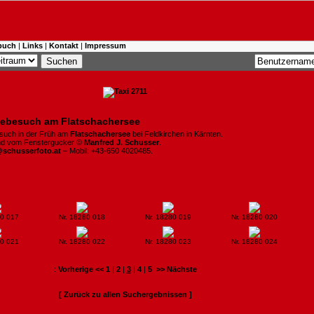
buch
|
Links
|
Kontakt
|
Impressum
ebesuch am Flatschachersee
such in der Früh am
Flatschachersee
bei Feldkirchen in Kärnten.
ind vom Fenstergucker ©
Manfred J. Schusser
.
@schusserfoto.at
– Mobil: +43-650 4020485.
80 017
Nr. 18280 018
Nr. 18280 019
Nr. 18280 020
80 021
Nr. 18280 022
Nr. 18280 023
Nr. 18280 024
:
Vorherige <<
1
|
2
|
3
|
4
|
5
>> Nächste
[ Zurück zu allen Suchergebnissen ]