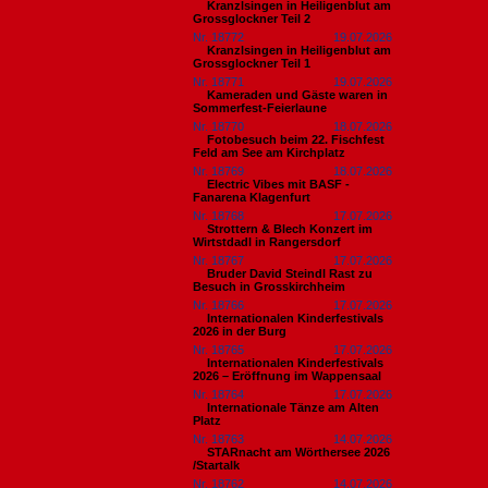
Kranzlsingen in Heiligenblut am
Grossglockner Teil 2
Nr. 18772
19.07.2026
Kranzlsingen in Heiligenblut am
Grossglockner Teil 1
Nr. 18771
19.07.2026
Kameraden und Gäste waren in
Sommerfest-Feierlaune
Nr. 18770
18.07.2026
Fotobesuch beim 22. Fischfest
Feld am See am Kirchplatz
Nr. 18769
18.07.2026
Electric Vibes mit BASF -
Fanarena Klagenfurt
Nr. 18768
17.07.2026
Strottern & Blech Konzert im
Wirtstdadl in Rangersdorf
Nr. 18767
17.07.2026
Bruder David Steindl Rast zu
Besuch in Grosskirchheim
Nr. 18766
17.07.2026
Internationalen Kinderfestivals
2026 in der Burg
Nr. 18765
17.07.2026
Internationalen Kinderfestivals
2026 – Eröffnung im Wappensaal
Nr. 18764
17.07.2026
Internationale Tänze am Alten
Platz
Nr. 18763
14.07.2026
STARnacht am Wörthersee 2026
/Startalk
Nr. 18762
14.07.2026