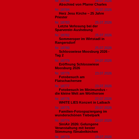
Nr. 18785
26.07.2026
Abschied von Pfarrer Charles
Nr. 18784
26.07.2026
Herz Jesu Kirche – 25 Jahre
Priester
Nr. 18783
25.07.2026
​Letzte Verlosung bei der
Sparverein-Aushebung
Nr. 18782
25.07.2026
Sommeroper im Wirtstadl in
Rangersdorf
Nr. 18780
25.07.2026
Schlosswiese Moosburg 2026 -
Tag 2
Nr. 18779
24.07.2026
Eröffnung Schlosswiese
Moosburg 2026
Nr. 18778
23.07.2026
Fotobesuch am
Flatschachersee
Nr. 18777
23.07.2026
Fotobesuch im Minimundus -
die kleine Welt am Wörthersee
Nr. 18776
22.07.2026
WHITE LIES Konzert in Laibach
Nr. 18775
20.07.2026
Familien-Fotospaziergang im
wunderschönen Tiebelpark
Nr. 18774
20.07.2026
SiniAir 2026: Gelungene
Veranstaltung mit bester
Stimmung /Sinabelkirchen
Nr. 18773
19.07.2026